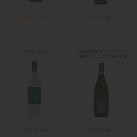
21,80
€
8,90
€
s DPH
s DPH
Pinot Grigio
Suché biele víno Pinot
Grigio DOC Antica Vigna
7,90
€
8,80
€
s DPH
s DPH