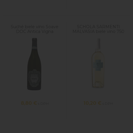
Suché biele víno Soave
SCHOLA SARMENTI
DOC Antica Vigna
MALVASIA biele vino 750
ml
8,80
€
10,20
€
s DPH
s DPH