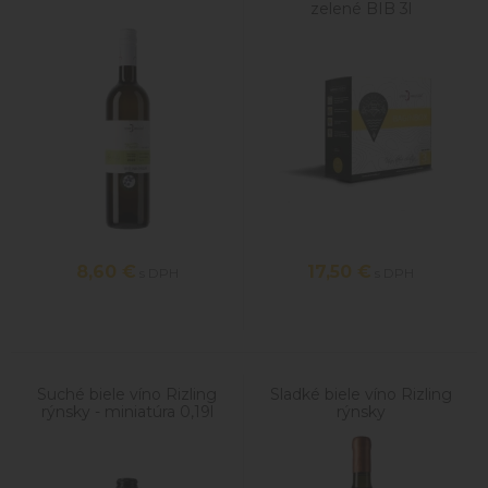
zelené BIB 3l
8,60
€
17,50
€
s DPH
s DPH
Suché biele víno Rizling
Sladké biele víno Rizling
rýnsky - miniatúra 0,19l
rýnsky