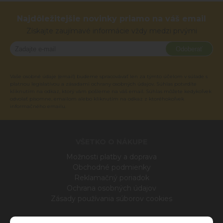
Najdôležitejšie novinky priamo na váš email
Získajte zaujímavé informácie vždy medzi prvými
Odoberať
Vaše osobné údaje (email) budeme spracovávať len za týmto účelom v súlade s
platnou legislatívou a zásadami ochrany osobných údajov. Súhlas potvrdíte
kliknutím na odkaz, ktorý vám pošleme na váš email. Súhlas môžete kedykoľvek
odvolať písomne, emailom alebo kliknutím na odkaz z ktoréhokoľvek
informačného emailu.
VŠETKO O NÁKUPE
Možnosti platby a doprava
Obchodné podmienky
Reklamačný poriadok
Ochrana osobných údajov
Zásady používania súborov cookies