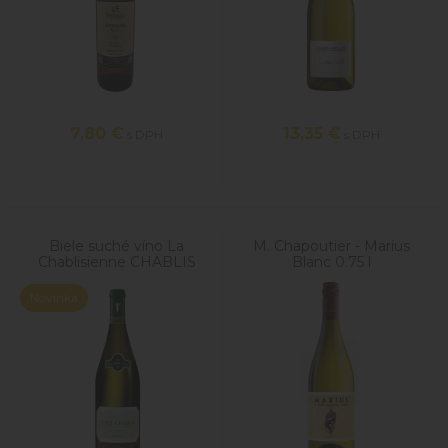
7,80
€
13,35
€
s DPH
s DPH
Biele suché víno La
M. Chapoutier - Marius
Chablisienne CHABLIS
Blanc 0.75 l
PETIT Vibrant 0,75l
Novinka