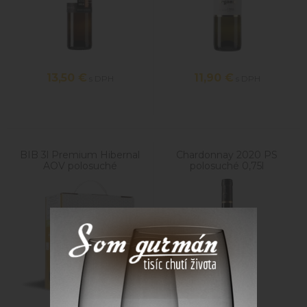
13,50
€
11,90
€
s DPH
s DPH
BIB 3l Premium Hibernal
Chardonnay 2020 PS
AOV polosuché
polosuché 0,75l