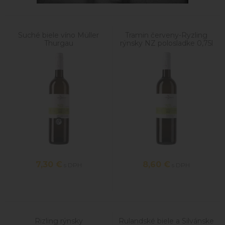
Suché biele víno Müller
Tramin červeny-Ryzling
Thurgau
rýnsky NZ polosladke 0,75l
7,30
€
8,60
€
s DPH
s DPH
Rizling rýnsky
Rulandské biele a Silvánske