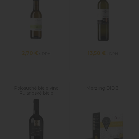
2,70
€
13,50
€
s DPH
s DPH
Polosuché biele víno
Merzling BIB 3l
Rulandské biele