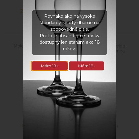
22,90
€
9,90
€
s DPH
s DPH
Rovnako ako na vysoké
štandardy kvality dbáme na
zodpovedné pitie.
Preto je obsah tejto stránky
dostupný len starším ako 18
Polosuché biele víno
Polosladké biele víno
rokov.
Hibernal
ORGANIC Malverina
Mám 18+
Mám 18-
8,90
€
11,90
€
s DPH
s DPH