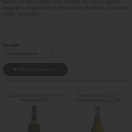
bielych vín začína práve teraz. Pridajte sa k nám a objavte
magický svet jedinečných chutí a vôní z Talianska, Španielska,
Čiech i Slovenska.
Zoradiť:
Prednastavené
Filter produktov
Gruzínske suché biele víno
Biele víno MELLOT
Mtsvane 0,75l
Sauvignon blanc 0.75l