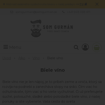
×
🌟 Možnosť osobného vyzdvihnutia tovaru v našej predajni
=>
TU
🏬
somgurman@somgurman.sk
+421 903 033 471
Menu
Úvod
Alko
Víno
Biele víno
Biele víno
Biele víno nie je len nápoj, je to príbeh zeme a viniča, ktorý sa
rozvíja na podnebí a zanecháva stopy na srdci. Čím viac ho
ochutnávate, tým viac si ho viete vychutnať. Či už preferujete
suché, polosuché, sladké alebo polosladké biele víno, z našej
ponuky si iste vyberiete. Vaša cesta do sveta