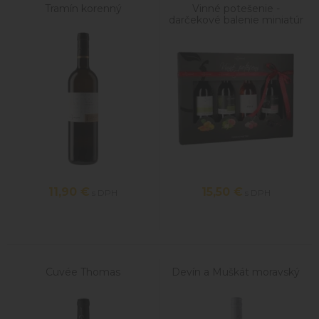
Tramín korenný
Vinné potešenie -
darčekové balenie miniatúr
11,90
€
15,50
€
s DPH
s DPH
Cuvée Thomas
Devín a Muškát moravský