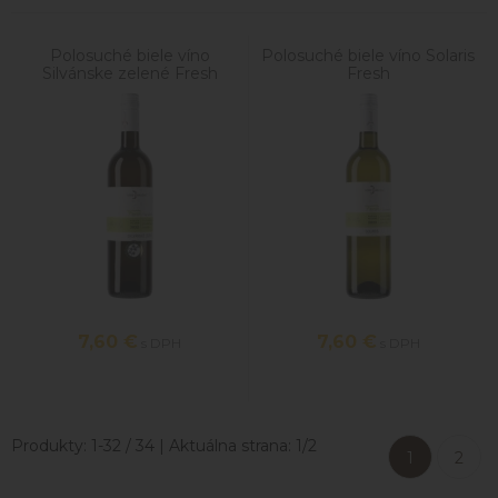
Polosuché biele víno
Polosuché biele víno Solaris
Silvánske zelené Fresh
Fresh
7,60
€
7,60
€
s DPH
s DPH
Produkty:
1
-
32
/
34
| Aktuálna strana:
1
/
2
1
2