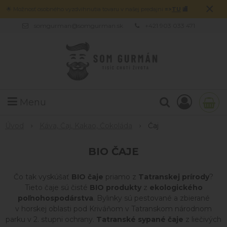
×
🌟 Možnosť osobného vyzdvihnutia tovaru v našej predajni
=>
TU
🏬
somgurman@somgurman.sk
+421 903 033 471
Menu
Úvod
Káva, Čaj, Kakao, Čokoláda
Čaj
BIO ČAJE
Čo tak vyskúšať
BIO čaje
priamo z
Tatranskej prírody
?
Tieto čaje sú čisté
BIO produkty
z
ekologického
poľnohospodárstva
. Bylinky sú pestované a zbierané
v horskej oblasti pod Kriváňom v Tatranskom národnom
parku v 2. stupni ochrany.
Tatranské sypané čaje
z liečivých