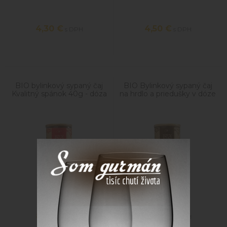
4,30
€
4,50
€
s DPH
s DPH
BIO bylinkový sypaný čaj
BIO Bylinkový sypaný čaj
Kvalitný spánok 40g - dóza
na hrdlo a priedušky v dóze
40g
8,50
€
9,70
€
s DPH
s DPH