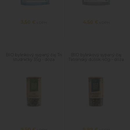
3,50
€
4,50
€
s DPH
s DPH
BIO bylinkový sypaný čaj Tri
BIO bylinkový sypaný čaj
studničky 35g - dóza
Tatranský dúšok 40g - dóza
9,50
€
9,99
€
s DPH
s DPH