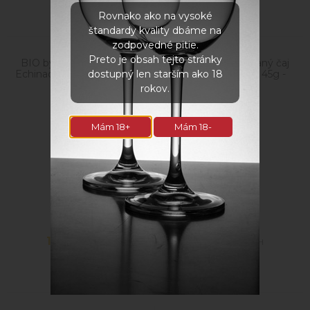
Rovnako ako na vysoké
štandardy kvality dbáme na
zodpovedné pitie.
Preto je obsah tejto stránky
BIO bylinkový sypaný čaj
BIO bylinkový sypaný čaj
Echinacea purpurová 40g -
Medovka lekárska 45g -
dostupný len starším ako 18
dóza
dóza
rokov.
Mám 18+
Mám 18-
10,50
€
10,50
€
s DPH
s DPH