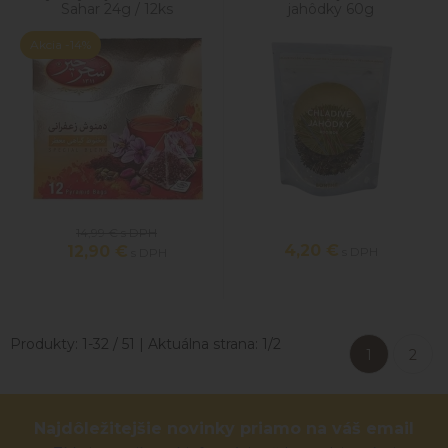
Sahar 24g / 12ks
jahôdky 60g
Akcia
-14%
14,99 €
s DPH
4,20
€
12,90
€
s DPH
s DPH
Produkty:
1
-
32
/
51
| Aktuálna strana:
1
/
2
1
2
Najdôležitejšie novinky priamo na váš email