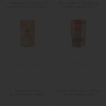
Terapeutický sypaný čaj
BIO bylinkový sypaný čaj
Infekcie močových ciest -
Ženský čajíček 30g
30g
4,20
€
3,90
€
s DPH
s DPH
Terapeutický čaj
Terapeutický čaj na suchý a
Nachladnutie, chrípka,
dráždivý kašeľ 30g
viróza 30g