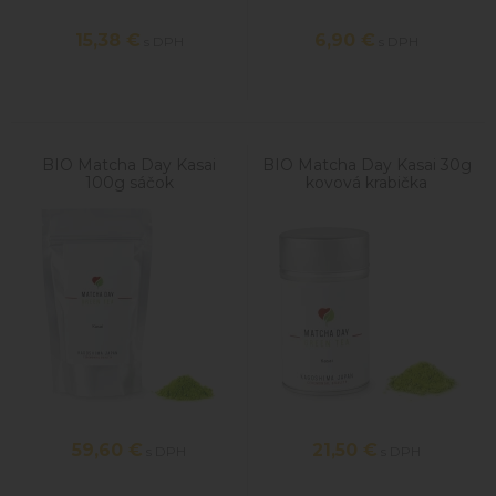
15,38
€
6,90
€
s DPH
s DPH
BIO Matcha Day Kasai
BIO Matcha Day Kasai 30g
100g sáčok
kovová krabička
59,60
€
21,50
€
s DPH
s DPH