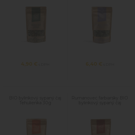
4,90
€
6,40
€
s DPH
s DPH
BIO bylinkový sypaný čaj
Rumanovec farbiarsky BIO
Tehulienka 30g
bylinkový sypaný čaj
30g/100g