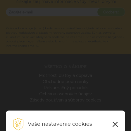
Získajte zaujímavé informácie vždy medzi prvými
Odoberať
Vaše osobné údaje (email) budeme spracovávať len za týmto účelom v súlade s
platnou legislatívou a zásadami ochrany osobných údajov. Súhlas potvrdíte
kliknutím na odkaz, ktorý vám pošleme na váš email. Súhlas môžete kedykoľvek
odvolať písomne, emailom alebo kliknutím na odkaz z ktoréhokoľvek
informačného emailu.
VŠETKO O NÁKUPE
Možnosti platby a doprava
Obchodné podmienky
Reklamačný poriadok
Ochrana osobných údajov
Zásady používania súborov cookies
INFO
Vaše nastavenie cookies
Blog