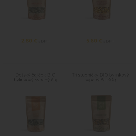
2,80
€
5,60
€
s DPH
s DPH
Detský čajíček BIO
Tri studničky BIO bylinkový
bylinkový sypaný čaj
sypaný čaj 30g
30g/100g