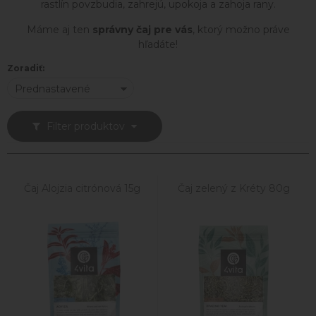
rastlín povzbudia, zahrejú, upokoja a zahoja rany.
Máme aj ten
správny čaj pre vás
, ktorý možno práve
hľadáte!
Zoradiť:
Prednastavené
Filter produktov
Čaj Alojzia citrónová 15g
Čaj zelený z Kréty 80g