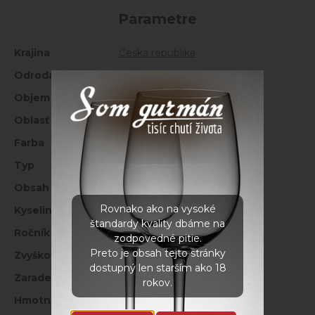
Parametre
Krajina
Česká republika
Odroda
Müller Thurgau
Objem
0,75 l
Oblasť
Morava - Slovácko
Farba
Biele
Typ
Kabinetné víno
Obsah alkoholu
11,50 %
Rovnako ako na vysoké
Kyseliny
7,40 g/l
štandardy kvality dbáme na
Ročník
2023
zodpovedné pitie.
Preto je obsah tejto stránky
Zvyškový cukor
5,80 g/l
dostupný len starším ako 18
Zaradenie
Suché
rokov.
Hmotnosť
1,5 kg