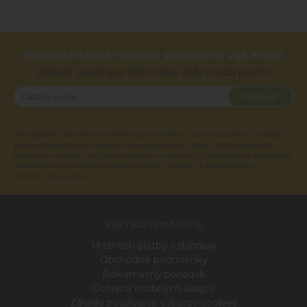
Najdôležitejšie novinky priamo na váš email
Získajte zaujímavé informácie vždy medzi prvými
Odoberať
Vaše osobné údaje (email) budeme spracovávať len za týmto účelom v súlade s
platnou legislatívou a zásadami ochrany osobných údajov. Súhlas potvrdíte
kliknutím na odkaz, ktorý vám pošleme na váš email. Súhlas môžete kedykoľvek
odvolať písomne, emailom alebo kliknutím na odkaz z ktoréhokoľvek
informačného emailu.
VŠETKO O NÁKUPE
Možnosti platby a doprava
Obchodné podmienky
Reklamačný poriadok
Ochrana osobných údajov
Zásady používania súborov cookies