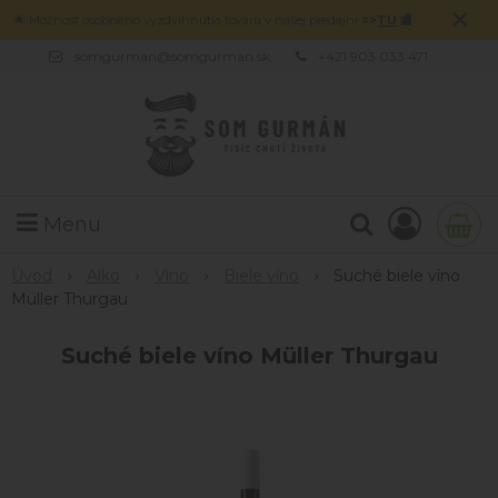
×
🌟 Možnosť osobného vyzdvihnutia tovaru v našej predajni
=>
TU
🏬
somgurman@somgurman.sk
+421 903 033 471
Menu
Úvod
Alko
Víno
Biele víno
Suché biele víno
Müller Thurgau
Suché biele víno Müller Thurgau