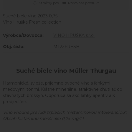
Strážny pes
Porovnať produkt
Suché biele víno 2023 0,75 l
Víno Hruška Fresh collection
Výrobca/Dovozca:
VÍNO HRUŠKA s.r.o.
Obj. čislo:
MT22FRESH
Suché biele víno Müller Thurgau
Harmonické, svieže, príjemne ovocné víno s ľahkými
medovými tónmi. Krásne minerálne, atraktívne chuti až do
šťavnatých broskýň. Odporúča sa ako ľahký aperitív a k
predjedlám.
Víno vhodné pre ľudí trpiacich "histamínovou intoleranciou".
Obsah histamínu menší ako 0,25 mg/l !