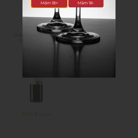
Mám 18+
Mám 18-
Súvisiace produkty
Chardonnay 2020 PS
polosuché 0,75l
9,90
€
s DPH