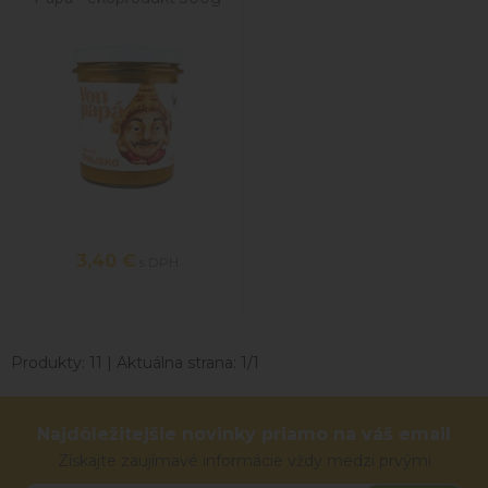
3,40
€
s DPH
Produkty:
11
| Aktuálna strana:
1
/
1
Najdôležitejšie novinky priamo na váš email
Získajte zaujímavé informácie vždy medzi prvými