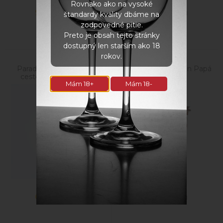
Rovnako ako na vysoké
9,60
€
9,25
€
s DPH
s DPH
štandardy kvality dbáme na
zodpovedné pitie.
Preto je obsah tejto stránky
dostupný len starším ako 18
rokov.
Paradajková omáčka na
Bezmäsitý guláš Von Papá
cestoviny s cuketou a
- 300g
Mám 18+
Mám 18-
olivami, 550g
6,99
€
3,20
€
s DPH
s DPH