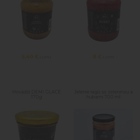
5,40
€
8
€
s DPH
s DPH
Hovädzí DEMI GLACE
Jelenie ragú so zeleninou a
170g
hubami 700 ml