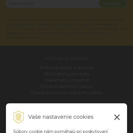
Odoberať
Vaše osobné údaje (email) budeme spracovávať len za týmto účelom v súlade s
platnou legislatívou a zásadami ochrany osobných údajov. Súhlas potvrdíte
kliknutím na odkaz, ktorý vám pošleme na váš email. Súhlas môžete kedykoľvek
odvolať písomne, emailom alebo kliknutím na odkaz z ktoréhokoľvek
informačného emailu.
VŠETKO O NÁKUPE
Možnosti platby a doprava
Obchodné podmienky
Reklamačný poriadok
Ochrana osobných údajov
Zásady používania súborov cookies
INFO
Vaše nastavenie cookies
Blog
O nás
Kontakt
Súbory cookie nám pomáhajú pri poskytovaní