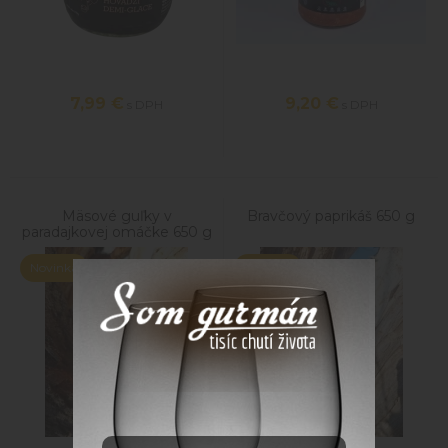
7,99
€
9,20
€
s DPH
s DPH
Mäsové guľky v
Bravčový paprikáš 650 g
paradajkovej omáčke 650 g
Novinka
Novinka