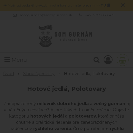
×
🌟 Možnosť osobného vyzdvihnutia tovaru v našej predajni
=>
TU
🏬
somgurman@somgurman.sk
+421 903 033 471
Menu
Úvod
Slané špeciality
Hotové jedlá, Polotovary
Hotové jedlá, Polotovary
Zaneprázdnený
milovník dobrého jedla
a
večný gurmán
aj
v náročných chvíľach? Aj pre takých tu niečo máme. Objavte
kategóriu
hotových jedál
a
polotovarov
, ktorá prináša
chutné a praktické riešenia pre zaneprázdnených
nadšencov
rýchleho varenia
. Či už potrebujete
rýchlu