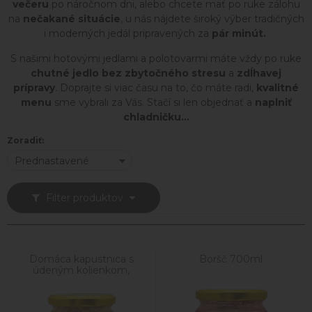
večeru
po náročnom dni, alebo chcete mať po ruke zálohu
na
nečakané situácie
, u nás nájdete široký výber tradičných
i moderných jedál pripravených za
pár minút.
S našimi hotovými jedlami a polotovarmi máte vždy po ruke
chutné jedlo
bez zbytočného stresu
a
zdĺhavej
prípravy
. Doprajte si viac času na to, čo máte radi,
kvalitné
menu
sme vybrali za Vás. Stačí si len objednať a
naplniť
chladničku...
Zoradiť:
Prednastavené
Filter produktov
Domáca kapustnica s
Boršč 700ml
údeným kolienkom,
klobáskou a hubami 700
ml