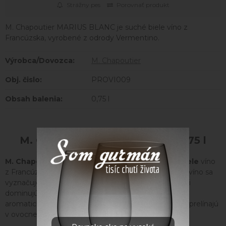
Strážny pes
Porovnať produkt
M. Chapoutier MARIUS BLANC je suché biele víno z
Francúzska, vyrobené z odrody Vermentino.
Výrobca/Dovozca:
M. Chapoutier
Obj. čislo:
PROVI009
Obsah balenia:
0,75 l
M. Chapoutier - Marius Blanc 0.75 l
M. Chapoutier Marius Blanc
je
výborné suché biele
víno
z Francúzska, vyrobené z odrody
Vermentino
. Toto víno sa
vyznačuje veľkou
sviežosťou
a
mineralitou
. Vo vôni
dominujú tóny citrónu, grapefruitu, bielej dužiny,
aromatických bylín a minerálnych odtieňov, ktoré sa prelínajú
v ovocnej, vyváženej štruktúre.