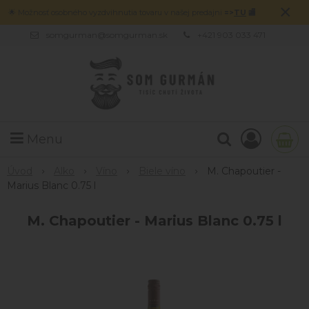
×
🌟 Možnosť osobného vyzdvihnutia tovaru v našej predajni
=>
TU
🏬
somgurman@somgurman.sk
+421 903 033 471
Menu
Úvod
Alko
Víno
Biele víno
M. Chapoutier -
Marius Blanc 0.75 l
M. Chapoutier - Marius Blanc 0.75 l