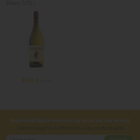
Blanc 0.75 l
8,90 €
s DPH
Najdôležitejšie novinky priamo na váš email
Získajte zaujímavé informácie vždy medzi prvými
Odoberať