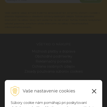
Vaše osobné údaje (email) budeme spracovávať len za týmto účelom v súlade s
platnou legislatívou a zásadami ochrany osobných údajov. Súhlas potvrdíte
kliknutím na odkaz, ktorý vám pošleme na váš email. Súhlas môžete kedykoľvek
odvolať písomne, emailom alebo kliknutím na odkaz z ktoréhokoľvek
informačného emailu.
VŠETKO O NÁKUPE
Možnosti platby a doprava
Obchodné podmienky
Reklamačný poriadok
Ochrana osobných údajov
Zásady používania súborov cookies
INFO
Vaše nastavenie cookies
Blog
O nás
Kontakt
Súbory cookie nám pomáhajú pri poskytovaní