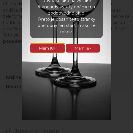
Rovnako ako na vysoké
Chuť je
bohato ovocná
s dobrou vytrvalosťou, čo vínu
štandardy kvality dbáme na
dodáva dlhší zážitok. Víno má brilantnú bledožltú farbu so
zodpovedné pitie.
zelenými odtieňmi, a jeho obsah alkoholu je
13,5%
. Ideálne sa
Preto je obsah tejto stránky
hodí k rybám, šalátom a syrom, ale aj k cestovinám s bielou
dostupný len starším ako 18
omáčkou. Teplota podávania by mala byť v rozmedzí 12-14°C.
rokov.
Toto biele víno je ideálnym spoločníkom na
letné
posedenia
pri víne.
Mám 18+
Mám 18-
Parametre
Krajina
Francúzsko
Hmotnosť
1 kg
Naposledy navštívené
M. Chapoutier - Marius