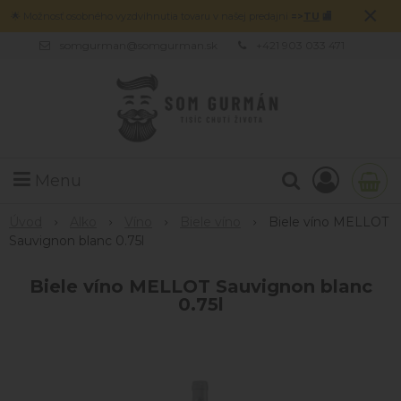
×
🌟 Možnosť osobného vyzdvihnutia tovaru v našej predajni
=>
TU
🏬
somgurman@somgurman.sk
+421 903 033 471
Menu
Úvod
Alko
Víno
Biele víno
Biele víno MELLOT
Sauvignon blanc 0.75l
Biele víno MELLOT Sauvignon blanc
0.75l