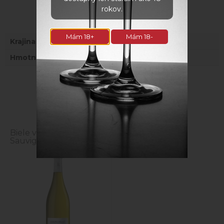
rokov.
Parametre
Mám 18+
Mám 18-
Krajina
Francúzsko
Hmotnosť
1 kg
Naposledy navštívené
Biele víno MELLOT
Sauvignon blanc 0.75l