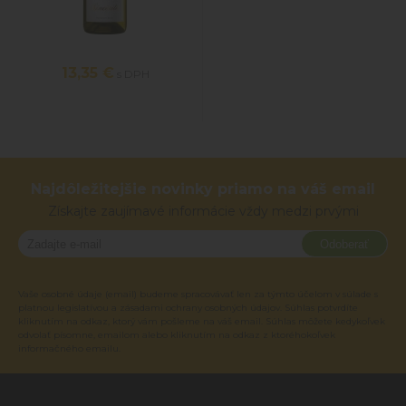
13,35 €
s DPH
Najdôležitejšie novinky priamo na váš email
Získajte zaujímavé informácie vždy medzi prvými
Odoberať
Vaše osobné údaje (email) budeme spracovávať len za týmto účelom v súlade s
platnou legislatívou a zásadami ochrany osobných údajov. Súhlas potvrdíte
kliknutím na odkaz, ktorý vám pošleme na váš email. Súhlas môžete kedykoľvek
odvolať písomne, emailom alebo kliknutím na odkaz z ktoréhokoľvek
informačného emailu.