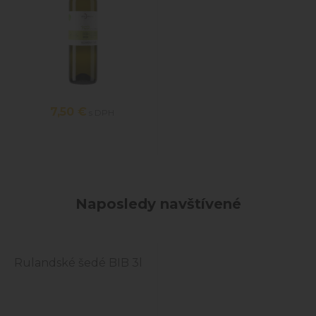
7,50
€
s DPH
Naposledy navštívené
Rulandské šedé BIB 3l