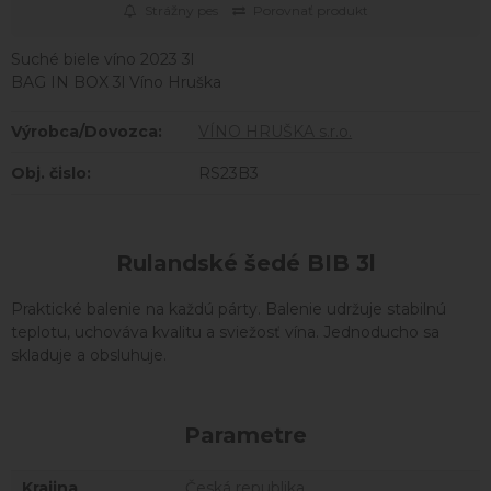
Strážny pes
Porovnať produkt
Suché biele víno 2023 3l
BAG IN BOX 3l Víno Hruška
Výrobca/Dovozca:
VÍNO HRUŠKA s.r.o.
Obj. čislo:
RS23B3
Rulandské šedé BIB 3l
Praktické balenie na každú párty. Balenie udržuje stabilnú
teplotu, uchováva kvalitu a sviežosť vína. Jednoducho sa
skladuje a obsluhuje.
Parametre
Krajina
Česká republika