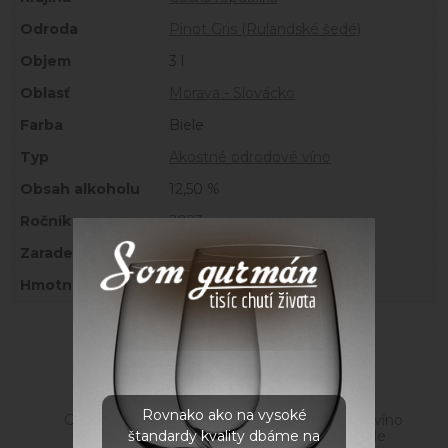
Odroda
Pinot Gris (Rulandské šedé)
Objem
3 l
Oblasť
Morava - Slovácko
Farba
Biele
Typ
Akostné odrodové víno
Obsah alkoholu
12,50 %
Ročník
2023
Zaradenie
Suché
Hmotnosť
3,2 kg
Súvisiace produkty
Rovnako ako na vysoké
Cuvée Thomas
Polosuché biele víno
štandardy kvality dbáme na
Rulandské biele