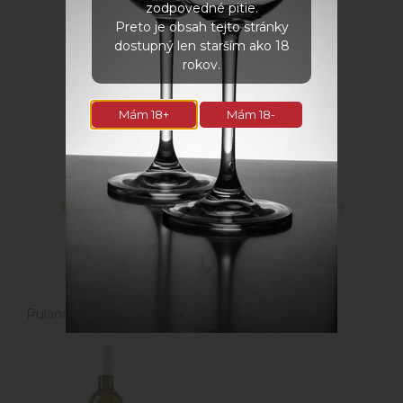
zodpovedné pitie.
Preto je obsah tejto stránky
dostupný len starším ako 18
rokov.
Mám 18+
Mám 18-
14,30
€
19,90
€
s DPH
s DPH
Rulandské šedé 2023 NZ
suché 0,75l