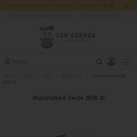
×
🌟 Možnosť osobného vyzdvihnutia tovaru v našej predajni
=>
TU
🏬
somgurman@somgurman.sk
+421 903 033 471
Menu
Úvod
Alko
Víno
Biele víno
Rulandské šedé
BIB 3l
Rulandské šedé BIB 3l