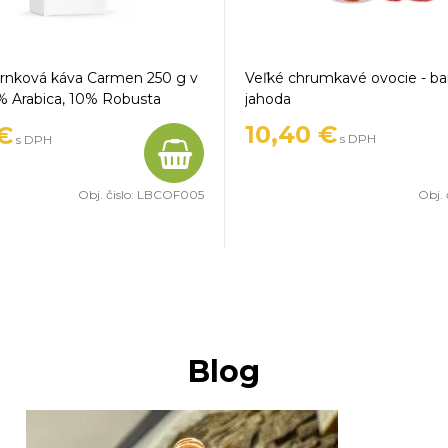
zrnková káva Carmen 250 g v
Veľké chrumkavé ovocie - ba
% Arabica, 10% Robusta
jahoda
10,40 €
€
s DPH
s DPH
Obj. čislo:
LBCOF005
Obj. 
Blog