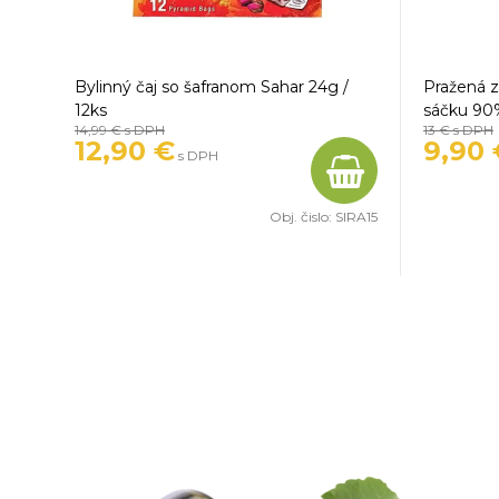
Bylinný čaj so šafranom Sahar 24g /
Pražená 
12ks
sáčku 90
14,99 €
s DPH
13 €
s DPH
12,90 €
9,90 
s DPH
Obj. čislo:
SIRA15