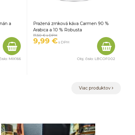
nán a
Pražená zrnková káva Carmen 90 %
Arabica a 10 % Robusta
17,50 €
s DPH
9,99 €
s DPH
čislo:
MIX166
Obj. čislo:
LBCOF002
Viac produktov