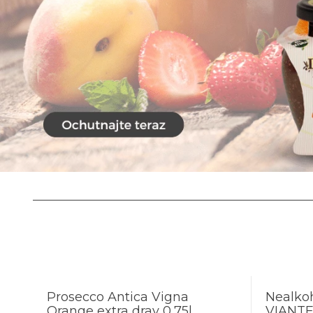
Prosecco Antica Vigna
Nealkoh
Orange extra dray 0,75l
VIANT