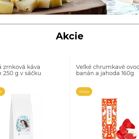
Akcie
á zrnková káva
Veľké chrumkavé ovoc
 250 g v sáčku
banán a jahoda 160g
%
Akcia