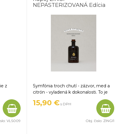
NEPASTERIZOVANÁ Edícia
0,5l
ie z
Symfónia troch chutí - zázvor, med a
citrón - vyladená k dokonalosti. To je
j šťavy,
ZINGI nealkoholický zázvorový nápoj.
15,90 €
s DPH
islo:
VLS009
Obj. čislo:
ZINGI1