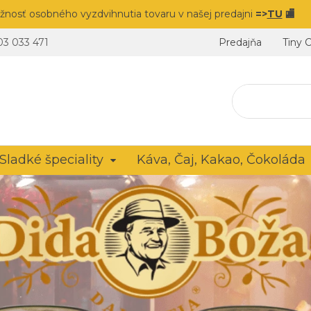
žnosť osobného vyzdvihnutia tovaru v našej predajni
=>
TU
🏬
03 033 471
Predajňa
Tiny 
Sladké špeciality
Káva, Čaj, Kakao, Čokoláda