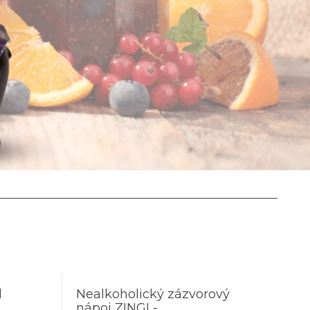
l
Nealkoholický zázvorový
nápoj ZINGI -