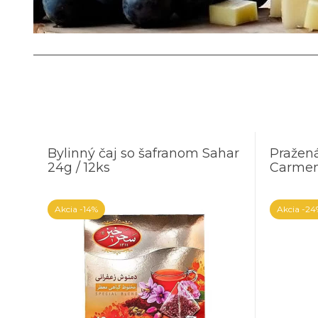
Bylinný čaj so šafranom Sahar
Pražen
24g / 12ks
Carmen
Akcia
-14%
Akcia
-24