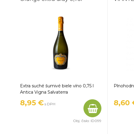
Extra suché šumivé biele víno 0,75 l
Plnohodno
Antica Vigna Salvaterra
8,95 €
8,60 
s DPH
Obj. čislo:
ID099