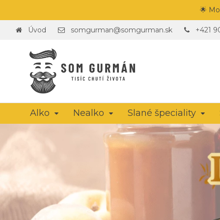
🌟 Mo
Úvod
somgurman@somgurman.sk
+421 9
Alko
Nealko
Slané špeciality