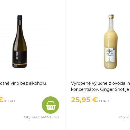
tné víno bez alkoholu.
Vyrobené výlučne z ovocia, n
koncentrátov. Ginger Shot je
kombináciou 100% zázvorove
€
25,95 €
s DPH
s DPH
Slovenského medu a citrónu.
Obj. čislo:
VIANTEfriz
Obj. č