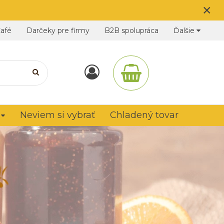
×
Café
Darčeky pre firmy
B2B spolupráca
Ďalšie
Neviem si vybrať
Chladený tovar