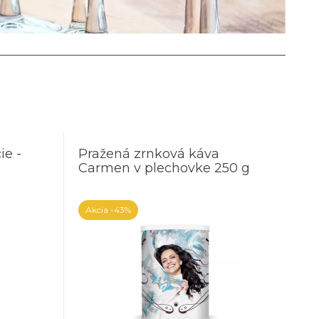
ie -
Pražená zrnková káva
Carmen v plechovke 250 g
Akcia
-43%