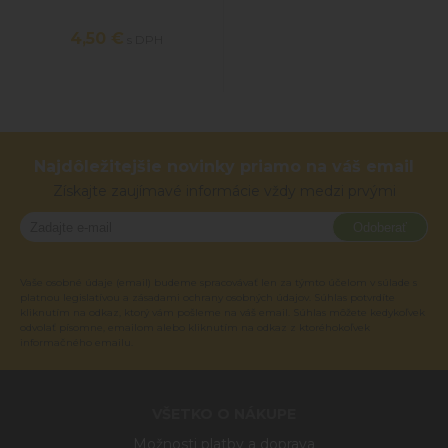
4,50 €
s DPH
Najdôležitejšie novinky priamo na váš email
Získajte zaujímavé informácie vždy medzi prvými
Odoberať
Vaše osobné údaje (email) budeme spracovávať len za týmto účelom v súlade s
platnou legislatívou a zásadami ochrany osobných údajov. Súhlas potvrdíte
kliknutím na odkaz, ktorý vám pošleme na váš email. Súhlas môžete kedykoľvek
odvolať písomne, emailom alebo kliknutím na odkaz z ktoréhokoľvek
informačného emailu.
VŠETKO O NÁKUPE
Možnosti platby a doprava