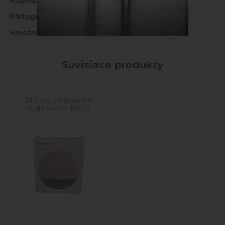
Krajina
Slovensko
Piktogramy
BIO
Hmotnosť
0,045 kg
Súvisiace produkty
BIO čaj s ibištekom
sudánskym 100 g