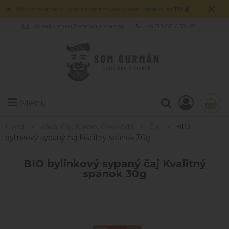
×
🌟 Možnosť osobného vyzdvihnutia tovaru v našej predajni
=>
TU
🏬
somgurman@somgurman.sk
+421 903 033 471
Menu
Úvod
Káva, Čaj, Kakao, Čokoláda
Čaj
BIO
bylinkový sypaný čaj Kvalitný spánok 30g
BIO bylinkový sypaný čaj Kvalitný
spánok 30g