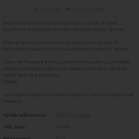
Strážny pes
Porovnať produkt
Medovka pomáha udržiavať pozitívnu náladu a dobré
kognitívne schopnosti, pomáha udržiavať zdravý spánok.
Mäta prispieva k prirodzenej obranyschopnosti tela, k
optimálnej relaxácii a pomáha udržiavať prirodzený spánok.
Ľubovník Prispieva k emocionálnej rovnováhe a optimálnej
relaxácii, pomáha podporovať relaxáciu, pomáha udržiavať
zdravý spánok a pozitívnu
náladu.
Levanduľa prispieva k lepšiemu spánku, pomáha podporovať
relaxáciu.
Výrobca/Dovozca:
BIOTATRY H&B
Obj. čislo:
FV063
Piktogramy
BIO