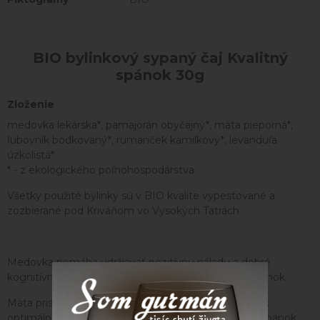
BIO bylinkový sypaný čaj Kvalitný
spánok 30g
Zloženie
medovka lekárska*, pamajorán obyčajný*, mäta pieporná*,
ľubovník bodkovaný*, rumanček kamilkový*, levanduľa
úzkolistá*
* - z ekologického poľnohospodárstva
Všetky použité bylinky sú v BIO kvalite vypestované a
zozbierané pod Kriváňom vo Vysokých Tatrách
Medovka pomáha udržiavať pozitívnu náladu a dobré
kognitívne schopnosti, pomáha udržiavať zdravý spánok.
Mäta prispieva k prirodzenej obranyschopnosti tela, k
optimálnej relaxácii a pomáha udržiavať prirodzený spánok.