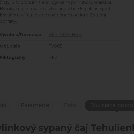
Čistý BIO produkt z ekologického poľnohospodárstva.
Bylinky sú pestované a zbierané v horskej oblasti pod
Kriváňom v Tatranskom národnom parku v 2.stupni
ochrany.
Výrobca/Dovozca:
BIOTATRY H&B
Obj. čislo:
FV005
Piktogramy
BIO
is
Parametre
Foto
Súvisiace produ
ylinkový sypaný čaj Tehulien