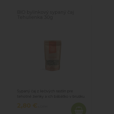
BIO bylinkový sypaný čaj
Tehulienka 30g
Sypaný čaj z liečivých rastlín pre
tehotné žienky a ich bábätko v brušku.
Priamo od pestovateľa.
2,80 €
s DPH
Čistý BIO produkt z ekologického
poľnohospodárstva.