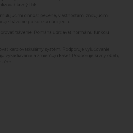
izovať krvný tlak.
imulujúcimi činnosť pečene, vlastnosťami znižujúcimi
uje trávenie po konzumácii jedla.
dporovať trávenie. Pomáha udržiavať normálnu funkciu
rovať kardiovaskulárny systém. Podporuje vylučovanie
jú vykašliavanie a zmierňujú kašeľ. Podporuje krvný obeh,
ystém.