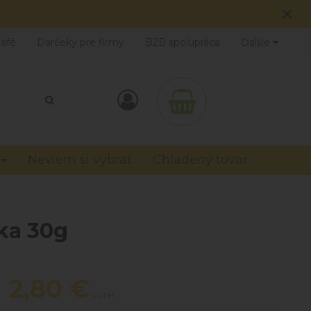
×
Café
Darčeky pre firmy
B2B spolupráca
Ďalšie
Neviem si vybrať
Chladený tovar
ka 30g
2,80
€
s DPH