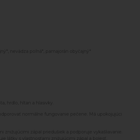
čajný*, nevädza poľná*, pamajorán obyčajný*
 hrdlo, hltan a hlasivky.
podporovať normálne fungovanie pečene. Má upokojujúci
i znižujúcimi zápal priedušiek a podporuje vykašliavanie.
 látky s vlastnosťami znižujúcimi zápal a bolesť.