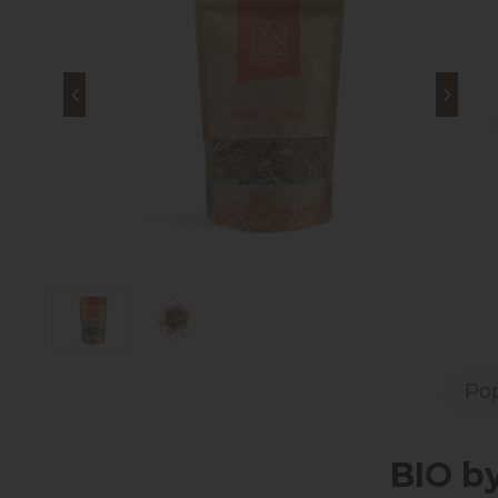
Pop
BIO b