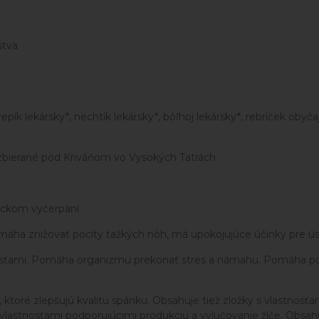
stva
repík lekársky*, nechtík lekársky*, bôľhoj lekársky*, rebríček oby
ozbierané pod Kriváňom vo Vysokých Tatrách
ickom vyčerpaní.
áha znižovať pocity ťažkých nôh, má upokojujúce účinky pre ústa,
stnosťami. Pomáha organizmu prekonať stres a námahu. Pomáha 
toré zlepšujú kvalitu spánku. Obsahuje tiež zložky s vlastnosťam
lastnosťami podporujúcimi produkciu a vylučovanie žlče. Obsahuje