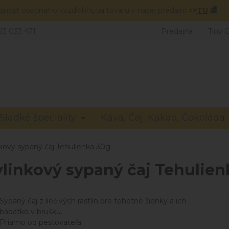
žnosť osobného vyzdvihnutia tovaru v našej predajni
=>
TU
🏬
03 033 471
Predajňa
Tiny 
Sladké špeciality
Káva, Čaj, Kakao, Čokoláda
kový sypaný čaj Tehulienka 30g
ylinkový sypaný čaj Tehulien
Sypaný čaj z liečivých rastlín pre tehotné žienky a ich
bábätko v brušku.
Priamo od pestovateľa.