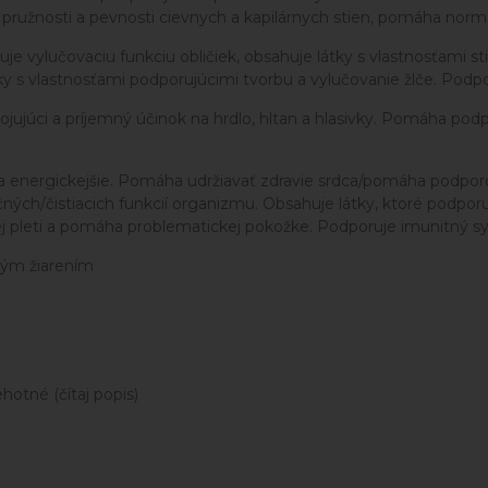
pružnosti a pevnosti cievnych a kapilárnych stien, pomáha normal
e vylučovaciu funkciu obličiek, obsahuje látky s vlastnosťami st
 s vlastnosťami podporujúcimi tvorbu a vylučovanie žlče. Podpor
ojujúci a príjemný účinok na hrdlo, hltan a hlasivky. Pomáha po
 sa energickejšie. Pomáha udržiavať zdravie srdca/pomáha podpo
ných/čistiacich funkcií organizmu. Obsahuje látky, ktoré podporu
tej pleti a pomáha problematickej pokožke. Podporuje imunitný s
ným žiarením
otné (čítaj popis)