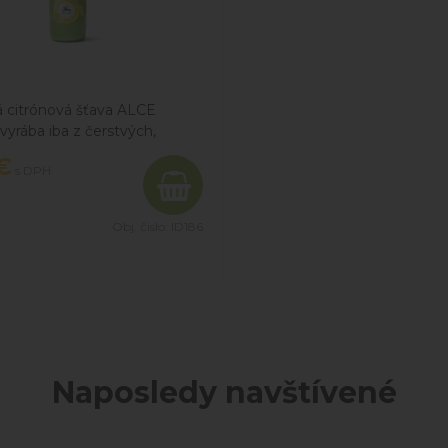
 citrónová šťava ALCE
yrába iba z čerstvých,
ch talianskych citrónov
€
s DPH
h na Sicílii.
Obj. čislo:
ID186
Naposledy navštívené