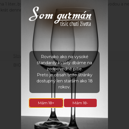
ica na 1 liter, bylinnú zmes zalejeme horúcou prevarenou vodou 
krát denne nie dlhšie ako 3-4 týždne bez prerušenia.
Parametre
Slovensko
Rovnako ako na vysoké
štandardy kvality dbáme na
BIO
zodpovedné pitie.
Preto je obsah tejto stránky
dostupný len starším ako 18
rokov.
Fotogaléria
Mám 18+
Mám 18-