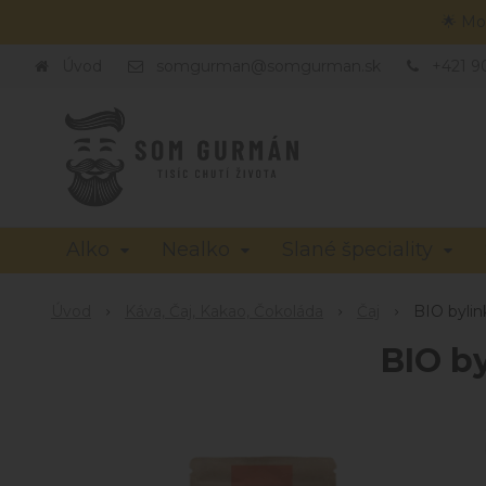
🌟 Mo
Úvod
somgurman@somgurman.sk
+421 9
Alko
Nealko
Slané špeciality
Úvod
Káva, Čaj, Kakao, Čokoláda
Čaj
BIO bylin
BIO b