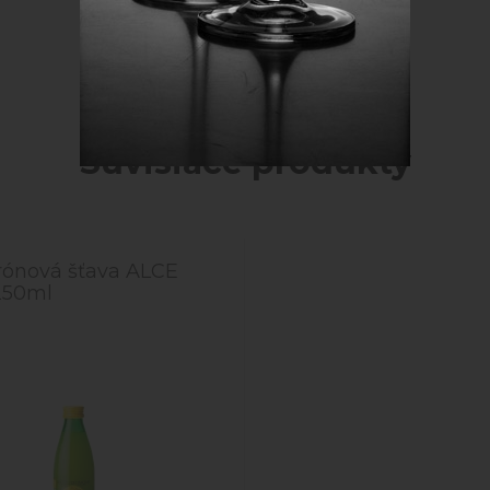
Súvisiace produkty
rónová šťava ALCE
250ml