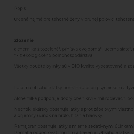
Popis
určená najmä pre tehotné ženy v druhej polovici tehoten
Zloženie
alchemilka žltozelená*, pŕhľava dvojdomá*, lucerna siata*, 
* - z ekologického poľnohospodárstva
Všetky použité bylinky sú v BIO kvalite vypestované a z
Lucerna obsahuje látky pomáhajúce pri psychickom a fyz
Alchemilka podporuje dobrý obeh krvi v mikrocievach, pom
Nechtík lekársky obsahuje látky s protizápalovými vla
a príjemný účinok na hrdlo, hltan a hlasivky.
Pamajorán obsahuje látky s mierne sedatívnymi účinkami, k
Pomáha podporovať imunitu a trávenie. Obsahuje látky s v