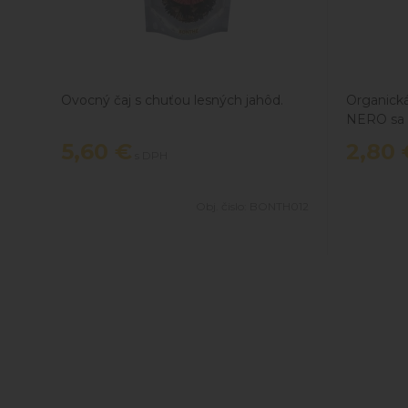
Ovocný čaj s chuťou lesných jahôd.
Organická
NERO sa v
organický
5,60
€
2,80
s DPH
pestovanýc
Obj. čislo:
BONTH012