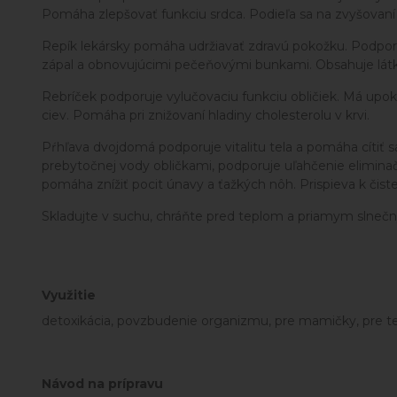
Pomáha zlepšovať funkciu srdca. Podieľa sa na zvyšovaní 
Repík lekársky pomáha udržiavať zdravú pokožku. Podporuj
zápal a obnovujúcimi pečeňovými bunkami. Obsahuje látky
Rebríček podporuje vylučovaciu funkciu obličiek. Má upok
ciev. Pomáha pri znižovaní hladiny cholesterolu v krvi.
Pŕhľava dvojdomá podporuje vitalitu tela a pomáha cítiť
prebytočnej vody obličkami, podporuje uľahčenie eliminač
pomáha znížiť pocit únavy a ťažkých nôh. Prispieva k čis
Skladujte v suchu, chráňte pred teplom a priamym slneč
Využitie
detoxikácia, povzbudenie organizmu, pre mamičky, pre teh
Návod na prípravu