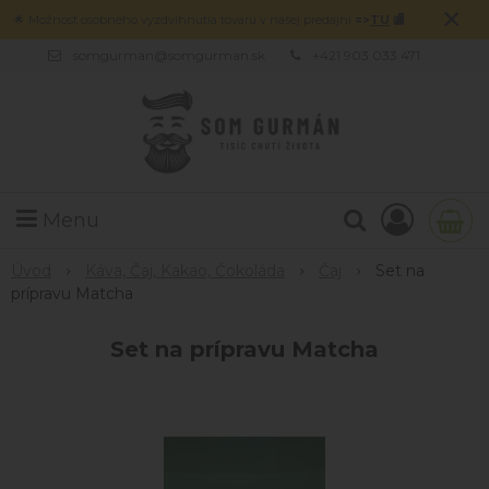
×
🌟 Možnosť osobného vyzdvihnutia tovaru v našej predajni
=>
TU
🏬
somgurman@somgurman.sk
+421 903 033 471
Menu
Úvod
Káva, Čaj, Kakao, Čokoláda
Čaj
Set na
prípravu Matcha
Set na prípravu Matcha