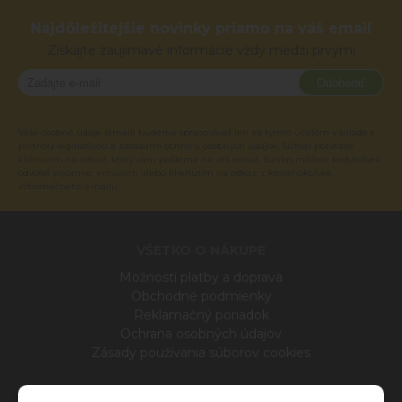
Najdôležitejšie novinky priamo na váš email
Získajte zaujímavé informácie vždy medzi prvými
Odoberať
Vaše osobné údaje (email) budeme spracovávať len za týmto účelom v súlade s
platnou legislatívou a zásadami ochrany osobných údajov. Súhlas potvrdíte
kliknutím na odkaz, ktorý vám pošleme na váš email. Súhlas môžete kedykoľvek
odvolať písomne, emailom alebo kliknutím na odkaz z ktoréhokoľvek
informačného emailu.
VŠETKO O NÁKUPE
Možnosti platby a doprava
Obchodné podmienky
Reklamačný poriadok
Ochrana osobných údajov
Zásady používania súborov cookies