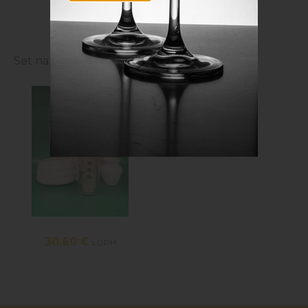
Naposledy navštívené
Set na prípravu Matcha
30,60 €
s DPH