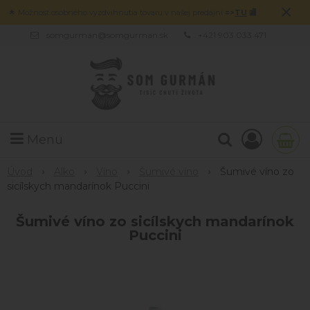
×
🌟 Možnosť osobného vyzdvihnutia tovaru v našej predajni
=>
TU
🏬
somgurman@somgurman.sk
+421 903 033 471
Menu
Úvod
Alko
Víno
Šumivé víno
Šumivé víno zo
sicílskych mandarínok Puccini
Šumivé víno zo sicílskych mandarínok
Puccini