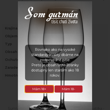
Parametre
Krajina
Taliansko
Objem
0,75 l
Typ
Šumivé víno
Rovnako ako na vysoké
Obsah alkoholu
5 %
štandardy kvality dbáme na
Ochutené
ÁNO
zodpovedné pitie.
Preto je obsah tejto stránky
Zaradenie
Sladké
dostupný len starším ako 18
rokov.
Hmotnosť
1,5 kg
Mám 18+
Mám 18-
Súvisiace produkty
Šumívé víno so šťavou z
Víno z granátového jablka -