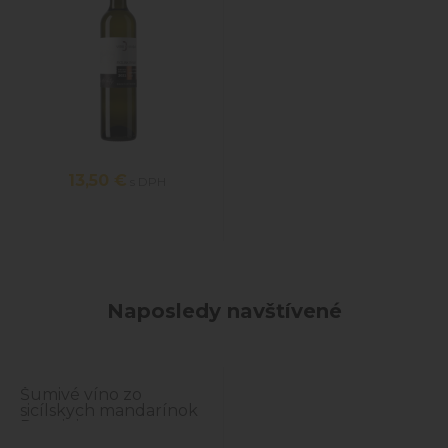
13,50
€
s DPH
Naposledy navštívené
Šumivé víno zo
sicílskych mandarínok
Puccini