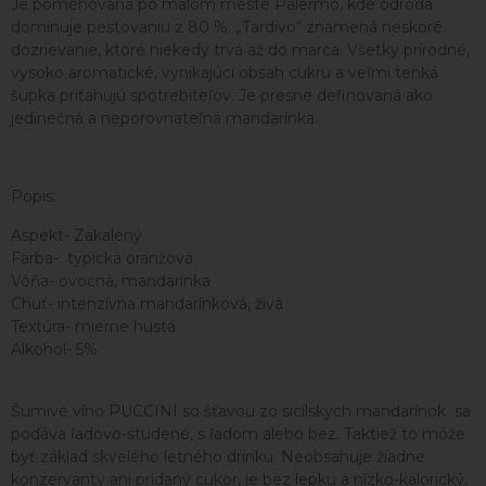
Je pomenovaná po malom meste Palermo, kde odroda
dominuje pestovaniu z 80 %. „Tardivo“ znamená neskoré
dozrievanie, ktoré niekedy trvá až do marca. Všetky prírodné,
vysoko aromatické, vynikajúci obsah cukru a veľmi tenká
šupka priťahujú spotrebiteľov. Je presne definovaná ako
jedinečná a neporovnateľná mandarínka.
Popis:
Aspekt- Zakalený
Farba- typická oranžová
Vôňa- ovocná, mandarínka
Chuť- intenzívna mandarínková, živá
Textúra- mierne hustá
Alkohol- 5%
Šumivé víno PUCCINI so šťavou zo sicílskych mandarínok sa
podáva ľadovo-studené, s ľadom alebo bez. Taktiež to môže
byť základ skvelého letného drinku. Neobsahuje žiadne
konzervanty ani pridaný cukor, je bez lepku a nízko-kalorický.