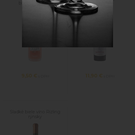
broskyne Bellini
Dezertné
9,50
€
11,90
€
s DPH
s DPH
Sladké biele víno Rizling
rýnsky