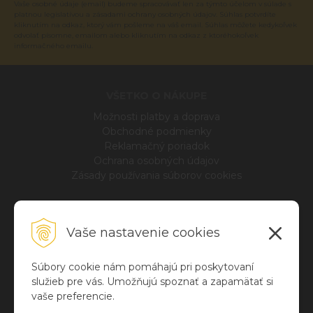
Vaše osobné údaje (email) budeme spracovávať len za týmto účelom v súlade s
platnou legislatívou a zásadami ochrany osobných údajov. Súhlas potvrdíte
kliknutím na odkaz, ktorý vám pošleme na váš email. Súhlas môžete kedykoľvek
odvolať písomne, emailom alebo kliknutím na odkaz z ktoréhokoľvek
informačného emailu.
VŠETKO O NÁKUPE
Možnosti platby a doprava
Obchodné podmienky
Reklamačný poriadok
Ochrana osobných údajov
Zásady používania súborov cookies
INFO
Vaše nastavenie cookies
Blog
O nás
Kontakt
Súbory cookie nám pomáhajú pri poskytovaní
služieb pre vás. Umožňujú spoznať a zapamätať si
vaše preferencie.
NÁKUPNÉ CENTRUM