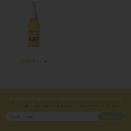
9,50 €
s DPH
Najdôležitejšie novinky priamo na váš email
Získajte zaujímavé informácie vždy medzi prvými
Odoberať