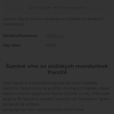
Strážny pes
Porovnať produkt
Šumivé víno so šťavou obsahujúcou výťažok zo sicílskych
mandarínok
Výrobca/Dovozca:
CANELLA
Obj. čislo:
ID130
Šumivé víno zo sicílskych mandarínok
Puccini
Park Ciaculli je malá poľnohospodárska oáza neďaleko
Palerma. Okrem toho, že je blízko mestských hradieb, oblasť
hraničí s morom a pohorím Monte Grifone. V roku 1999 malá
skupina 90 farmárov založila Consorzio del Mandarino Tardivo
di Ciaculli na ochranu
a propagovať túto vzácnu položku Slow Food.