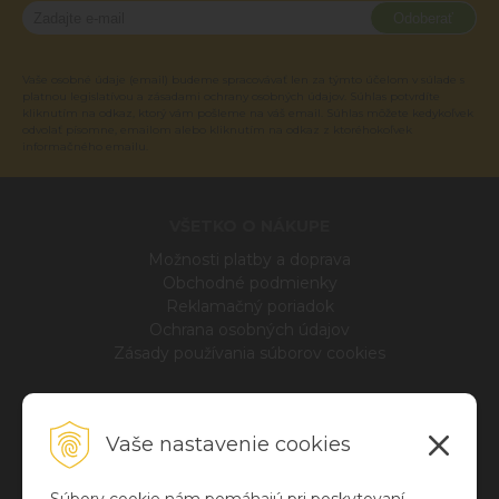
Odoberať
Vaše osobné údaje (email) budeme spracovávať len za týmto účelom v súlade s
platnou legislatívou a zásadami ochrany osobných údajov. Súhlas potvrdíte
kliknutím na odkaz, ktorý vám pošleme na váš email. Súhlas môžete kedykoľvek
odvolať písomne, emailom alebo kliknutím na odkaz z ktoréhokoľvek
informačného emailu.
VŠETKO O NÁKUPE
Možnosti platby a doprava
Obchodné podmienky
Reklamačný poriadok
Ochrana osobných údajov
Zásady používania súborov cookies
INFO
Vaše nastavenie cookies
Blog
O nás
Kontakt