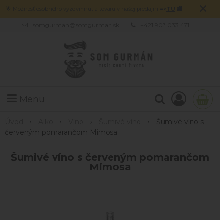
×
🌟 Možnosť osobného vyzdvihnutia tovaru v našej predajni
=>
TU
🏬
somgurman@somgurman.sk
+421 903 033 471
Menu
Úvod
Alko
Víno
Šumivé víno
Šumivé víno s
červeným pomarančom Mimosa
Šumivé víno s červeným pomarančom
Mimosa