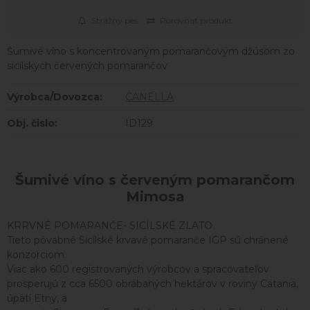
Strážny pes
Porovnať produkt
Šumivé víno s koncentrovaným pomarančovým džúsom zo
sicílskych červených pomarančov
Výrobca/Dovozca:
CANELLA
Obj. čislo:
ID129
Šumivé víno s červeným pomarančom
Mimosa
KRRVNÉ POMARANČE- SICÍLSKÉ ZLATO
Tieto pôvabné Sicílské krvavé pomaranče IGP sú chránené
konzorciom.
Viac ako 600 registrovaných výrobcov a spracovateľov
prosperujú z cca 6500 obrábaných hektárov v roviny Catania,
úpätí Etny, a