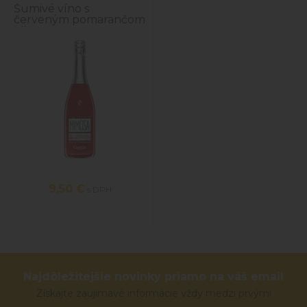
Šumivé víno s
červeným pomarančom
Mimosa
9,50 €
s DPH
Najdôležitejšie novinky priamo na váš email
Získajte zaujímavé informácie vždy medzi prvými