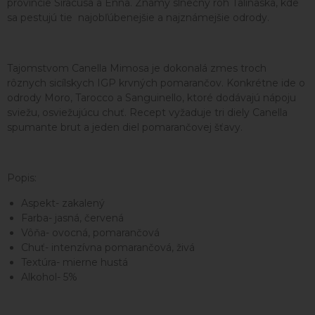
provincie Siracusa a Enna. Známy slnečný roh Talinaska, kde
sa pestujú tie najobľúbenejšie a najznámejšie odrody.
Tajomstvom Canella Mimosa je dokonalá zmes troch
rôznych sicílskych IGP krvných pomarančov. Konkrétne ide o
odrody Moro, Tarocco a Sanguinello, ktoré dodávajú nápoju
sviežu, osviežujúcu chuť. Recept vyžaduje tri diely Canella
spumante brut a jeden diel pomarančovej šťavy.
Popis:
Aspekt- zakalený
Farba- jasná, červená
Vôňa- ovocná, pomarančová
Chuť- intenzívna pomarančová, živá
Textúra- mierne hustá
Alkohol- 5%