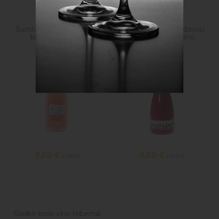
Šumívé víno so šťavou z
Šumivé víno s jahodovou
broskyne Bellini
príchuťou Fragolino
Bevanda
9,50
€
8,50
€
s DPH
s DPH
Sladké biele víno Hibernal