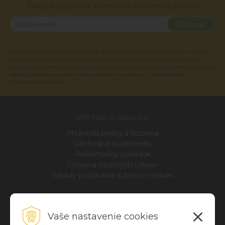
Získajte zaujímavé informácie vždy medzi prvými
Odoberať
Vaše osobné údaje (email) budeme spracovávať len za týmto účelom v súlade s
platnou legislatívou a zásadami ochrany osobných údajov. Súhlas potvrdíte
kliknutím na odkaz, ktorý vám pošleme na váš email. Súhlas môžete kedykoľvek
odvolať písomne, emailom alebo kliknutím na odkaz z ktoréhokoľvek
informačného emailu.
VŠETKO O NÁKUPE
Možnosti platby a doprava
Obchodné podmienky
Reklamačný poriadok
Ochrana osobných údajov
Zásady používania súborov cookies
INFO
Vaše nastavenie cookies
Blog