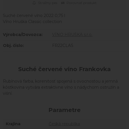
Strážny pes
Porovnať produkt
Suché červené víno 2022 0,75 l
Víno Hruška Classic collection
Výrobca/Dovozca:
VÍNO HRUŠKA s.r.o.
Obj. čislo:
FR22CLAS
Suché červené víno Frankovka
Rubínová farba, korenitosť spojená s ovocnosťou a jemná
kôstkovina vytvára extraktívne víno s nádychom ostružín a
višní.
Parametre
Krajina
Česká republika