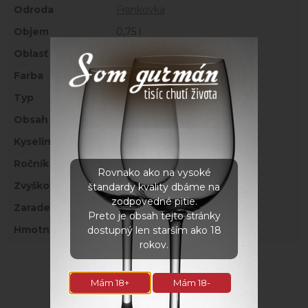
Odroda
Frankovka
Objem
0,75 l
Oblasť
Morava - Slovácko
Farba
Červené
Typ
Neskorý zber
Obsah alkoholu
12,50 %
Kyseliny
5,50 g/l
Ročník
2022
Rovnako ako na vysoké
Zvyškový cukor
3,90 g/l
štandardy kvality dbáme na
zodpovedné pitie.
Zaradenie
Suché
Preto je obsah tejto stránky
Hmotnosť
1,5 kg
dostupný len starším ako 18
rokov.
Súvisiace produkty
Mám 18+
Mám 18-