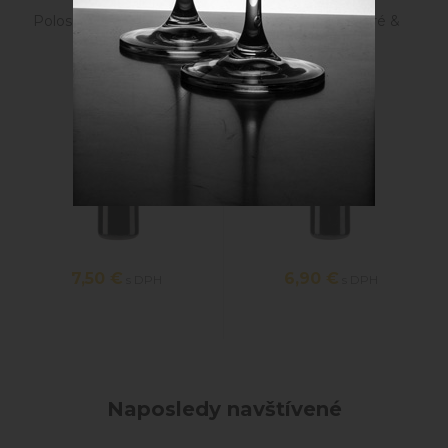
Polosuché červené víno
Rulandské modré &
Regent
Domfelder
7,50
€
6,90
€
s DPH
s DPH
Naposledy navštívené