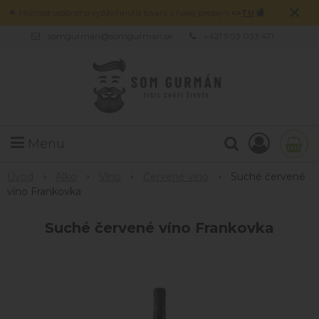
×
🌟 Možnosť osobného vyzdvihnutia tovaru v našej predajni
=>
TU
🏬
somgurman@somgurman.sk
+421 903 033 471
Menu
Úvod
Alko
Víno
Červené víno
Suché červené
víno Frankovka
Suché červené víno Frankovka