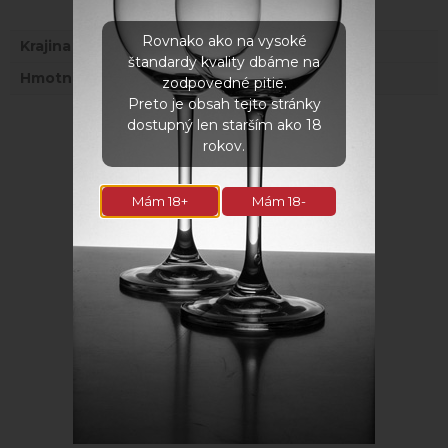
Rovnako ako na vysoké
Krajina
Taliansko
štandardy kvality dbáme na
Hmotnosť
0,16 kg
zodpovedné pitie.
Preto je obsah tejto stránky
dostupný len starším ako 18
Fotogaléria
rokov.
Mám 18+
Mám 18-
Súvisiace produkty