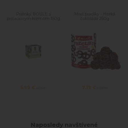
Pralinky BOULE s
Mixit praclíky - Horká
pistaciovym kremom 150g
čokoláda 250g
5,99
€
7,19
€
s DPH
s DPH
Naposledy navštívené