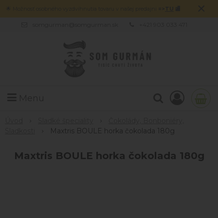
×
🌟 Možnosť osobného vyzdvihnutia tovaru v našej predajni
=>
TU
🏬
somgurman@somgurman.sk
+421 903 033 471
Menu
Úvod
Sladké špeciality
Čokolády, Bonboniéry,
Sladkosti
Maxtris BOULE horka čokolada 180g
Maxtris BOULE horka čokolada 180g