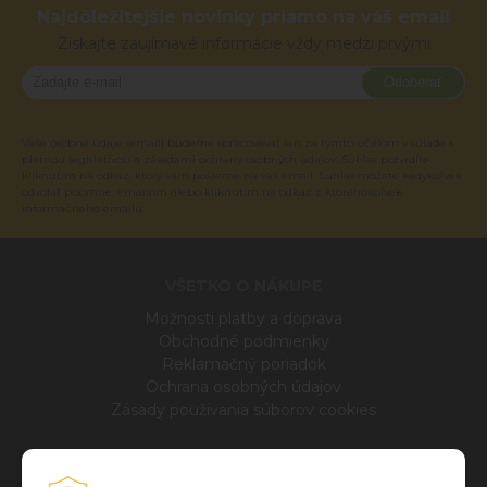
Najdôležitejšie novinky priamo na váš email
Získajte zaujímavé informácie vždy medzi prvými
Odoberať
Vaše osobné údaje (email) budeme spracovávať len za týmto účelom v súlade s
platnou legislatívou a zásadami ochrany osobných údajov. Súhlas potvrdíte
kliknutím na odkaz, ktorý vám pošleme na váš email. Súhlas môžete kedykoľvek
odvolať písomne, emailom alebo kliknutím na odkaz z ktoréhokoľvek
informačného emailu.
VŠETKO O NÁKUPE
Možnosti platby a doprava
Obchodné podmienky
Reklamačný poriadok
Ochrana osobných údajov
Zásady používania súborov cookies
INFO