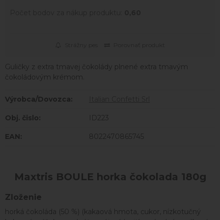
Počet bodov za nákup produktu:
0,60
Strážny pes
Porovnať produkt
Guličky z extra tmavej čokolády plnené extra tmavým
čokoládovým krémom.
Výrobca/Dovozca:
Italian Confetti Srl
Obj. čislo:
ID223
EAN:
8022470865745
Maxtris BOULE horka čokolada 180g
Zloženie
horká čokoláda (50 %) (kakaová hmota, cukor, nízkotučný