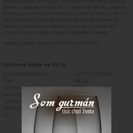
kakaový prášok, emulgátor: sójový lecitín, prírodná vanilková
aróma), čokoládová náplň (50) %) (čokoláda 45,5 % ( kakaová
hmota, cukor, nízkotučný kakaový prášok, dextróza, mliečny
tuk, emulgátor: sójový lecitín, prírodná vanilková aróma),
rastlinný tuk (palmový, palmový, slnečnicový, repkový) v
rôznom pomere, cukor, sušené odstredené mlieko.
Alergény: Môže obsahovať ORECHY a ARAŠIDY.
Výživové údaje na 100 g
Energetická hodnota
2417 kJ / 578 kcal
Tuky
38,0 g
- z toho nasýtené mastné kyseliny
25,0 g
Sacharidy
52,0 g
- z toho cukry
51,0 g
Bielkoviny
6,3 g
Soľ
0,23 g
Parametre