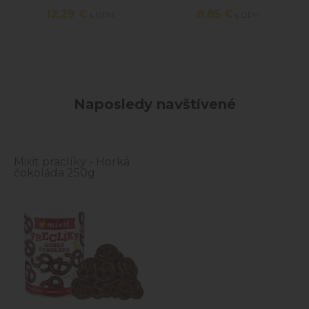
12,29
€
8,85
€
s DPH
s DPH
Naposledy navštívené
Mixit praclíky - Horká
čokoláda 250g