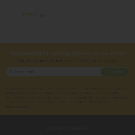
7,19 €
s DPH
Najdôležitejšie novinky priamo na váš email
Získajte zaujímavé informácie vždy medzi prvými
Odoberať
Vaše osobné údaje (email) budeme spracovávať len za týmto účelom v súlade s
platnou legislatívou a zásadami ochrany osobných údajov. Súhlas potvrdíte
kliknutím na odkaz, ktorý vám pošleme na váš email. Súhlas môžete kedykoľvek
odvolať písomne, emailom alebo kliknutím na odkaz z ktoréhokoľvek
informačného emailu.
VŠETKO O NÁKUPE