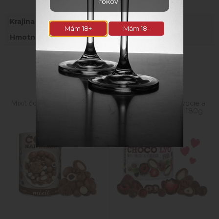
rokov.
Krajina
Česká republika
Mám 18+
Mám 18-
Hmotnosť
0,35 kg
Súvisiace produkty
Mixit čokoladové nadelenie
Mixit chrumkavé ovocie a
450g
orechy v čokoláde 180g