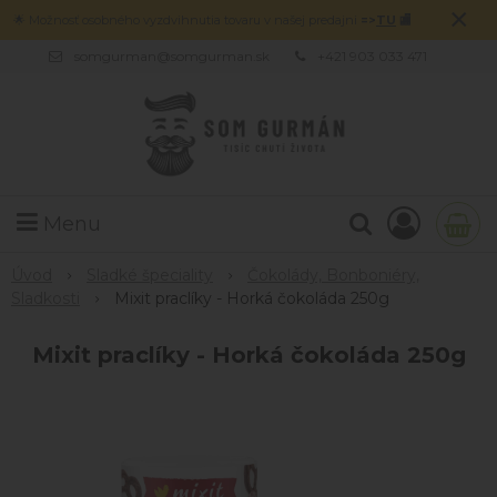
×
🌟 Možnosť osobného vyzdvihnutia tovaru v našej predajni
=>
TU
🏬
somgurman@somgurman.sk
+421 903 033 471
Menu
Úvod
Sladké špeciality
Čokolády, Bonboniéry,
Sladkosti
Mixit praclíky - Horká čokoláda 250g
Mixit praclíky - Horká čokoláda 250g