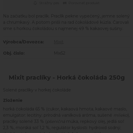
Strážny pes
Porovnať produkt
Na začiatku bol praclík. Praclík pekne vypečený, jemne solený
a chrumkavý. A potom prišli na rad čokoládové kúzla. Čarovali
sme s horkou čokoládou s najmenej 49 % kakaovej sušiny.
Výrobca/Dovozca:
Mixit
Obj. čislo:
Mix52
Mixit praclíky - Horká čokoláda 250g
Solené praclíky v horkej čokoláde
Zloženie
horká čokoláda 65 % (cukor, kakaová hmota, kakaové maslo,
emulgátor: lecitíny; prírodná vanilková aróma, sušené
mlieko
),
praclíky solené 33 % (
pšeničná
múka, repkový olej, jedlá soľ
2,3 %, morská soľ 1,2 %, regulátor kyslosti: hydroxid sodný;