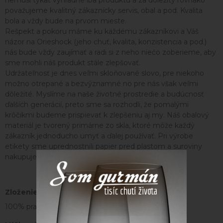
nemusí týkať výhradne iba produktu a za dôležitý rovnako
považujeme kvalitný zákaznícky servis, obal a pod. Kvalita
bola a vždy bude na prvom mieste.
Rešpekt a pokoru máme ku každému zákazníkovi a Váš
názor na Orieshock (jeho chuť, kvalita, konzistencia a pod.)
nás bude vždy zaujímať a radi si z neho niečo zoberieme, aby
sme mohli náš produkt stále zlepšovať.
Udržateľnosť je d​​​​​​nes veľmi skloňované slovo, pre niekoho
možno otrepané a bezvýznamné no pre nás však veľmi
dôležité. Myslíme na naše životné prostredie a budúcnosť
ďalších generácií, preto sme sa rozhodli, že pomalými
krôčikmi budeme prispievať k zlepšeniu aj my. Náš obalový
materiál je tvorený primárne zo skla, ktoré môže každý
zákazník jednoducho umyť a ďalej používať. Pri výrobe
etikety sme uprednostnili papier pred plastom a suroviny
nakupujeme iba z trvalo udržateľného zdroja.
Zloženie:
100% pražené
mandle
.