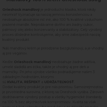
Orieshock mandľový
je jednoducho klasika, ktorá nikdy
neomrzí! Vyznačuje sa naozaj jemnou konzistenciou a
neobsahuje absolútne nič iné, ako 100 % kvalitné vzduchom
pražené mandle. Nepridávame doňho ani žiadny cukor,
palmový olej alebo konzervanty a stabilizátory. Celý výrobný
proces dôsledne kontrolujeme, aby sme zabezpečili naozaj
kvalitný produkt.
Náš mandľový krém je prirodzene bezgluténový, a je vhodný
aj pre vegánov.
Keďže
Orieshock mandľový
neobsahuje žiadne aditíva,
umelé sladidlá ani éčka, takže je vhodný aj pre deti a
mamičky. Pri jeho výrobe všetko podriaďujeme našim 3
základným hodnotám, ktorými
sú
KVALITA
,
REŠPEKT
a
UDRŽATEĽNOSŤ
.
Dodať kvalitný produkt je pre nás prioritou. Samozrejmosťou
je prvotriedna surovina, z ktorej sa Orieshock vyrába. Zároveň
dodržiavame výrobný postup a všetky hygienické štandardy
na 100 % bez akýchkoľvek kompromisov. Kvalita sa však