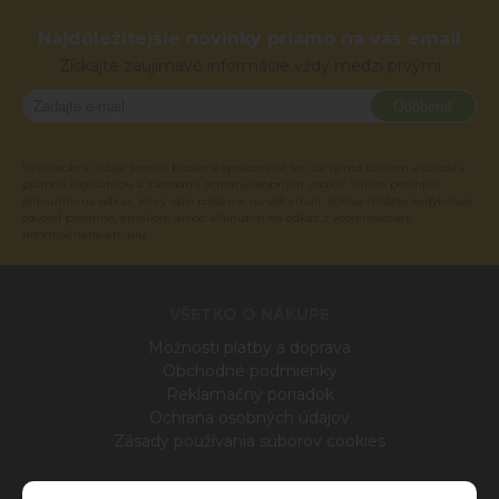
Najdôležitejšie novinky priamo na váš email
Získajte zaujímavé informácie vždy medzi prvými
Odoberať
Vaše osobné údaje (email) budeme spracovávať len za týmto účelom v súlade s
platnou legislatívou a zásadami ochrany osobných údajov. Súhlas potvrdíte
kliknutím na odkaz, ktorý vám pošleme na váš email. Súhlas môžete kedykoľvek
odvolať písomne, emailom alebo kliknutím na odkaz z ktoréhokoľvek
informačného emailu.
VŠETKO O NÁKUPE
Možnosti platby a doprava
Obchodné podmienky
Reklamačný poriadok
Ochrana osobných údajov
Zásady používania súborov cookies