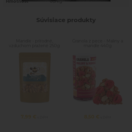
Hmotnosť
0,5 kg
Súvisiace produkty
Mandle - prírodné,
Granola z pece - Maliny a
vzduchom pražené 250g
mandle 440g
7,99
€
8,50
€
s DPH
s DPH