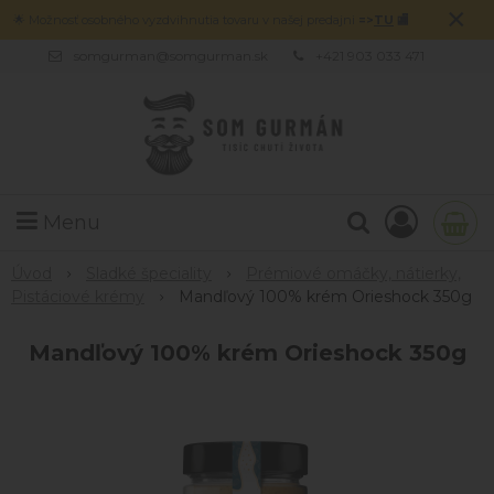
×
🌟 Možnosť osobného vyzdvihnutia tovaru v našej predajni
=>
TU
🏬
somgurman@somgurman.sk
+421 903 033 471
Menu
Úvod
Sladké špeciality
Prémiové omáčky, nátierky,
Pistáciové krémy
Mandľový 100% krém Orieshock 350g
Mandľový 100% krém Orieshock 350g