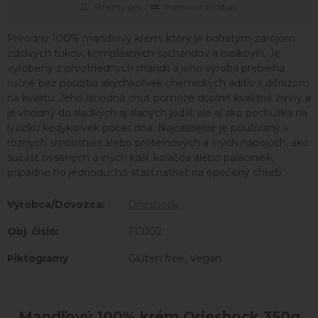
Strážny pes
Porovnať produkt
Prírodný 100% mandľový krém, ktorý je bohatým zdrojom
zdravých tukov, komplexných sacharidov a bielkovín. Je
vyrobený z prvotriednych mandlí a jeho výroba prebieha
ručne bez použitia akýchkoľvek chemických aditív s dôrazom
na kvalitu. Jeho lahodná chuť pomôže doplniť kvalitné živiny a
je vhodný do sladkých aj slaných jedál, ale aj ako pochúťka na
lyžičku kedykoľvek počas dňa. Najčastejšie je používaný v
rôznych smoothies alebo proteínových a iných nápojoch, ako
súčasť ovsených a iných kaší, koláčov alebo palaciniek,
prípadne ho jednoducho stačí natrieť na opečený chlieb.
Výrobca/Dovozca:
Orieshock
Obj. čislo:
FC002
Piktogramy
Gluten free, Vegan
Mandľový 100% krém Orieshock 350g