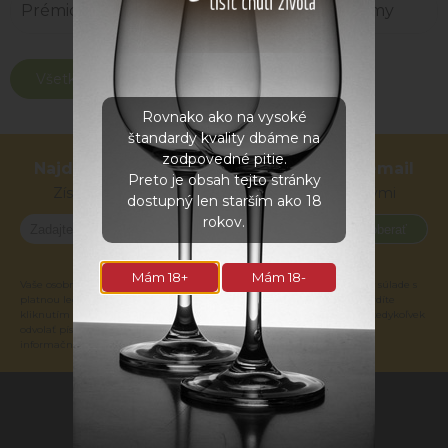
Prémiové omáčky | Nátierky | Pistáciové krémy
Všetky produkty výrobcu Orieshock
Rovnako ako na vysoké
štandardy kvality dbáme na
zodpovedné pitie.
Najdôležitejšie novinky priamo na váš email
Preto je obsah tejto stránky
Získajte zaujímavé informácie vždy medzi prvými
dostupný len starším ako 18
rokov.
Odoberať
Mám 18+
Mám 18-
Vaše osobné údaje (email) budeme spracovávať len za týmto účelom v súlade s
platnou legislatívou a zásadami ochrany osobných údajov. Súhlas potvrdíte
kliknutím na odkaz, ktorý vám pošleme na váš email. Súhlas môžete kedykoľvek
odvolať písomne, emailom alebo kliknutím na odkaz z ktoréhokoľvek
informačného emailu.
VŠETKO O NÁKUPE
Možnosti platby a doprava