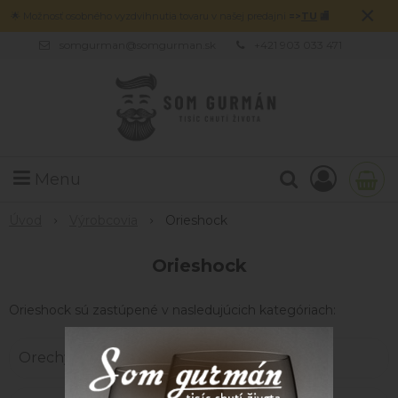
×
🌟 Možnosť osobného vyzdvihnutia tovaru v našej predajni
=>
TU
🏬
somgurman@somgurman.sk
+421 903 033 471
Menu
Úvod
Výrobcovia
Orieshock
Orieshock
Orieshock sú zastúpené v nasledujúcich kategóriach:
Orechy, čoko orechy a semienka