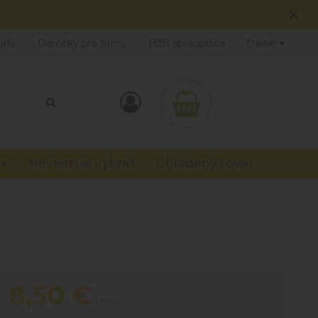
×
Café
Darčeky pre firmy
B2B spolupráca
Ďalšie
Neviem si vybrať
Chladený tovar
8,50
€
s DPH