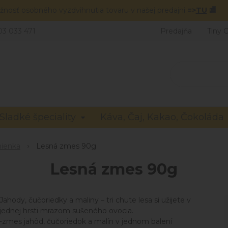
žnosť osobného vyzdvihnutia tovaru v našej predajni
=>
TU
🏬
03 033 471
Predajňa
Tiny 
Sladké špeciality
Káva, Čaj, Kakao, Čokoláda
mienka
Lesná zmes 90g
Lesná zmes 90g
Jahody, čučoriedky a maliny – tri chute lesa si užijete v
jednej hrsti mrazom sušeného ovocia.
-zmes jahôd, čučoriedok a malín v jednom balení