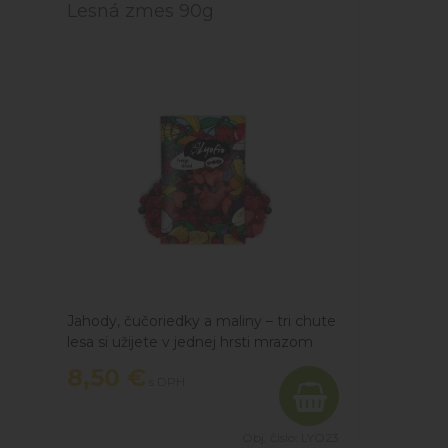
Lesná zmes 90g
Jahody, čučoriedky a maliny – tri chute
lesa si užijete v jednej hrsti mrazom
sušeného ovocia. -zmes jahôd,
8,50 €
s DPH
čučoriedok a malín v jednom balení
-100 % ovocie bez cukru a aditív -
ideálne na cesty aj do jogurtu
Obj. čislo:
LYO23