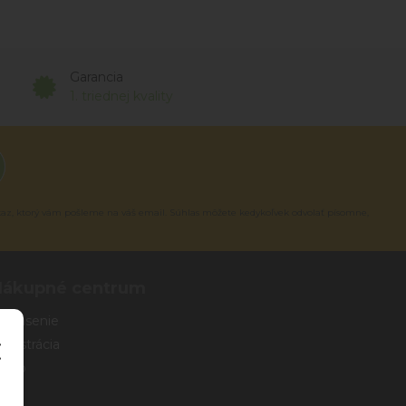
Garancia
1. triednej kvality
kaz, ktorý vám pošleme na váš email. Súhlas môžete kedykoľvek odvolať písomne,
Nákupné centrum
rihlásenie
egistrácia
eslo