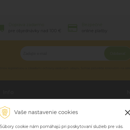
Doprava zadarmo
Bezpečné
pre objednávky nad 100 €
online platby
Odoberať
tnou legislatívou a zásadami ochrany osobných údajov. Súhlas potvrdíte kliknutím na od
Info
Blog
P
O nás
R
Vaše nastavenie cookies
Kontakt
H
Súbory cookie nám pomáhajú pri poskytovaní služieb pre vás.