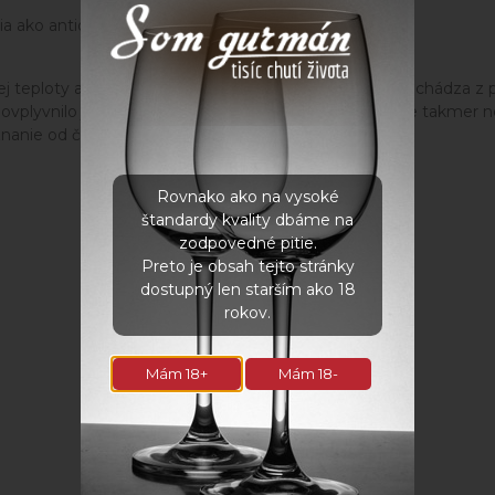
a ako antioxidanty.
kej teploty a tlaku. Tak dochádza k sublimácii – voda prechádz
ovplyvnilo jeho nutričné hodnoty. Lyofilizované ovocie takmer nes
eznanie od čerstvého ovocia.
Rovnako ako na vysoké
štandardy kvality dbáme na
zodpovedné pitie.
Preto je obsah tejto stránky
dostupný len starším ako 18
rokov.
Mám 18+
Mám 18-