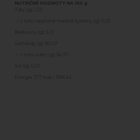
NUTRIČNÉ HODNOTY NA 100 g
Tuky (g): 1,23
-> z toho nasýtené mastné kyseliny (g): 0,13
Bielkoviny (g): 5,13
Sacharidy (g): 80,47
-> z toho cukry (g): 54,70
Soľ (g): 0,01
Energia: 377 kcal / 1586 kJ