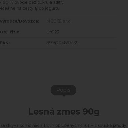
-100 % ovocie bez cukru a aditív
-ideálne na cesty aj do jogurtu
Výrobca/Dovozca:
MGBIZ, s.r.o.
Obj. čislo:
LYO23
EAN:
8594204894135
Popis
Lesná zmes 90g
 sa skrýva kombinácia troch obľúbených chutí – sladučké jahody,