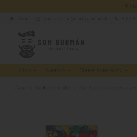
🌟 Mo
Úvod
somgurman@somgurman.sk
+421 9
Alko
Nealko
Slané špeciality
Úvod
Sladké špeciality
Orechy, čoko orechy a se