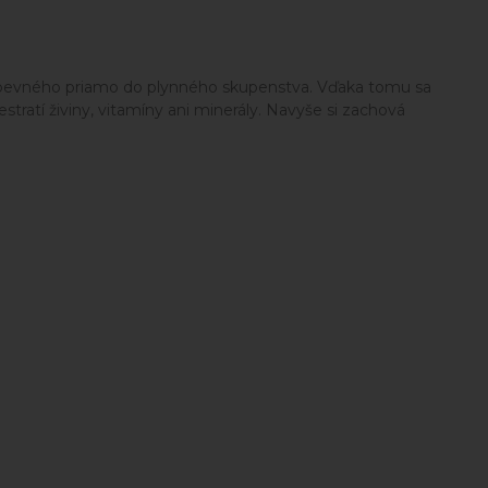
a z pevného priamo do plynného skupenstva. Vďaka tomu sa
tratí živiny, vitamíny ani minerály. Navyše si zachová