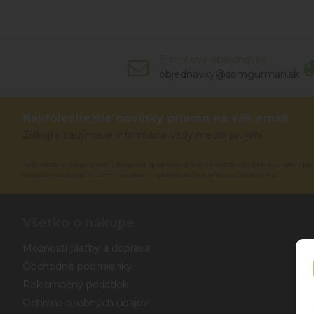
E-mailové objednávky
objednavky@somgurman.sk
Najdôležitejšie novinky priamo na váš email
Získajte zaujímavé informácie vždy medzi prvými
Vaše osobné údaje (email) budeme spracovávať len za týmto účelom v súlade s pla
emailom alebo kliknutím na odkaz z ktoréhokoľvek informačného emailu.
Všetko o nákupe
Možnosti platby a doprava
Obchodné podmienky
Reklamačný poriadok
Ochrana osobných údajov