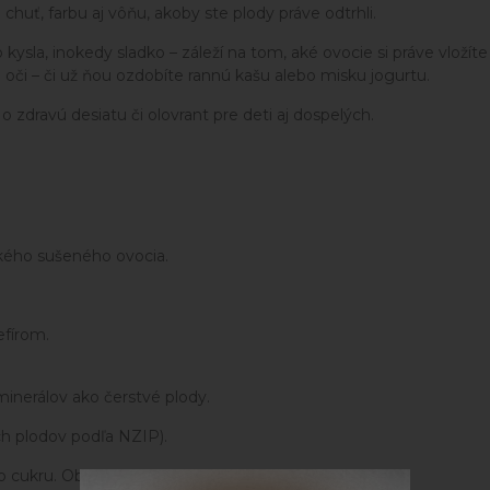
uť, farbu aj vôňu, akoby ste plody práve odtrhli.
sla, inokedy sladko – záleží na tom, aké ovocie si práve vložíte 
 oči – či už ňou ozdobíte rannú kašu alebo misku jogurtu.
 zdravú desiatu či olovrant pre deti aj dospelých.
ckého sušeného ovocia.
efírom.
inerálov ako čerstvé plody.
h plodov podľa NZIP).
o cukru. Obsahujú veľa vlákniny a žiadny škrob.