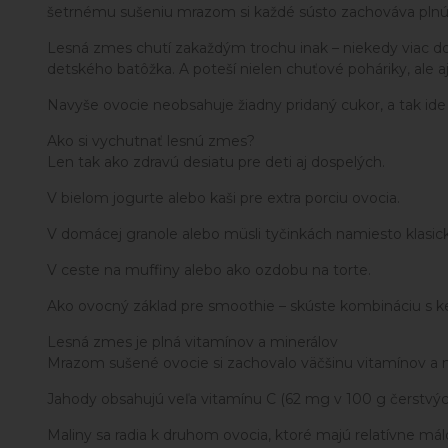
šetrnému sušeniu mrazom si každé sústo zachováva plnú ch
Lesná zmes chutí zakaždým trochu inak – niekedy viac do ky
detského batôžka. A poteší nielen chuťové poháriky, ale aj
Navyše ovocie neobsahuje žiadny pridaný cukor, a tak ide o
Ako si vychutnať lesnú zmes?
Len tak ako zdravú desiatu pre deti aj dospelých.
V bielom jogurte alebo kaši pre extra porciu ovocia.
V domácej granole alebo müsli tyčinkách namiesto klasi
V ceste na muffiny alebo ako ozdobu na torte.
Ako ovocný základ pre smoothie – skúste kombináciu s k
Lesná zmes je plná vitamínov a minerálov
Mrazom sušené ovocie si zachovalo väčšinu vitamínov a m
Jahody obsahujú veľa vitamínu C (62 mg v 100 g čerstvýc
Maliny sa radia k druhom ovocia, ktoré majú relatívne mál