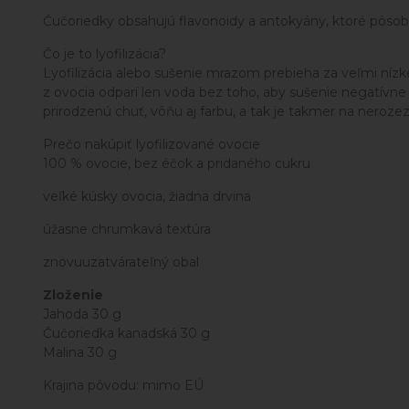
Čučoriedky obsahujú flavonoidy a antokyány, ktoré pôsobi
Čo je to lyofilizácia?
Lyofilizácia alebo sušenie mrazom prebieha za veľmi níz
z ovocia odparí len voda bez toho, aby sušenie negatívne 
prirodzenú chuť, vôňu aj farbu, a tak je takmer na neroz
Prečo nakúpiť lyofilizované ovocie
100 % ovocie, bez éčok a pridaného cukru
veľké kúsky ovocia, žiadna drvina
úžasne chrumkavá textúra
znovuuzatvárateľný obal
Zloženie
Jahoda 30 g
Čučoriedka kanadská 30 g
Malina 30 g
Krajina pôvodu: mimo EÚ