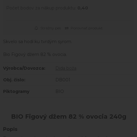
Počet bodov za nákup produktu:
0,40
Strážny pes
Porovnať produkt
Skvelo sa hodí ku tvrdým syrom.
Bio Figový džem 82 % ovocia.
Výrobca/Dovozca:
Dida boža
Obj. čislo:
DB001
Piktogramy
BIO
BIO Figový džem 82 % ovocia 240g
Popis