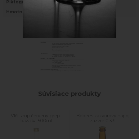
Piktogramy
BIO
Hmotnosť
0,39 kg
Fotogaléria
Súvisiace produkty
Vlčí sirup červený grep-
Bobees zazvorovy napoj
bazalka 500ml
zazvor 0.33l