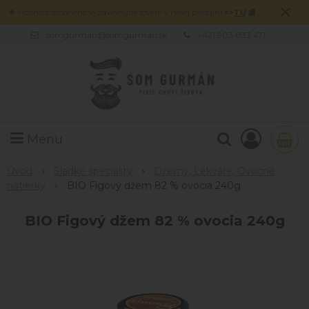
×
🌟 Možnosť osobného vyzdvihnutia tovaru v našej predajni
=>
TU
🏬
somgurman@somgurman.sk
+421 903 033 471
Menu
Úvod
Sladké špeciality
Džemy, Lekváre, Ovocné
nátierky
BIO Figový džem 82 % ovocia 240g
BIO Figový džem 82 % ovocia 240g