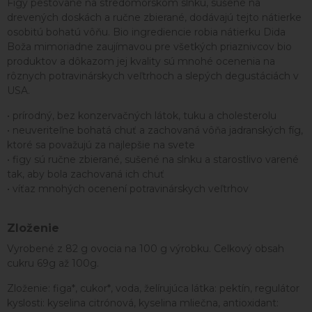
Figy pestované na stredomorskom slnku, sušené na
drevených doskách a ručne zbierané, dodávajú tejto nátierke
osobitú bohatú vôňu. Bio ingrediencie robia nátierku Dida
Boža mimoriadne zaujímavou pre všetkých priaznivcov bio
produktov a dôkazom jej kvality sú mnohé ocenenia na
rôznych potravinárskych veľtrhoch a slepých degustáciách v
USA.
• prírodný, bez konzervačných látok, tuku a cholesterolu
• neuveriteľne bohatá chuť a zachovaná vôňa jadranských fíg,
ktoré sa považujú za najlepšie na svete
• figy sú ručne zbierané, sušené na slnku a starostlivo varené
tak, aby bola zachovaná ich chuť
• víťaz mnohých ocenení potravinárskych veľtrhov
Zloženie
Vyrobené z 82 g ovocia na 100 g výrobku. Celkový obsah
cukru 69g až 100g.
Zloženie: figa*, cukor*, voda, želírujúca látka: pektín, regulátor
kyslosti: kyselina citrónová, kyselina mliečna, antioxidant: