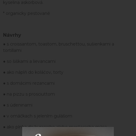
kyselina askorbová.
* organicky pestované
Návrhy
● s croissantom, toastom, bruschettou, sušienkami a
tortillami
● so šiškami a lievancami
● ako náplň do koláčov, torty
● s domácimi rezancami
● na pizzu s prosciuttom
● s údeninami
● v omáčkach s jelením gulášom
● ako plnka do kuracieho alebo morčacieho mäsa