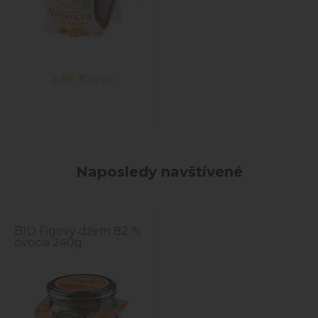
3,95
€
s DPH
Naposledy navštívené
BIO Figový džem 82 %
ovocia 240g