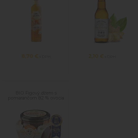
8,70
€
2,10
€
s DPH
s DPH
BIO Figový džem s
pomarančom 82 % ovocia
240g