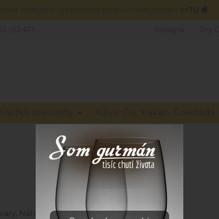
žnosť osobného vyzdvihnutia tovaru v našej predajni
=>
TU
🏬
03 033 471
Predajňa
Tiny 
Sladké špeciality
Káva, Čaj, Kakao, Čokoláda
Dida boža
jvary, Nátierky