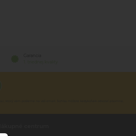
Garancia
1. triednej kvality
kaz, ktorý vám pošleme na váš email. Súhlas môžete kedykoľvek odvolať písomne,
Nákupné centrum