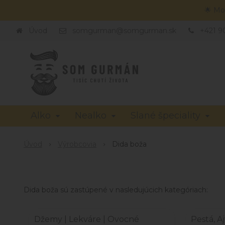
🌟 Mo
Úvod
somgurman@somgurman.sk
+421 9
Alko
Nealko
Slané špeciality
Úvod
Výrobcovia
Dida boža
Dida boža sú zastúpené v nasledujúcich kategóriach:
Džemy | Lekváre | Ovocné
Pestá, A