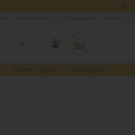
×
Café
Darčeky pre firmy
B2B spolupráca
Ďalšie
Neviem si vybrať
Chladený tovar