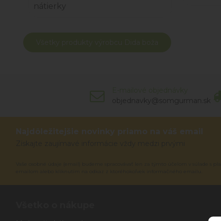
nátierky
Všetky produkty výrobcu Dida boža
E-mailové objednávky
objednavky@somgurman.sk
Najdôležitejšie novinky priamo na váš email
Získajte zaujímavé informácie vždy medzi prvými
Vaše osobné údaje (email) budeme spracovávať len za týmto účelom v súlade s pla
emailom alebo kliknutím na odkaz z ktoréhokoľvek informačného emailu.
Všetko o nákupe