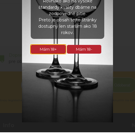
Rovnako ako na vysoké
štandardy kvality dbáme na
zodpovedné pitie.
Preto je obsah tejto stránky
dostupný len starším ako 18
rokov.
Mám 18+
Mám 18-
Doprava zadarmo
Bezpečné
pre objednávky nad 100 €
online platby
Odoberať
tnou legislatívou a zásadami ochrany osobných údajov. Súhlas potvrdíte kliknutím na od
Info