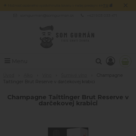
×
🌟 Možnosť osobného vyzdvihnutia tovaru v našej predajni
=>
TU
🏬
somgurman@somgurman.sk
+421 903 033 471
Menu
Úvod
Alko
Víno
Šumivé víno
Champagne
Taittinger Brut Reserve v darčekovej krabici
Champagne Taittinger Brut Reserve v
darčekovej krabici