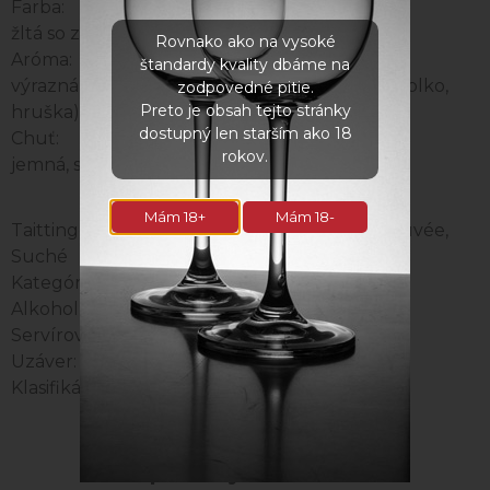
Farba:
žltá so zlatými odleskami
Rovnako ako na vysoké
Aróma:
štandardy kvality dbáme na
výrazná, ovocie (broskyne, marhule, citrusy, jablko,
zodpovedné pitie.
Preto je obsah tejto stránky
hruška) a brioška
dostupný len starším ako 18
Chuť:
rokov.
jemná, svieža
Mám 18+
Mám 18-
Taittinger,
Francúzsko / Champagne,
Biele,
Cuvée,
Suché
Kategória: Šumivé
Alkohol: 12,5 %
Servírovacia teplota od - do: 10C° - 8C°
Uzáver: Korok
Klasifikácia: AOC
Naposledy navštívené