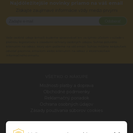
Najdôležitejšie novinky priamo na váš email
Získajte zaujímavé informácie vždy medzi prvými
Odoberať
Vaše osobné údaje (email) budeme spracovávať len za týmto účelom v súlade s
platnou legislatívou a zásadami ochrany osobných údajov. Súhlas potvrdíte
kliknutím na odkaz, ktorý vám pošleme na váš email. Súhlas môžete kedykoľvek
odvolať písomne, emailom alebo kliknutím na odkaz z ktoréhokoľvek
informačného emailu.
VŠETKO O NÁKUPE
Možnosti platby a doprava
Obchodné podmienky
Reklamačný poriadok
Ochrana osobných údajov
Zásady používania súborov cookies
INFO