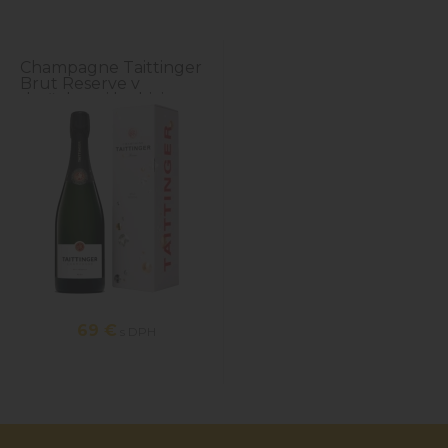
Champagne Taittinger
Brut Reserve v
darčekovej krabici
69 €
s DPH