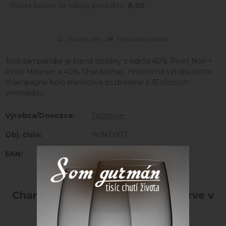
Počet bodov za nákup produktu:
6,90
Strážny pes
Porovnať produkt
Toto šampanské je blend zložený z odrôd 60% Pinot Noir +
Pinot Meunier a 40% Chardonnay. Hrozno na výrobu tohto
champagne bolo starostlivo zozbierané z 35 rôznych
vinohradov.
Výrobca/Dovozca:
Taittinger
Obj. čislo:
WINE007
EAN:
3016570001030
Champagne Taittinger Brut Reserve v
darčekovej krabici