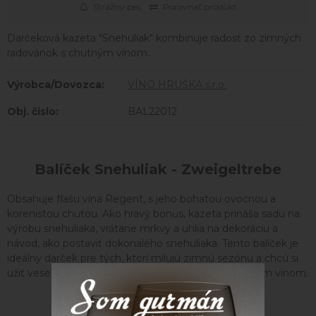
Strážny pes
Porovnať produkt
Darčeková kazeta "Snehuliak" kombinuje radosť zo zimných
radovánok s chutným vínom.
Výrobca/Dovozca:
VÍNO HRUŠKA s.r.o.
Obj. čislo:
BAL22012
Balíček Snehuliak - Zweigeltrebe
Obsahuje fľašu vína Regent, s jeho bohatou ovocnou a
korenistou chuťou. Ako hravý bonus, kazeta prináša sadu na
výrobu snehuliaka, vrátane mrkvy a uhlia na dekoráciu a
návod, ako postaviť dokonalého snehuliaka. Tento balíček je
ideálny darček pre tých, ktorí milujú zimnú sezónu a chcú si
užiť veselé chvíle vonku, a potom sa zahriať lahodným vínom.
Parametre