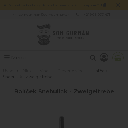
×
🌟 Možnosť osobného vyzdvihnutia tovaru v našej predajni
=>
TU
🏬
somgurman@somgurman.sk
+421 903 033 471
Menu
Úvod
Alko
Víno
Červené víno
Balíček
Snehuliak - Zweigeltrebe
Balíček Snehuliak - Zweigeltrebe