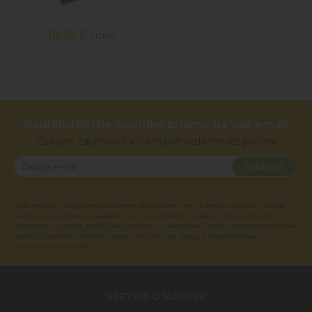
18,10 €
s DPH
Najdôležitejšie novinky priamo na váš email
Získajte zaujímavé informácie vždy medzi prvými
Odoberať
Vaše osobné údaje (email) budeme spracovávať len za týmto účelom v súlade s
platnou legislatívou a zásadami ochrany osobných údajov. Súhlas potvrdíte
kliknutím na odkaz, ktorý vám pošleme na váš email. Súhlas môžete kedykoľvek
odvolať písomne, emailom alebo kliknutím na odkaz z ktoréhokoľvek
informačného emailu.
VŠETKO O NÁKUPE