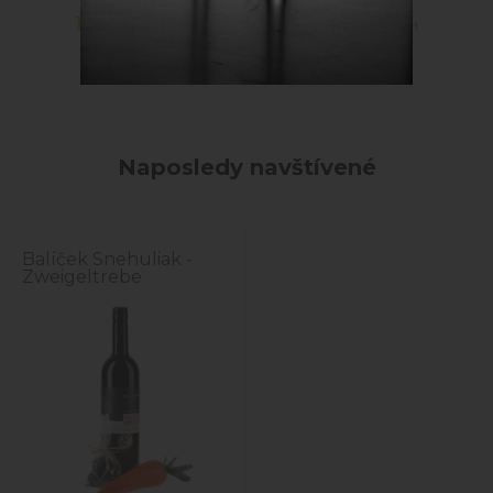
11,90
€
17,50
€
s DPH
s DPH
Naposledy navštívené
Balíček Snehuliak -
Zweigeltrebe