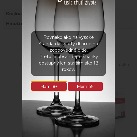
Krajina
Česká republika
Hmotnosť
3 kg
Rovnako ako na vysoké
Súvisiace produkty
štandardy kvality dbáme na
zodpovedné pitie.
Preto je obsah tejto stránky
dostupný len starším ako 18
Tramín korenný
Zweigeltrebe a Frankovka
rokov.
Rose BIB 3l
Mám 18+
Mám 18-