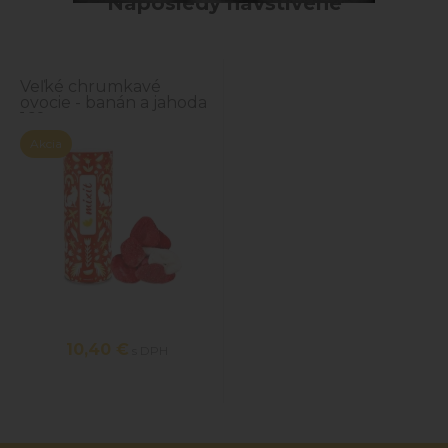
Naposledy navštívené
Veľké chrumkavé
ovocie - banán a jahoda
160g
Akcia
10,40 €
s DPH