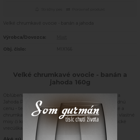
Strážny pes
Porovnať produkt
Veľké chrumkavé ovocie - banán a jahoda
Výrobca/Dovozca:
Mixit
Obj. čislo:
MIX166
Veľké chrumkavé ovocie - banán a
jahoda 160g
Obľúbená dvojka to rozbehla vo veľkom! Pán Banán a
Jahoda Pohoda sú už aj vo veľkom tubuse a za výhodnú
cenu - teraz navyše aj so zľavou! Chrumkajte sladučké a
chrumkavé jahody s banánom alebo si nimi vylepšite vlastné
mixy či kulinárske výtvory. :) V tubuse nájdete 2 praktické
vrecúška plné chrumkavého ovocia.
Aké sú výhody mrazom sušeného ovocia?