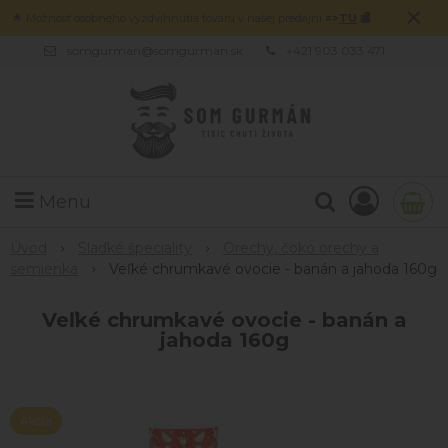
×
🌟 Možnosť osobného vyzdvihnutia tovaru v našej predajni
=>
TU
🏬
somgurman@somgurman.sk
+421 903 033 471
Menu
Úvod
Sladké špeciality
Orechy, čoko orechy a
semienka
Veľké chrumkavé ovocie - banán a jahoda 160g
Veľké chrumkavé ovocie - banán a
jahoda 160g
Akcia