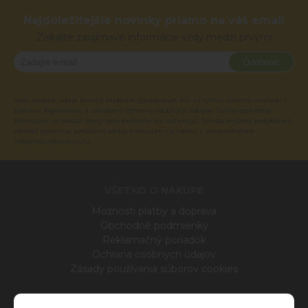
Najdôležitejšie novinky priamo na váš email
Získajte zaujímavé informácie vždy medzi prvými
Odoberať
Vaše osobné údaje (email) budeme spracovávať len za týmto účelom v súlade s
platnou legislatívou a zásadami ochrany osobných údajov. Súhlas potvrdíte
kliknutím na odkaz, ktorý vám pošleme na váš email. Súhlas môžete kedykoľvek
odvolať písomne, emailom alebo kliknutím na odkaz z ktoréhokoľvek
informačného emailu.
VŠETKO O NÁKUPE
Možnosti platby a doprava
Obchodné podmienky
Reklamačný poriadok
Ochrana osobných údajov
Zásady používania súborov cookies
INFO