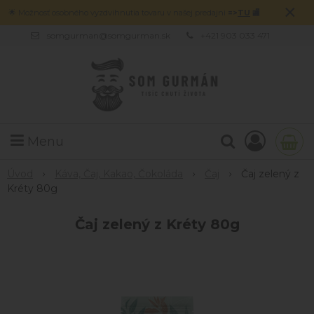
×
🌟 Možnosť osobného vyzdvihnutia tovaru v našej predajni
=>
TU
🏬
somgurman@somgurman.sk
+421 903 033 471
Menu
Úvod
Káva, Čaj, Kakao, Čokoláda
Čaj
Čaj zelený z
Kréty 80g
Čaj zelený z Kréty 80g