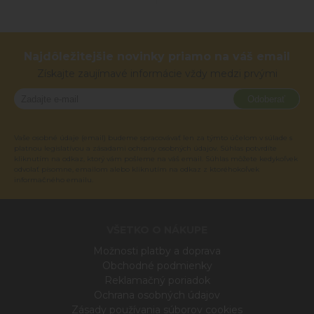
Najdôležitejšie novinky priamo na váš email
Získajte zaujímavé informácie vždy medzi prvými
Odoberať
Vaše osobné údaje (email) budeme spracovávať len za týmto účelom v súlade s
platnou legislatívou a zásadami ochrany osobných údajov. Súhlas potvrdíte
kliknutím na odkaz, ktorý vám pošleme na váš email. Súhlas môžete kedykoľvek
odvolať písomne, emailom alebo kliknutím na odkaz z ktoréhokoľvek
informačného emailu.
VŠETKO O NÁKUPE
Možnosti platby a doprava
Obchodné podmienky
Reklamačný poriadok
Ochrana osobných údajov
Zásady používania súborov cookies