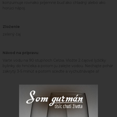
konzumuje rovnako príjemne buď ako chladný alebo ako
horúci nápoj.
Zloženie
zelený čaj
Návod na prípravu
Varte vodu na 90 stupňoch Celzia. Vložte 2 čajové lyžičky
bylinky do hrnčeka a potom ju zalejte vodou. Nechajte pohár
zakrytý 3-5 minút a potom sceďte a vychutnávajte si!
Parametre