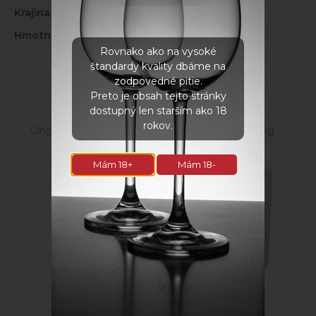
Krajina
Grécko
Hmotnosť
0,08 kg
Rovnako ako na vysoké
štandardy kvality dbáme na
Súvisiace produkty
zodpovedné pitie.
Preto je obsah tejto stránky
dostupný len starším ako 18
rokov.
Ginger shot - CITRUS
Čaj Maté IQ 60g
200ml
Mám 18+
Mám 18-
7,20
€
3,80
€
s DPH
s DPH