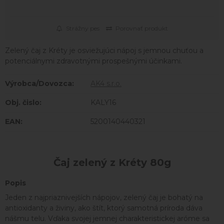
Strážny pes
Porovnať produkt
Zelený čaj z Kréty je osviežujúci nápoj s jemnou chuťou a
potenciálnymi zdravotnými prospešnými účinkami.
Výrobca/Dovozca:
AK4 s.r.o.
Obj. čislo:
KALY16
EAN:
5200140440321
Čaj zelený z Kréty 80g
Popis
Jeden z najpriaznivejších nápojov, zelený čaj je bohatý na
antioxidanty a živiny, ako štít, ktorý samotná príroda dáva
nášmu telu. Vďaka svojej jemnej charakteristickej aróme sa