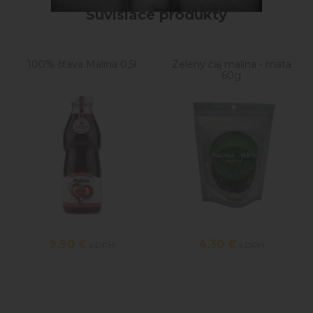
Súvisiace produkty
100% šťava Malina 0,5l
Zeleny čaj malina - mäta
60g
9,90
€
4,30
€
s DPH
s DPH