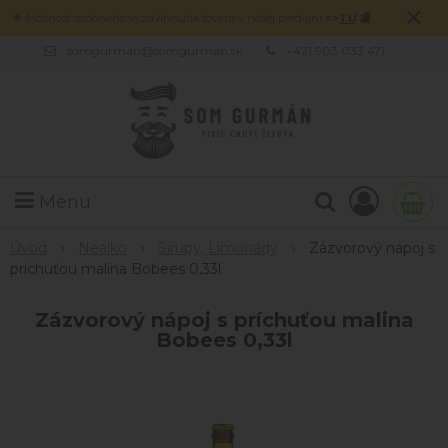
×
🌟 Možnosť osobného vyzdvihnutia tovaru v našej predajni
=>
TU
🏬
somgurman@somgurman.sk
+421 903 033 471
Menu
Úvod
Nealko
Sirupy, Limonády
Zázvorový nápoj s
príchuťou malina Bobees 0,33l
Zázvorový nápoj s príchuťou malina
Bobees 0,33l