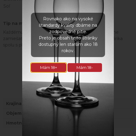
Soľ
< 0,01 g
< 0,033 g
Rovnako ako na vysoké
Tip na miešaný drink
štandardy kvality dbáme na
zodpovedné pitie.
Každému milovníkovi rumu, alebo whisky odporúčame
Preto je obsah tejto stránky
zamiešať 2x viac Bobees ako alkoholu do Vášho pohárika
dostupný len starším ako 18
spolu s plátkom limetky a kockou ľadu.
rokov.
Mám 18+
Mám 18-
Parametre
Krajina
Slovensko
Objem
0,33 l
Hmotnosť
0,8 kg