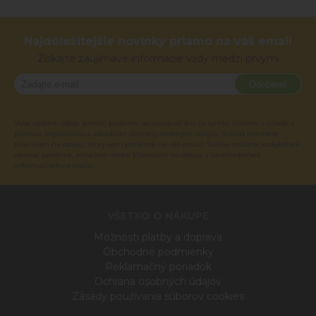
Najdôležitejšie novinky priamo na váš email
Získajte zaujímavé informácie vždy medzi prvými
Odoberať
Vaše osobné údaje (email) budeme spracovávať len za týmto účelom v súlade s
platnou legislatívou a zásadami ochrany osobných údajov. Súhlas potvrdíte
kliknutím na odkaz, ktorý vám pošleme na váš email. Súhlas môžete kedykoľvek
odvolať písomne, emailom alebo kliknutím na odkaz z ktoréhokoľvek
informačného emailu.
VŠETKO O NÁKUPE
Možnosti platby a doprava
Obchodné podmienky
Reklamačný poriadok
Ochrana osobných údajov
Zásady používania súborov cookies