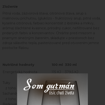
Zloženie
Pitná voda, zázvorová šťava, citrónová šťava, sirup s
malinovou príchuťou, (glukózo - fruktózový sirup, pitná voda,
kyselina citrónová, farbiaci koncentrát z ibišteka a mrkvy,
aróma) šľachtené kvasnice, prírodný cukor, nefiltrované bez
pridaných farbív a konzervantov. Chráňte pred mrazom a
priamym slnečným žiarením, skladujte v priestoroch bez
zdroja sálavého tepla, pasterizované pred otvorením jemne
pootočte fľašou.
Nutričné hodnoty
100 ml
330 ml
Energetická hodnota
115 KJ
379,5 KJ
27 kcal
89,1 kcal
Tuky
< 0,5 g
< 1,65 g
z toho nasýtené m. kyseliny
< 0,1 g
< 0,33 g
Sacharidy
6,5 g
21,45 g
z toho cukry
6,2 g
20,46 g
Bielkoviny
< 0,5 g
< 1,65 g