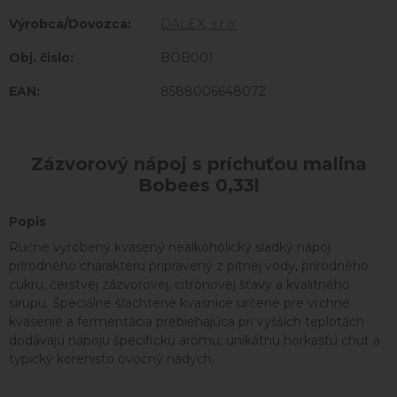
Výrobca/Dovozca:
DALEX, s.r.o.
Obj. čislo:
BOB001
EAN:
8588006648072
Zázvorový nápoj s príchuťou malina
Bobees 0,33l
Popis
Ručne vyrobený kvasený nealkoholický sladký nápoj
prírodného charakteru pripravený z pitnej vody, prírodného
cukru, čerstvej zázvorovej, citrónovej šťavy a kvalitného
sirupu. Špeciálne šľachtené kvasnice určené pre vrchné
kvasenie a fermentácia prebiehajúca pri vyšších teplotách
dodávajú nápoju špecifickú arómu, unikátnu horkastú chuť a
typický korenisto ovocný nádych.