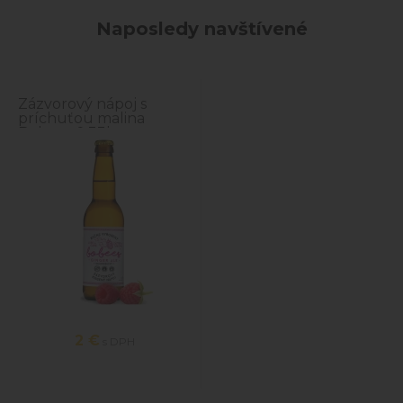
Naposledy navštívené
Zázvorový nápoj s
príchuťou malina
Bobees 0,33l
2 €
s DPH