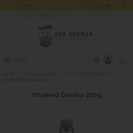
×
🌟 Možnosť osobného vyzdvihnutia tovaru v našej predajni
=>
TU
🏬
somgurman@somgurman.sk
+421 903 033 471
Menu
Úvod
Sladké špeciality
Med, Včelie produkty
Vitamed Černica 250g
Vitamed Černica 250g