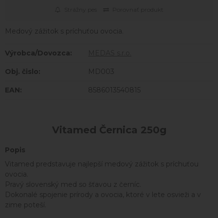
Strážny pes
Porovnať produkt
Medový zážitok s príchuťou ovocia.
Výrobca/Dovozca:
MEDAS s.r.o.
Obj. čislo:
MD003
EAN:
8586013540815
Vitamed Černica 250g
Popis
Vitamed predstavuje najlepší medový zážitok s príchuťou
ovocia.
Pravý slovenský med so šťavou z černíc.
Dokonalé spojenie prírody a ovocia, ktoré v lete osvieži a v
zime poteší.