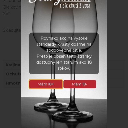
Z toho cukry
78,0 g
Bielkoviny
0,4 g
Soľ
0,01 g
Skladujte pri izbovej teplote do 25°C
Rovnako ako na vysoké
štandardy kvality dbáme na
zodpovedné pitie.
Parametre
Preto je obsah tejto stránky
dostupný len starším ako 18
Krajina
Slovensko
rokov.
Ochutené
ÁNO
Hmotnosť
0,4 kg
Mám 18+
Mám 18-
Fotogaléria