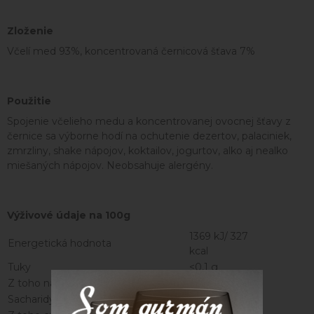
Zloženie
Včelí med 93%, koncentrovaná černicová šťava 7%
Použitie
Spojenie včelieho medu a koncentrovanej ovocnej šťavy z
černice sa výborne hodí na ochutenie dezertov, palaciniek,
zmrzliny, shake nápojov, koktailov, jogurtov, alko aj nealko
miešaných nápojov. Neobsahuje alergény.
Výživové údaje na 100g
1369 kJ/ 327
Energetická hodnota
kcal
Tuky
<0,1 g
Z toho nasýtené mastné kyseliny
0,01 g
Sacharidy
79,5 g