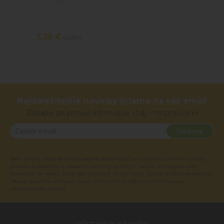
3,25 €
s DPH
Najdôležitejšie novinky priamo na váš email
Získajte zaujímavé informácie vždy medzi prvými
Odoberať
Vaše osobné údaje (email) budeme spracovávať len za týmto účelom v súlade s
platnou legislatívou a zásadami ochrany osobných údajov. Súhlas potvrdíte
kliknutím na odkaz, ktorý vám pošleme na váš email. Súhlas môžete kedykoľvek
odvolať písomne, emailom alebo kliknutím na odkaz z ktoréhokoľvek
informačného emailu.