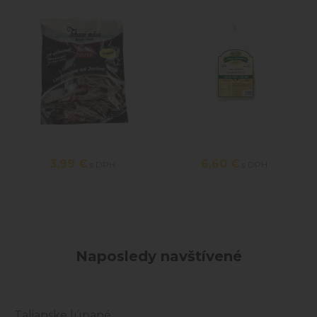
3,99
€
6,60
€
s DPH
s DPH
Naposledy navštívené
Talianske lúpané