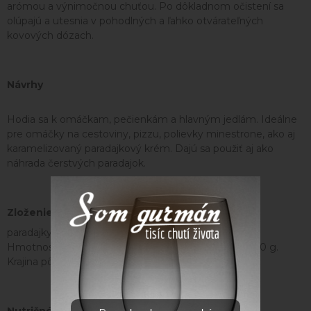
arómou a výnimočnou chuťou. Po dôkladnom očistení sa
olúpajú a utesnia v pohodlných a ľahko otvárateľných
kovových dózach.
Návrhy
Hodia sa k omáčkam, pečienkám a hlavným jedlám. Ideálne
pre omáčky na cestoviny, pizzu, polievky minestrone, ako aj
karamelizovaný paradajkový krém. Dajú sa použiť aj ako
náhrada čerstvých paradajok.
Zloženie
paradajky, paradajková šťava, regulátor kyslosti.
Hmotnosť: Dostupné v plechovke s hmotnosťou 400 g.
Krajina pôvodu: Taliansko