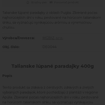
Strážny pes
Porovnať produkt
Talianske lúpané paradajky z oblasti Puglia. Zbierané počas
najhorúcejších dní v roku, pestované na horúcom talianskom
slnku, sa vyznačujú vynikajúcou arómou a výnimočnou
chuťou.
Výrobca/Dovozca:
MGBIZ, s.r.o.
Obj. čislo:
DE0044
Talianske lúpané paradajky 400g
Popis
Tento produkt sa získava z čerstvých, zdravých a zrelých
vybraných paradajok, ktoré pochádzajú z plantáží v regióne
Apúlia. Zbierané počas najhorúcejších dní v roku, pestované
na horúcom talianskom slnku, sa vyznačujú vynikajúcou