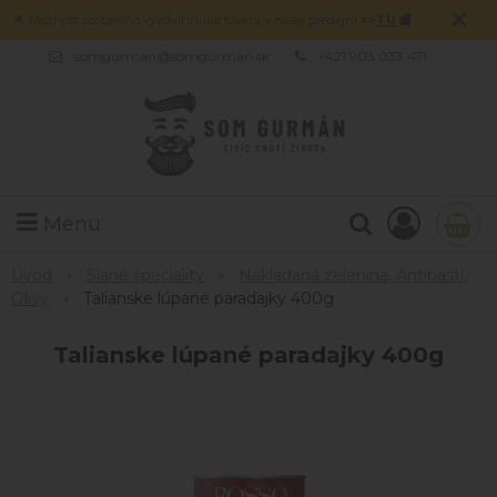
×
🌟 Možnosť osobného vyzdvihnutia tovaru v našej predajni
=>
TU
🏬
somgurman@somgurman.sk
+421 903 033 471
Menu
Úvod
Slané špeciality
Nakladaná zelenina, Antipasti,
Olivy
Talianske lúpané paradajky 400g
Talianske lúpané paradajky 400g