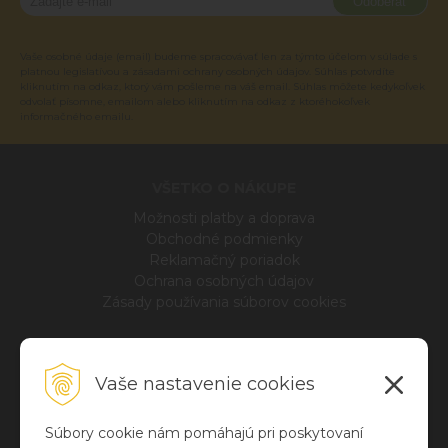
Odoberať
Vaše osobné údaje (email) budeme spracovávať len za týmto účelom v súlade s
platnou legislatívou a zásadami ochrany osobných údajov. Súhlas potvrdíte
kliknutím na odkaz, ktorý vám pošleme na váš email. Súhlas môžete kedykoľvek
odvolať písomne, emailom alebo kliknutím na odkaz z ktoréhokoľvek
informačného emailu.
VŠETKO O NÁKUPE
Možnosti platby a doprava
Obchodné podmienky
Reklamačný poriadok
Ochrana osobných údajov
Zásady používania súborov cookies
INFO
Vaše nastavenie cookies
Blog
O nás
Kontakt
Súbory cookie nám pomáhajú pri poskytovaní