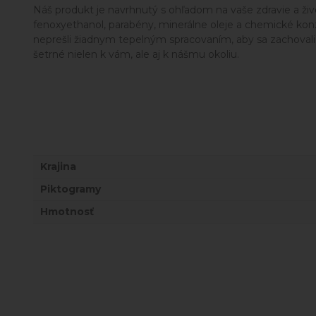
Náš produkt je navrhnutý s ohľadom na vaše zdravie a ži
fenoxyethanol, parabény, minerálne oleje a chemické konz
neprešli žiadnym tepelným spracovaním, aby sa zachovali
šetrné nielen k vám, ale aj k nášmu okoliu.
Krajina
Piktogramy
Hmotnosť