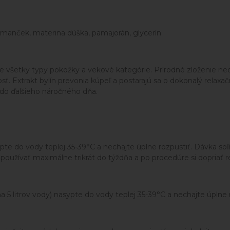
rumanček, materina dúška, pamajorán, glycerín
e všetky typy pokožky a vekové kategórie. Prírodné zloženie ned
osť. Extrakt bylín prevonia kúpeľ a postarajú sa o dokonalý rel
 do ďalšieho náročného dňa.
te do vody teplej 35-39°C a nechajte úplne rozpustiť. Dávka so
užívať maximálne trikrát do týždňa a po procedúre si dopriať re
a 5 litrov vody) nasypte do vody teplej 35-39°C a nechajte úplne