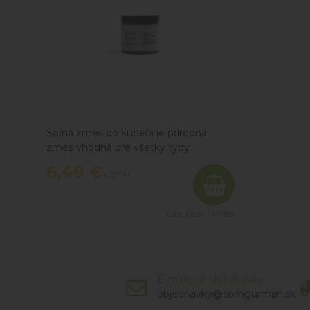
Soľná zmes do kúpeľa je prírodná
zmes vhodná pre všetky typy
pokožky, ktorá podporuje jej zdravie a
6,49 €
s DPH
regeneráciu, pričom bylinky zaručujú
relaxačný zážitok a uvoľnenie svalov.
Obj. čislo:
FV088
E-mailové objednávky
objednavky@somgurman.sk