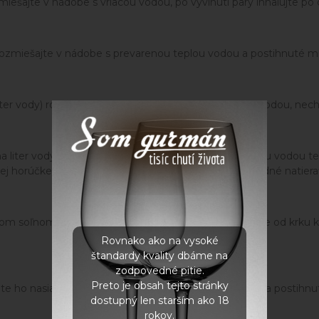
iešajte v nádobe s vriacou vodou, po vyvinutí pary inhalujte po 
 rozmiešajte v nádobe s prevarenou teplou vodou a postihnuté mi
iter vody) rozmiešajte v nádobe s prevarenou teplou vodou, nech
 na liter vody) rozmiešajte v nádobe s prevarenou teplou vodo
ej horúčke natierajte celé telo. Pri prechladnutí je vhodné natiera
 soľnom roztoku, celé telo vrátane končatín zabaľte od krku k p
Rovnako ako na vysoké
štandardy kvality dbáme na
zodpovedné pitie.
Preto je obsah tejto stránky
e ho nasiaknuť roztokom. Následne obklad priložte na postihnuté
dostupný len starším ako 18
rokov.