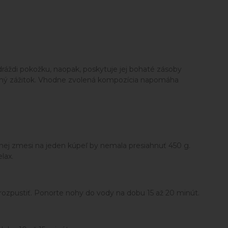
ráždi pokožku, naopak, poskytuje jej bohaté zásoby
axačný zážitok. Vhodne zvolená kompozícia napomáha
ľnej zmesi na jeden kúpeľ by nemala presiahnuť 450 g.
lax.
 rozpustiť. Ponorte nohy do vody na dobu 15 až 20 minút.