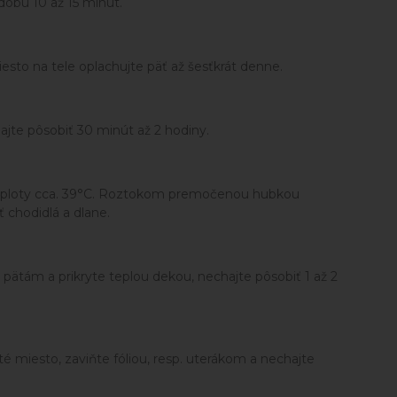
dobu 10 až 15 minút.
esto na tele oplachujte päť až šesťkrát denne.
ajte pôsobiť 30 minút až 2 hodiny.
u teploty cca. 39°C. Roztokom premočenou hubkou
ť chodidlá a dlane.
ätám a prikryte teplou dekou, nechajte pôsobiť 1 až 2
 miesto, zaviňte fóliou, resp. uterákom a nechajte