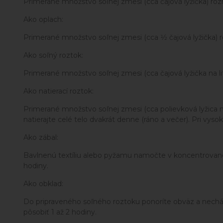
Primerané množstvo soľnej zmesi (cca čajová lyžička) rozm
Ako oplach:
Primerané množstvo soľnej zmesi (cca 1⁄2 čajová lyžička)
Ako soľný roztok:
Primerané množstvo soľnej zmesi (cca čajová lyžička na l
Ako natierací roztok:
Primerané množstvo soľnej zmesi (cca polievková lyžica
natierajte celé telo dvakrát denne (ráno a večer). Pri vysok
Ako zábal:
Bavlnenú textíliu alebo pyžamu namočte v koncentrovanom
hodiny.
Ako obklad:
Do pripraveného soľného roztoku ponoríte obväz a nechát
pôsobiť 1 až 2 hodiny.