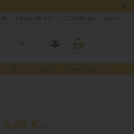
×
Café
Darčeky pre firmy
B2B spolupráca
Ďalšie
Neviem si vybrať
Chladený tovar
6,49
€
s DPH