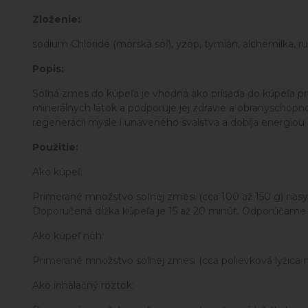
Zloženie:
sodium Chloride (morská soľ), yzop, tymián, alchemilka, 
Popis:
Soľná zmes do kúpeľa je vhodná ako prísada do kúpeľa pr
minerálnych látok a podporuje jej zdravie a obranyschopn
regenerácii mysle i unaveného svalstva a dobíja energiou
Použitie:
Ako kúpeľ:
Primerané množstvo soľnej zmesi (cca 100 až 150 g) nasyp
Doporučená dĺžka kúpeľa je 15 až 20 minút. Odporúčame po
Ako kúpeľ nôh:
Primerané množstvo soľnej zmesi (cca polievková lyžica n
Ako inhalačný roztok: