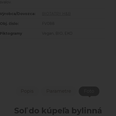
svalov.
Výrobca/Dovozca:
BIOTATRY H&B
Obj. čislo:
FV088
Piktogramy
Vegan, BIO, EKO
Popis
Parametre
Foto
Soľ do kúpeľa bylinná