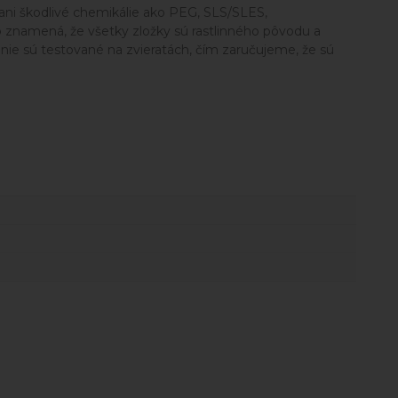
ani škodlivé chemikálie ako PEG, SLS/SLES,
o znamená, že všetky zložky sú rastlinného pôvodu a
nie sú testované na zvieratách, čím zaručujeme, že sú