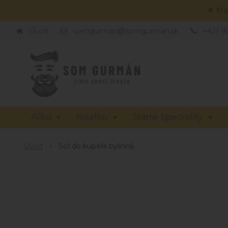
🌟 Mo
Úvod
somgurman@somgurman.sk
+421 9
Alko
Nealko
Slané špeciality
Úvod
Soľ do kúpeľa bylinná