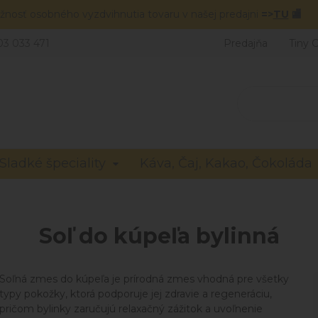
žnosť osobného vyzdvihnutia tovaru v našej predajni
=>
TU
🏬
03 033 471
Predajňa
Tiny 
Sladké špeciality
Káva, Čaj, Kakao, Čokoláda
Soľ do kúpeľa bylinná
Soľná zmes do kúpeľa je prírodná zmes vhodná pre všetky
typy pokožky, ktorá podporuje jej zdravie a regeneráciu,
pričom bylinky zaručujú relaxačný zážitok a uvoľnenie