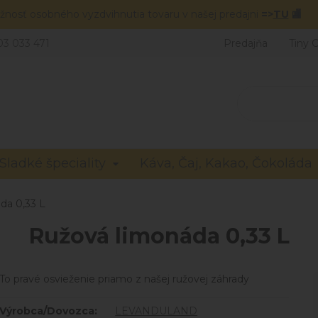
žnosť osobného vyzdvihnutia tovaru v našej predajni
=>
TU
🏬
03 033 471
Predajňa
Tiny 
Sladké špeciality
Káva, Čaj, Kakao, Čokoláda
da 0,33 L
Ružová limonáda 0,33 L
To pravé osvieženie priamo z našej ružovej záhrady
Výrobca/Dovozca:
LEVANDULAND