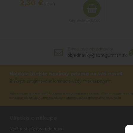
2,30 €
s DPH
Obj. čislo:
LEVA07
E-mailové objednávky
objednavky@somgurman.sk
Najdôležitejšie novinky priamo na váš email
Získajte zaujímavé informácie vždy medzi prvými
Vaše osobné údaje (email) budeme spracovávať len za týmto účelom v súlade s pla
emailom alebo kliknutím na odkaz z ktoréhokoľvek informačného emailu.
Všetko o nákupe
Možnosti platby a doprava