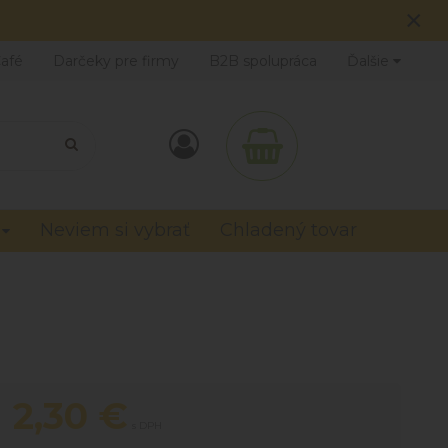
×
Café
Darčeky pre firmy
B2B spolupráca
Ďalšie
Neviem si vybrať
Chladený tovar
2,30
€
s DPH