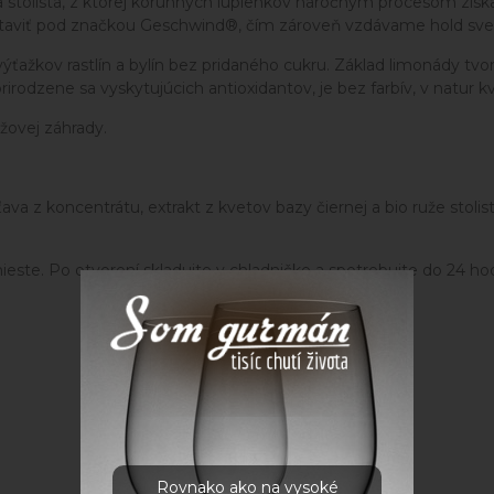
ža stolistá, z ktorej korunných lupienkov náročným procesom zí
staviť pod značkou Geschwind®, čím zároveň vzdávame hold sve
ťažkov rastlín a bylín bez pridaného cukru. Základ limonády tvori
rodzene sa vyskytujúcich antioxidantov, je bez farbív, v natur kv
žovej záhrady.
z koncentrátu, extrakt z kvetov bazy čiernej a bio ruže stolistej 1
te. Po otvorení skladujte v chladničke a spotrebujte do 24 hod
Rovnako ako na vysoké