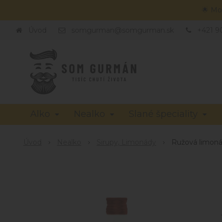
🌟 Mo
Úvod
somgurman@somgurman.sk
+421 9
Alko
Nealko
Slané špeciality
Úvod
Nealko
Sirupy, Limonády
Ružová limoná