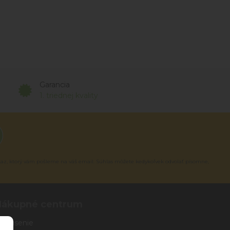
Garancia
1. triednej kvality
kaz, ktorý vám pošleme na váš email. Súhlas môžete kedykoľvek odvolať písomne,
Nákupné centrum
rihlásenie