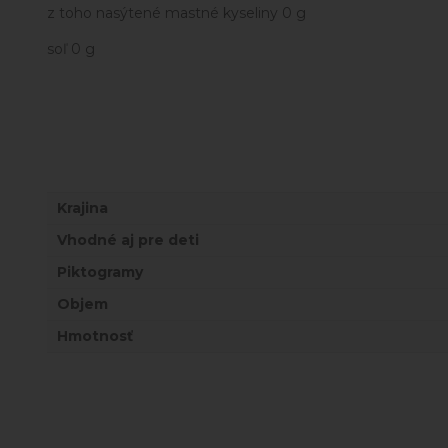
z toho nasýtené mastné kyseliny 0 g
soľ 0 g
Krajina
Vhodné aj pre deti
Piktogramy
Objem
Hmotnosť