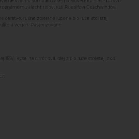
skavame vzácnu komoditu akej na Slovensku niet - ružovú
toznámemu šľachtiteľovi ruží Rudolfovi Geschwindovi.
a čerstvé, ručne zbierané lupene bio ruže stolistej
alite a vegan. Pasterizované.
5%), kyselina citrónová, olej z bio ruže stolistej, oxid
ín.