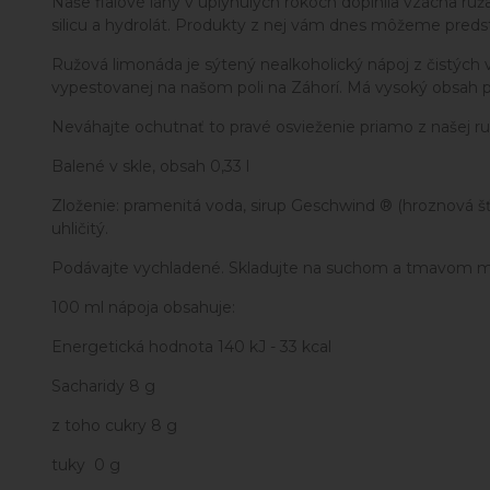
Naše fialové lány v uplynulých rokoch doplnila vzácna ru
silicu a hydrolát. Produkty z nej vám dnes môžeme pred
Ružová limonáda je sýtený nealkoholický nápoj z čistých vý
vypestovanej na našom poli na Záhorí. Má vysoký obsah pri
Neváhajte ochutnať to pravé osvieženie priamo z našej ru
Balené v skle, obsah 0,33 l
Zloženie: pramenitá voda, sirup Geschwind ® (hroznová šťava 
uhličitý.
Podávajte vychladené. Skladujte na suchom a tmavom mies
100 ml nápoja obsahuje:
Energetická hodnota 140 kJ - 33 kcal
Sacharidy 8 g
z toho cukry 8 g
tuky 0 g