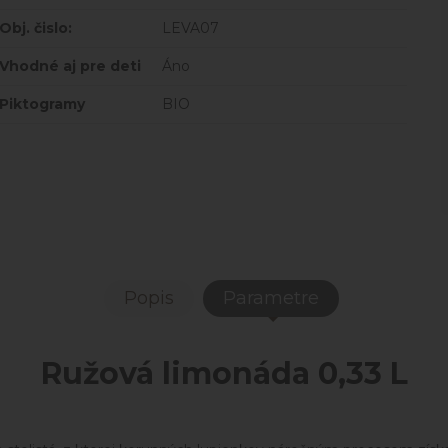
Obj. čislo:
LEVA07
Vhodné aj pre deti
Áno
Piktogramy
BIO
Popis
Parametre
Ružová limonáda 0,33 L