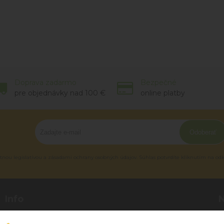
Doprava zadarmo
Bezpečné
pre objednávky nad 100 €
online platby
Odoberať
tnou legislatívou a zásadami ochrany osobných údajov. Súhlas potvrdíte kliknutím na od
Info
Blog
P