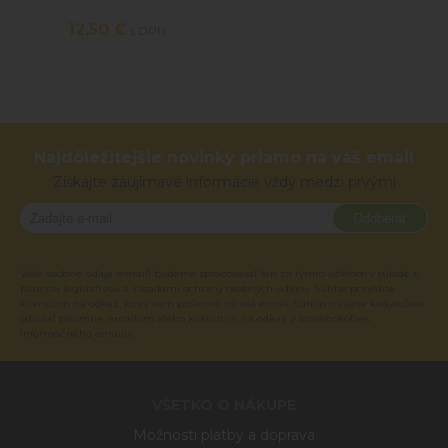
12,50 €
s DPH
Najdôležitejšie novinky priamo na váš email
Získajte zaujímavé informácie vždy medzi prvými
Odoberať
Vaše osobné údaje (email) budeme spracovávať len za týmto účelom v súlade s
platnou legislatívou a zásadami ochrany osobných údajov. Súhlas potvrdíte
kliknutím na odkaz, ktorý vám pošleme na váš email. Súhlas môžete kedykoľvek
odvolať písomne, emailom alebo kliknutím na odkaz z ktoréhokoľvek
informačného emailu.
VŠETKO O NÁKUPE
Možnosti platby a doprava