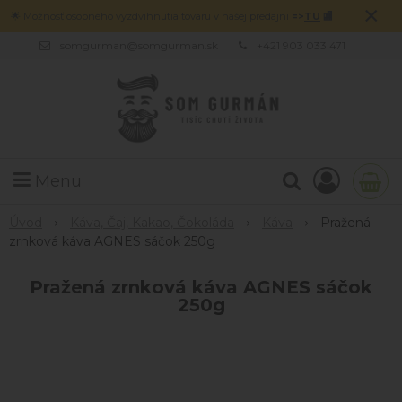
×
🌟 Možnosť osobného vyzdvihnutia tovaru v našej predajni
=>
TU
🏬
somgurman@somgurman.sk
+421 903 033 471
Menu
Úvod
Káva, Čaj, Kakao, Čokoláda
Káva
Pražená
zrnková káva AGNES sáčok 250g
Pražená zrnková káva AGNES sáčok
250g