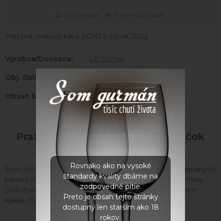
Strážny pes
Porovnať produkt
Pražená zrnková káva AGNES sáčok 250g
Výrobca/Dovozca:
LB Coffee
Obj. čislo:
LBCOF007
Obsah balenia:
250 g
Pražená zrnková káva AGNES sáčok
250g
Rovnako ako na vysoké
Som čistá ako ľalia - vznikla som zmiešaním ručne zbieraných
štandardy kvality dbáme na
kávových zŕn z Brazílie, Nikaraguy, Kolumbie a Guatemaly.
zodpovedné pitie.
Dokonalá chuť espressa s nízkou kyslosťou a nádychom
Preto je obsah tejto stránky
kakaa. 100% Arabica.
dostupný len starším ako 18
rokov.