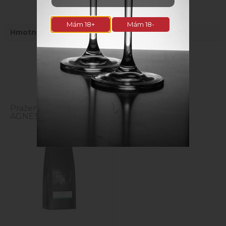
Parametre
Mám 18+
Mám 18-
Hmotnosť
0,3 kg
Naposledy navštívené
Pražená zrnková káva
AGNES sáčok 250g