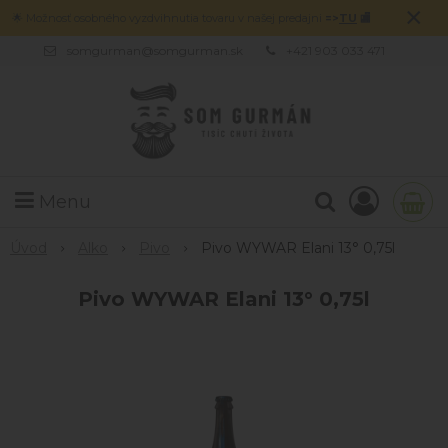
×
🌟 Možnosť osobného vyzdvihnutia tovaru v našej predajni
=>
TU
🏬
somgurman@somgurman.sk
+421 903 033 471
Menu
Úvod
Alko
Pivo
Pivo WYWAR Elani 13° 0,75l
Pivo WYWAR Elani 13° 0,75l