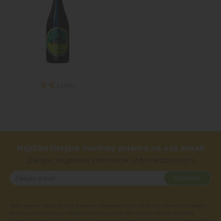
6 €
s DPH
Najdôležitejšie novinky priamo na váš email
Získajte zaujímavé informácie vždy medzi prvými
Odoberať
Vaše osobné údaje (email) budeme spracovávať len za týmto účelom v súlade s
platnou legislatívou a zásadami ochrany osobných údajov. Súhlas potvrdíte
kliknutím na odkaz, ktorý vám pošleme na váš email. Súhlas môžete kedykoľvek