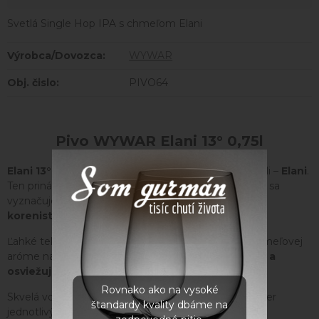
Svetlá Single Hop IPA s chmeľom Elani
Výrobca/Dovozca:
WYWAR
Obj. čislo:
PIVO64
Pivo WYWAR Elani 13° 0,75l
Elani
13°
je
svetlá IPA,
postavená na jedinom chmeli –
Elani
.
Ten prináša čistý pohľad na jeho chuťový profil, ktorý sa
vyznačuje
sviežimi citrusovými tónmi, jemnou
korenistosťou
a dotykmi
tropického ovocia.
Ľahké telo a stredná horkosť umožňujú vyniknúť chmeľovej
aróme naplno, vďaka čomu je pivo
výborne piteľné a
osviežujúce.
Rovnako ako na vysoké
Skvelá voľba pre všetkých, ktorí radi objavujú charakter
štandardy kvality dbáme na
jednotlivých chmeľov v plnej sile.