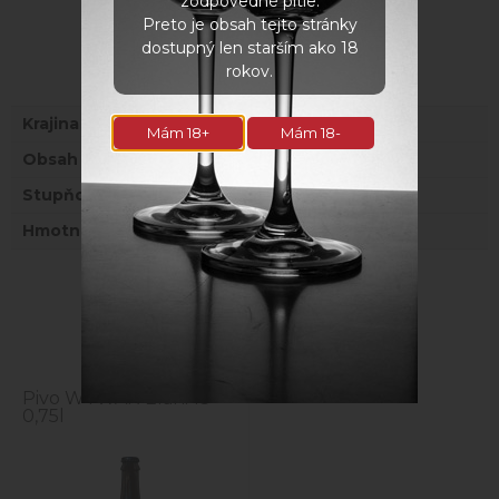
zodpovedné pitie.
Preto je obsah tejto stránky
dostupný len starším ako 18
Parametre
rokov.
Krajina
Slovensko
Mám 18+
Mám 18-
Obsah alkoholu
5,5%
Stupňovitosť
13%
Hmotnosť
1,5 kg
Naposledy navštívené
Pivo WYWAR Elani 13°
0,75l