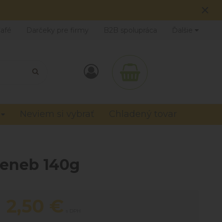
×
Café
Darčeky pre firmy
B2B spolupráca
Ďalšie
Neviem si vybrať
Chladený tovar
Seneb 140g
2,50
€
s DPH