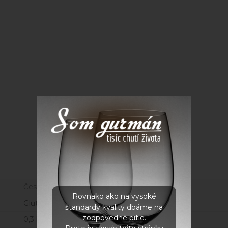
Parametre
Česká republika
Rovnako ako na vysoké
Gluten free, Vegan
štandardy kvality dbáme na
zodpovedné pitie.
0,3 kg