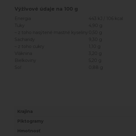
Výživové údaje na 100 g
Energia
443 kJ / 106 kcal
Tuky
4,90 g
– z toho nasýtené mastné kyseliny
0,50 g
Sacharidy
9,30 g
– z toho cukry
1,10 g
Vláknina
3,20 g
Bielkoviny
5,20 g
Soľ
0,88 g
Krajina
Piktogramy
Hmotnosť