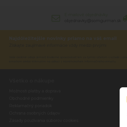
E-mailové objednávky
objednavky@somgurman.sk
Najdôležitejšie novinky priamo na váš email
Získajte zaujímavé informácie vždy medzi prvými
Vaše osobné údaje (email) budeme spracovávať len za týmto účelom v súlade s pla
emailom alebo kliknutím na odkaz z ktoréhokoľvek informačného emailu.
Všetko o nákupe
Možnosti platby a doprava
Obchodné podmienky
Reklamačný poriadok
Ochrana osobných údajov
Zásady používania súborov cookies