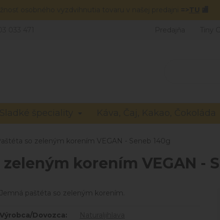
žnosť osobného vyzdvihnutia tovaru v našej predajni
=>
TU
🏬
03 033 471
Predajňa
Tiny 
Sladké špeciality
Káva, Čaj, Kakao, Čokoláda
aštéta so zeleným korením VEGAN - Seneb 140g
o zeleným korením VEGAN - 
Jemná paštéta so zeleným korením.
Výrobca/Dovozca:
Naturaljihlava