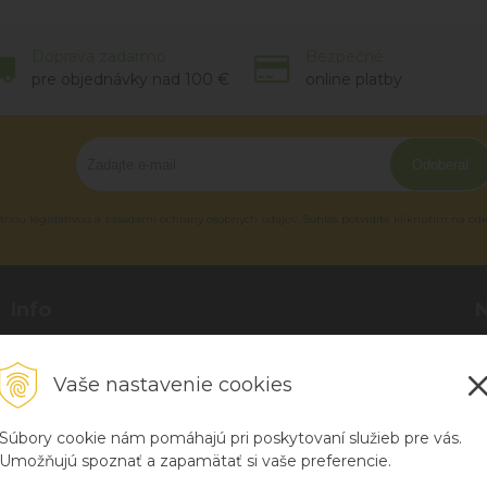
Doprava zadarmo
Bezpečné
pre objednávky nad 100 €
online platby
Odoberať
tnou legislatívou a zásadami ochrany osobných údajov. Súhlas potvrdíte kliknutím na od
Info
Blog
P
O nás
R
Vaše nastavenie cookies
Kontakt
H
Súbory cookie nám pomáhajú pri poskytovaní služieb pre vás.
Umožňujú spoznať a zapamätať si vaše preferencie.