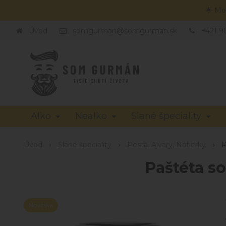
🌟 Mo
Úvod
somgurman@somgurman.sk
+421 9
Alko
Nealko
Slané špeciality
Úvod
Slané špeciality
Pestá, Ajvary, Nátierky
P
Paštéta s
Novinka