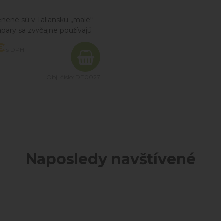
enené sú v Taliansku „malé“
apary sa zvyčajne používajú
enie jedál, hodia sa k väčšine
€
s DPH
äsa, rýb a cestovín.
Obj. čislo:
DE0027
Naposledy navštívené