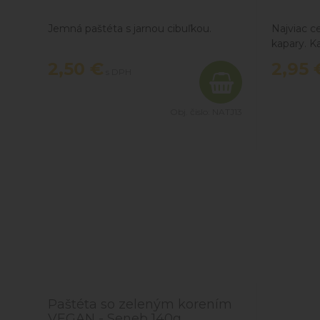
Jemná paštéta s jarnou cibuľkou.
Najviac c
kapary. K
na dochut
2,50
€
2,95
s DPH
jedál, z m
Obj. čislo:
NATJ13
Paštéta so zeleným korením
VEGAN - Seneb 140g