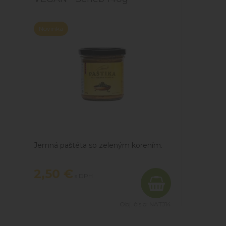
Novinka
Jemná paštéta so zeleným korením.
2,50 €
s DPH
Obj. čislo:
NATJ14