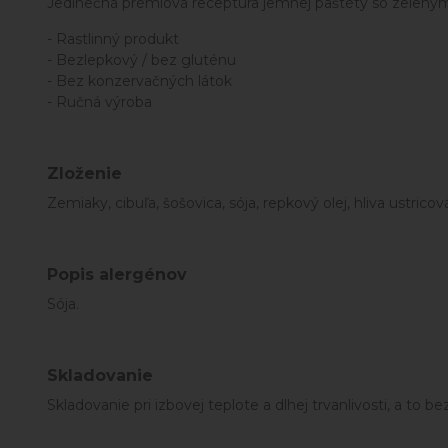
Jedinečná prémiová receptúra jemnej paštéty so zelený
- Rastlinný produkt
- Bezlepkový / bez gluténu
- Bez konzervačných látok
- Ručná výroba
Zloženie
Zemiaky, cibuľa, šošovica, sója, repkový olej, hliva ustricov
Popis alergénov
Sója.
Skladovanie
Skladovanie pri izbovej teplote a dlhej trvanlivosti, a to b