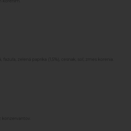
m korením.
á, fazuľa, zelená paprika (1,5%), cesnak, soľ, zmes korenia.
ez konzervantov.