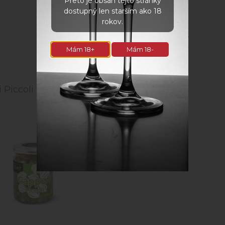
Preto je obsah tejto stránky
dostupný len starším ako 18
rokov.
Súvisiace produkty
Mám 18+
Mám 18-
 Piccoli 95g