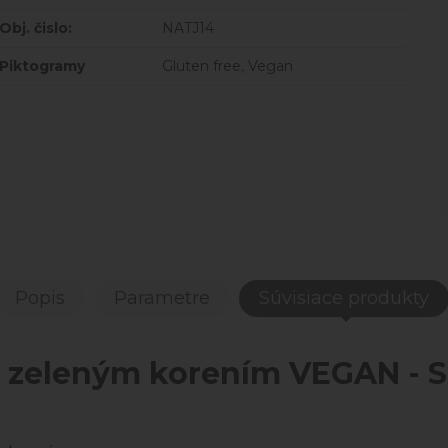
Obj. čislo:
NATJ14
Piktogramy
Gluten free, Vegan
Popis
Parametre
Súvisiace produkty
o zeleným korením VEGAN - 