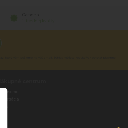
Garancia
1. triednej kvality
kaz, ktorý vám pošleme na váš email. Súhlas môžete kedykoľvek odvolať písomne,
Nákupné centrum
rihlásenie
egistrácia
eslo