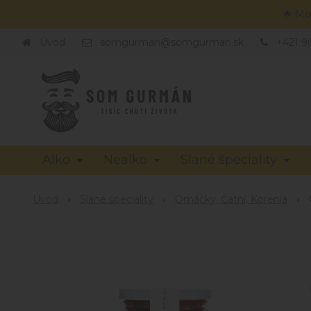
🌟 Mo
Úvod
somgurman@somgurman.sk
+421 9
Alko
Nealko
Slané špeciality
Úvod
Slané špeciality
Omáčky, Čatní, Korenia