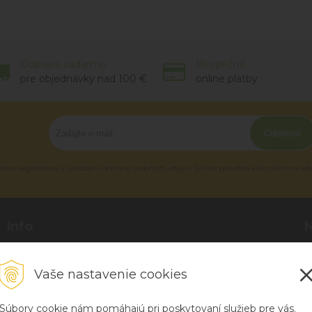
Doprava zadarmo
Bezpečné
pre objednávky nad 100 €
online platby
Odoberať
tnou legislatívou a zásadami ochrany osobných údajov. Súhlas potvrdíte kliknutím na od
Info
Blog
P
O nás
R
Vaše nastavenie cookies
Kontakt
H
Súbory cookie nám pomáhajú pri poskytovaní služieb pre vás.