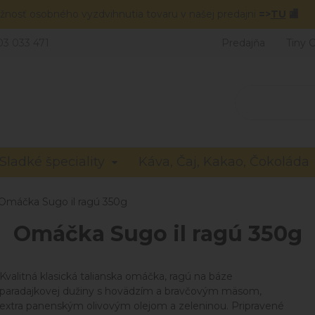
žnosť osobného vyzdvihnutia tovaru v našej predajni
=>
TU
🏬
03 033 471
Predajňa
Tiny 
Sladké špeciality
Káva, Čaj, Kakao, Čokoláda
Omáčka Sugo il ragú 350g
Omáčka Sugo il ragú 350g
Kvalitná klasická talianska omáčka, ragú na báze
paradajkovej dužiny s hovädzím a bravčovým mäsom,
extra panenským olivovým olejom a zeleninou. Pripravené