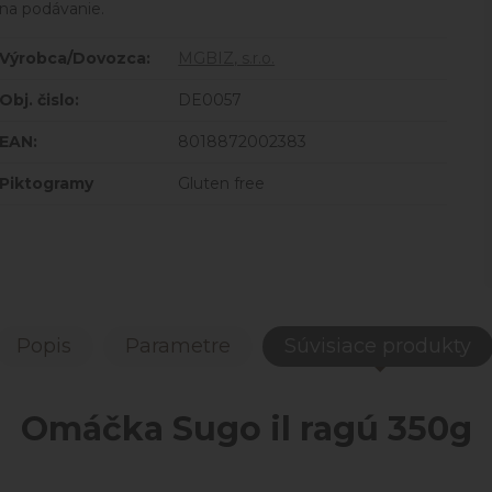
na podávanie.
Výrobca/Dovozca:
MGBIZ, s.r.o.
Obj. čislo:
DE0057
EAN:
8018872002383
Piktogramy
Gluten free
Popis
Parametre
Súvisiace produkty
Omáčka Sugo il ragú 350g