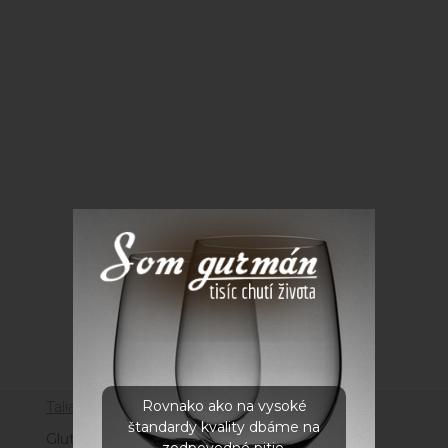
Parametre
Rovnako ako na vysoké
Taliansko
štandardy kvality dbáme na
Gluten free
zodpovedné pitie.