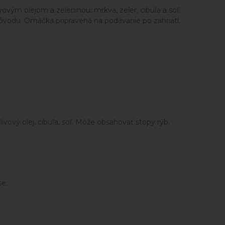
ým olejom a zeleninou: mrkva, zeler, cibuľa a soľ.
 pôvodu. Omáčka pripravená na podávanie po zahriatí.
vový olej, cibuľa, soľ. Môže obsahovať stopy rýb.
se.