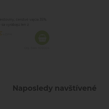
estoviny, čerstvé vajcia 35%.
e sa vyrábajú len z
nych ingrediencií a vďaka ich
€
s DPH
 štruktúre dokonale zachytia
lné omáčky a obnovujú
utnávania všetku intenzívnu
Obj. čislo:
IGS004
.
Naposledy navštívené