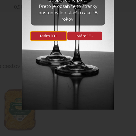
Preto je obsah tejto stránky
0,5 kg
dostupný len starším ako 18
rokov.
Súvisiace produkty
Mám 18+
Mám 18-
 cestoviny Tagliatelle