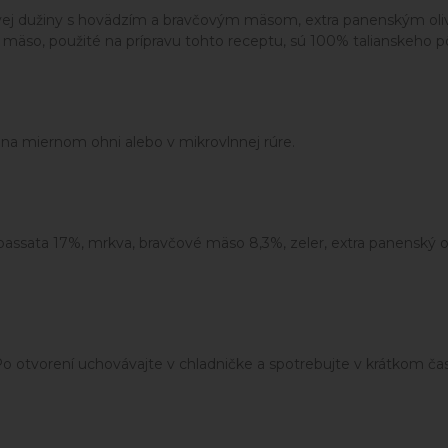
vej dužiny s hovädzím a bravčovým mäsom, extra panenským olivov
 a mäso, použité na prípravu tohto receptu, sú 100% talianskeho
y na miernom ohni alebo v mikrovlnnej rúre.
ssata 17%, mrkva, bravčové mäso 8,3%, zeler, extra panenský oli
 otvorení uchovávajte v chladničke a spotrebujte v krátkom ča