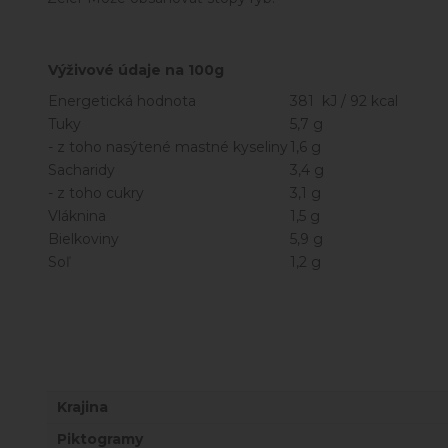
Výživové údaje na 100g
Energetická hodnota
381 kJ / 92 kcal
Tuky
5,7 g
- z toho nasýtené mastné kyseliny
1,6 g
Sacharidy
3,4 g
- z toho cukry
3,1 g
Vláknina
1,5 g
Bielkoviny
5,9 g
Soľ
1,2 g
Krajina
Piktogramy