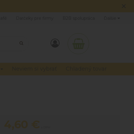
×
Café
Darčeky pre firmy
B2B spolupráca
Ďalšie
Neviem si vybrať
Chladený tovar
4,60
€
s DPH