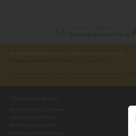
E-mailové objednávky
objednavky@somgurman.sk
Najdôležitejšie novinky priamo na váš email
Získajte zaujímavé informácie vždy medzi prvými
Vaše osobné údaje (email) budeme spracovávať len za týmto účelom v súlade s pla
emailom alebo kliknutím na odkaz z ktoréhokoľvek informačného emailu.
Všetko o nákupe
Možnosti platby a doprava
Obchodné podmienky
Reklamačný poriadok
Ochrana osobných údajov