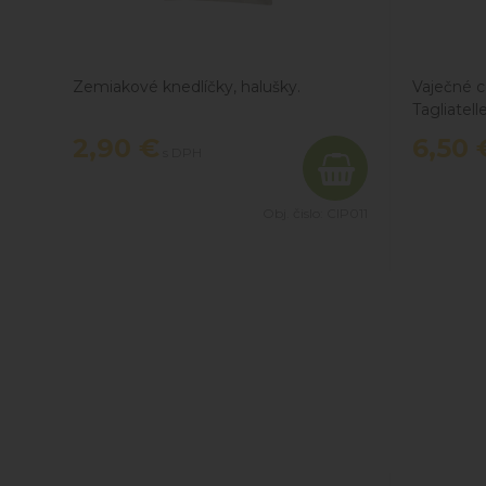
Zemiakové knedlíčky, halušky.
Vaječné c
Tagliatell
prvotried
2,90
€
6,50
s DPH
pórovitej
husté a p
počas och
Obj. čislo:
CIP011
chuť jedla