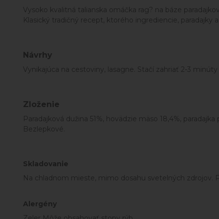
Vysoko kvalitná talianska omáčka rag? na báze paradajko
Klasický tradičný recept, ktorého ingrediencie, paradajky
Návrhy
Vynikajúca na cestoviny, lasagne. Stačí zahriať 2-3 minút
Zloženie
Paradajková dužina 51%, hovädzie mäso 18,4%, paradajka pa
Bezlepkové.
Skladovanie
Na chladnom mieste, mimo dosahu svetelných zdrojov. Po
Alergény
Zeler Môže obsahovať stopy rýb.