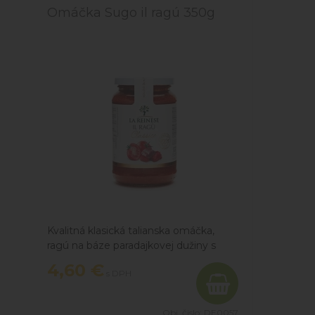
Omáčka Sugo il ragú 350g
Kvalitná klasická talianska omáčka,
ragú na báze paradajkovej dužiny s
hovädzím a bravčovým mäsom, extra
4,60 €
s DPH
panenským olivovým olejom a
zeleninou. Pripravené na podávanie.
Obj. čislo:
DE0057