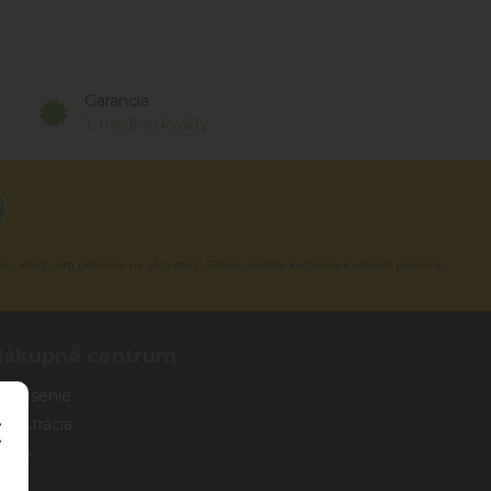
Garancia
1. triednej kvality
kaz, ktorý vám pošleme na váš email. Súhlas môžete kedykoľvek odvolať písomne,
Nákupné centrum
rihlásenie
egistrácia
eslo