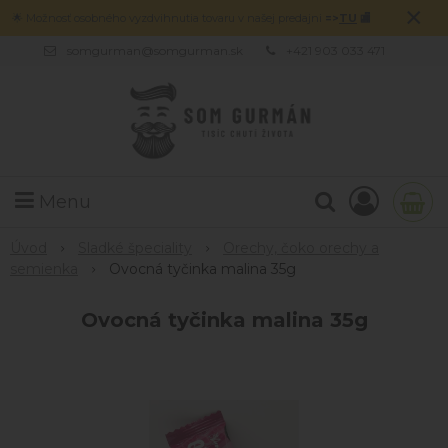
×
🌟 Možnosť osobného vyzdvihnutia tovaru v našej predajni
=>
TU
🏬
somgurman@somgurman.sk
+421 903 033 471
Menu
Úvod
Sladké špeciality
Orechy, čoko orechy a
semienka
Ovocná tyčinka malina 35g
Ovocná tyčinka malina 35g