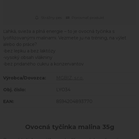
Strážny pes
Porovnať produkt
Ľahká, svieža a plná energie – to je ovocná tyčinka s
lyofilizovanými malinami. Vezmete ju na tréning, na výlet
alebo do práce?
-bez lepku a bez laktózy
-vysoký obsah vlákniny
-bez pridaného cukru a konzervantov
Výrobca/Dovozca:
MGBIZ, s.r.o.
Obj. čislo:
LYO34
EAN:
8594204893770
Ovocná tyčinka malina 35g