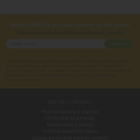
Najdôležitejšie novinky priamo na váš email
Získajte zaujímavé informácie vždy medzi prvými
Odoberať
Vaše osobné údaje (email) budeme spracovávať len za týmto účelom v súlade s
platnou legislatívou a zásadami ochrany osobných údajov. Súhlas potvrdíte
kliknutím na odkaz, ktorý vám pošleme na váš email. Súhlas môžete kedykoľvek
odvolať písomne, emailom alebo kliknutím na odkaz z ktoréhokoľvek
informačného emailu.
VŠETKO O NÁKUPE
Možnosti platby a doprava
Obchodné podmienky
Reklamačný poriadok
Ochrana osobných údajov
Zásady používania súborov cookies