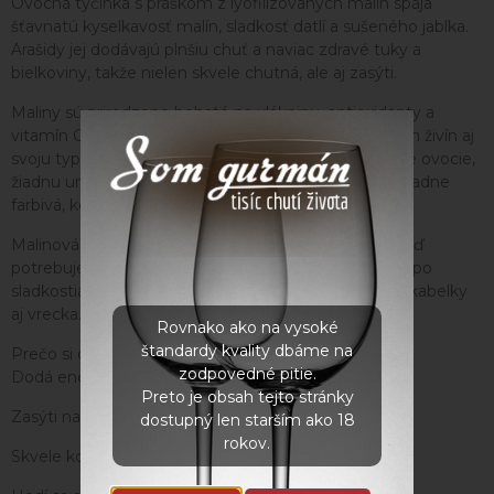
Ovocná tyčinka s práškom z lyofilizovaných malín spája
šťavnatú kyselkavosť malín, sladkosť datlí a sušeného jablka.
Arašidy jej dodávajú plnšiu chuť a naviac zdravé tuky a
bielkoviny, takže nielen skvele chutná, ale aj zasýti.
Maliny sú prirodzene bohaté na vlákninu, antioxidanty a
vitamín C – vďaka lyofilizácii si zachovávajú maximum živín aj
svoju typickú vôňu. V každom súste cítite naozajstné ovocie,
žiadnu umelú príchuť. Zloženie je 100 % prírodné – žiadne
farbivá, konzervanty ani éčka.
Malinová tyčinka je ideálna desiata alebo olovrant, keď
potrebujete dodať telu energiu, ale nechcete siahať po
sladkostiach. Navyše sa zmestí do každého batohu, kabelky
aj vrecka.
Rovnako ako na vysoké
štandardy kvality dbáme na
Prečo si dať na desiatu ovocnú tyčinku?
zodpovedné pitie.
Dodá energiu prirodzene, bez pridaného cukru.
Preto je obsah tejto stránky
Zasýti na dlhší čas vďaka vysokému obsahu vlákniny.
dostupný len starším ako 18
rokov.
Skvele kombinuje sladkú a sviežu malinovú chuť.