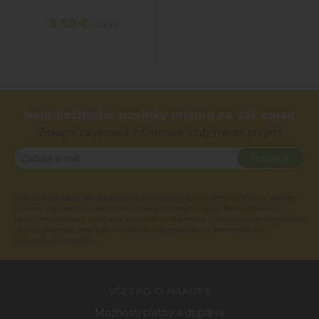
6,90 €
s DPH
Najdôležitejšie novinky priamo na váš email
Získajte zaujímavé informácie vždy medzi prvými
Odoberať
Vaše osobné údaje (email) budeme spracovávať len za týmto účelom v súlade s
platnou legislatívou a zásadami ochrany osobných údajov. Súhlas potvrdíte
kliknutím na odkaz, ktorý vám pošleme na váš email. Súhlas môžete kedykoľvek
odvolať písomne, emailom alebo kliknutím na odkaz z ktoréhokoľvek
informačného emailu.
VŠETKO O NÁKUPE
Možnosti platby a doprava