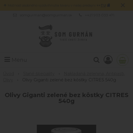
×
🌟 Možnosť osobného vyzdvihnutia tovaru v našej predajni
=>
TU
🏬
somgurman@somgurman.sk
+421 903 033 471
Menu
Úvod
Slané špeciality
Nakladaná zelenina, Antipasti,
Olivy
Olivy Giganti zelené bez kôstky CITRES 540g
Olivy Giganti zelené bez kôstky CITRES
540g