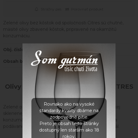
Strážny pes
Porovnať produkt
Zelené olivy bez kôstok od spoločnosti Citres sú chutné,
mäsité olivy zbavené kôstok, pripravené na okamžitú
konzumáciu.
Obj. čislo:
ID184
Obsah balenia:
540 g
Olivy Giganti zelené bez kôstky CITRES
540g
Rovnako ako na vysoké
Zelené olivy bez kôstok od spoločnosti Citres vo veľkej
štandardy kvality dbáme na
sklenenej fľaši sú praktické, okamžite pripravené na
zodpovedné pitie.
konzumáciu, keďže neobsahujú kôstky. Sú ideálne na
Preto je obsah tejto stránky
podávanie k aperitívim a ako súčasť rôznych predjedál.
dostupný len starším ako 18
rokov.