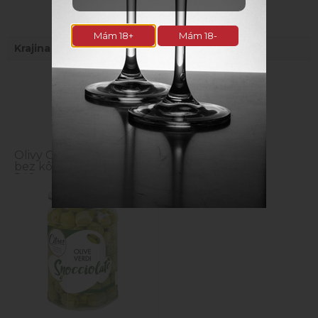
Parametre
Mám 18+
Mám 18-
Krajina
Taliansko
Naposledy navštívené
Olivy Giganti zelené
bez kôstky CITRES
540g