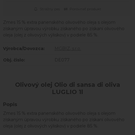
Strážny pes
Porovnať produkt
Zmes 15 % extra panenského olivového oleja s olejom
získaným úpravou výrobku získaného po získaní olivového
oleja (olej z olivových výliskov) v podiele 85 %.
Výrobca/Dovozca:
MGBIZ, s.r.o.
Obj. čislo:
DE077
Olivový olej Olio di sansa di oliva
LUGLIO 1l
Popis
Zmes 15 % extra panenského olivového oleja s olejom
získaným úpravou výrobku získaného po získaní olivového
oleja (olej z olivových výliskov) v podiele 85 %.