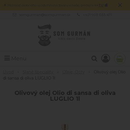
×
🌟 Možnosť osobného vyzdvihnutia tovaru v našej predajni
=>
TU
🏬
somgurman@somgurman.sk
+421 903 033 471
Menu
Úvod
Slané špeciality
Oleje, Octy
Olivový olej Olio
di sansa di oliva LUGLIO 1l
Olivový olej Olio di sansa di oliva
LUGLIO 1l