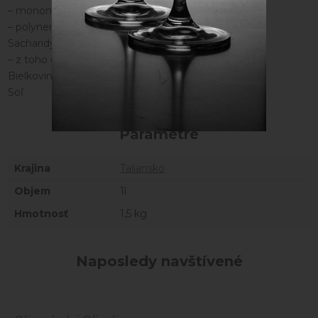
– mononenasýtených
73 g
– polynenasýtených
7 g
Sacharidy
0 g
– z toho cukry
0 g
Bielkoviny
0 g
Soľ
0 g
Parametre
Krajina
Taliansko
Objem
1l
Hmotnosť
1,5 kg
Naposledy navštívené