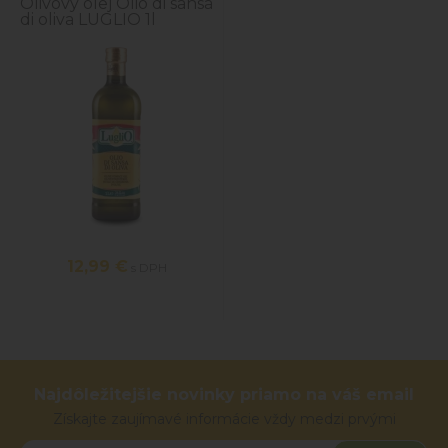
Olivový olej Olio di sansa
di oliva LUGLIO 1l
12,99 €
s DPH
Najdôležitejšie novinky priamo na váš email
Získajte zaujímavé informácie vždy medzi prvými