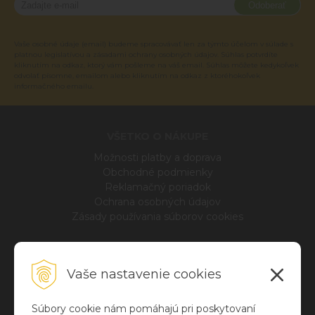
Odoberať
Vaše osobné údaje (email) budeme spracovávať len za týmto účelom v súlade s
platnou legislatívou a zásadami ochrany osobných údajov. Súhlas potvrdíte
kliknutím na odkaz, ktorý vám pošleme na váš email. Súhlas môžete kedykoľvek
odvolať písomne, emailom alebo kliknutím na odkaz z ktoréhokoľvek
informačného emailu.
VŠETKO O NÁKUPE
Možnosti platby a doprava
Obchodné podmienky
Reklamačný poriadok
Ochrana osobných údajov
Zásady používania súborov cookies
INFO
Vaše nastavenie cookies
Blog
O nás
Kontakt
Súbory cookie nám pomáhajú pri poskytovaní