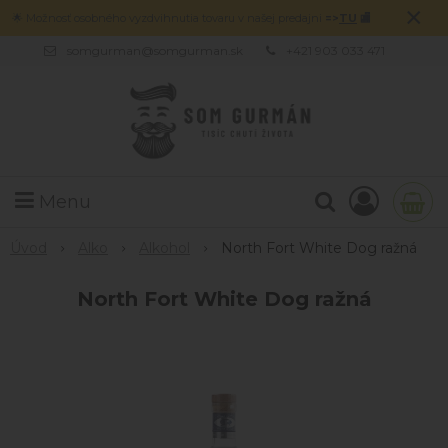
×
🌟 Možnosť osobného vyzdvihnutia tovaru v našej predajni
=>
TU
🏬
somgurman@somgurman.sk
+421 903 033 471
Menu
Úvod
Alko
Alkohol
North Fort White Dog ražná
North Fort White Dog ražná