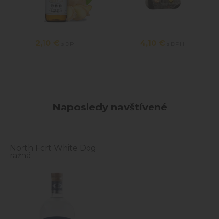
2,10
€
4,10
€
s DPH
s DPH
Naposledy navštívené
North Fort White Dog
ražná