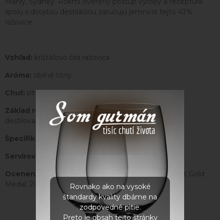
Manly, Sydney. Rokmi overený postup výroby a receptúra
spolu s dvojitou destiláciou zaručujú jemnosť tejto 43%
ražovice.
Vzhľad:
krištáľovo číra ražovica
Aróma:
obilné tóny
Chuť:
plná a bohatá chuť sladového jačmeňa
Základ receptúry:
obilie, sladový jačmeň, dvakrát
destilovaná ražovica
Špecifiká:
vyrobené v remeselnom liehovare
Servírovanie:
samostatne alebo s ľadom
Oceneniie:
Champion Trophy: 2018 - Alternate Spirit Gold
Medal: 2018 ADSA (AUS)
Rovnako ako na vysoké
štandardy kvality dbáme na
zodpovedné pitie.
Preto je obsah tejto stránky