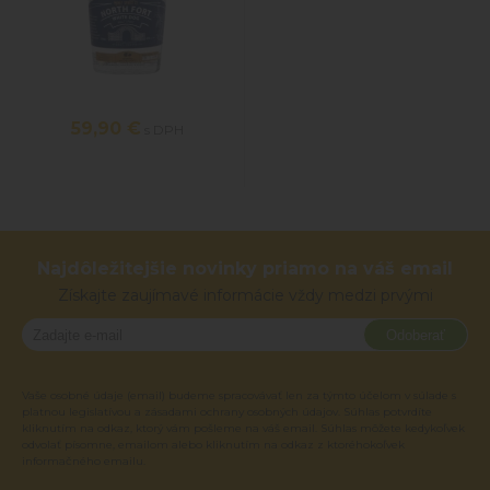
59,90 €
s DPH
Najdôležitejšie novinky priamo na váš email
Získajte zaujímavé informácie vždy medzi prvými
Odoberať
Vaše osobné údaje (email) budeme spracovávať len za týmto účelom v súlade s
platnou legislatívou a zásadami ochrany osobných údajov. Súhlas potvrdíte
kliknutím na odkaz, ktorý vám pošleme na váš email. Súhlas môžete kedykoľvek
odvolať písomne, emailom alebo kliknutím na odkaz z ktoréhokoľvek
informačného emailu.