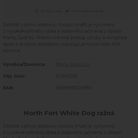
Strážny pes
Porovnať produkt
Destilát s plnou sladovou chuťou (malt) je vytvorený
z vysokokvalitného obilia a sladového jačmeňa z oblasti
Manly, Sydney. Rokmi overený postup výroby a receptúra
spolu s dvojitou destiláciou zaručujú jemnosť tejto 43%
ražovice.
Výrobca/Dovozca:
Manly Spirits Co
Obj. čislo:
SDMS005
EAN:
9369998003983
North Fort White Dog ražná
Destilát s plnou sladovou chuťou (malt) je vytvorený
z vysokokvalitného obilia a sladového jačmeňa z oblasti