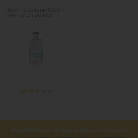
Nochino Botanic 500ml
-Non-alco aperitive
22,90 €
s DPH
Najdôležitejšie novinky priamo na váš email