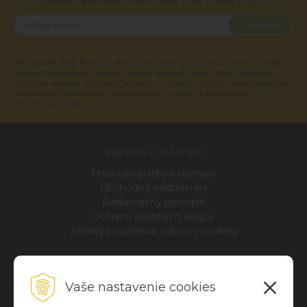
Získajte zaujímavé informácie vždy medzi prvými
Odoberať
Vaše osobné údaje (email) budeme spracovávať len za týmto účelom v súlade s
platnou legislatívou a zásadami ochrany osobných údajov. Súhlas potvrdíte
kliknutím na odkaz, ktorý vám pošleme na váš email. Súhlas môžete kedykoľvek
odvolať písomne, emailom alebo kliknutím na odkaz z ktoréhokoľvek
informačného emailu.
VŠETKO O NÁKUPE
Možnosti platby a doprava
Obchodné podmienky
Reklamačný poriadok
Ochrana osobných údajov
Zásady používania súborov cookies
INFO
Vaše nastavenie cookies
Blog
O nás