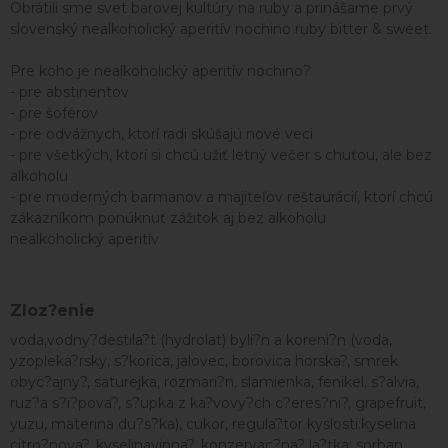
Obrátili sme svet barovej kultúry na ruby a prinášame prvý
slovenský nealkoholický aperitív nochino ruby bitter & sweet.
Pre koho je nealkoholický aperitív nochino?
- pre abstinentov
- pre šoférov
- pre odvážnych, ktorí radi skúšajú nové veci
- pre všetkých, ktorí si chcú užiť letný večer s chuťou, ale bez
alkoholu
- pre moderných barmanov a majiteľov reštaurácií, ktorí chcú
zákazníkom ponúknuť zážitok aj bez alkoholu
nealkoholický aperitív
Zloz?enie
voda,vodny?destila?t (hydrolat) byli?n a koreni?n (voda,
yzopleka?rsky, s?korica, jalovec, borovica horska?, smrek
obyc?ajny?, saturejka, rozmari?n, slamienka, fenikel, s?alvia,
ruz?a s?i?pova?, s?upka z ka?vovy?ch c?eres?ni?, grapefruit,
yuzu, materina du?s?ka), cukor, regula?tor kyslosti:kyselina
citro?nova?, kyselinavinna?, konzervac?na? la?tka: sorban