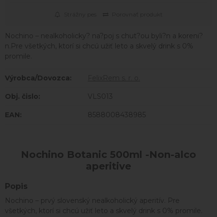
Strážny pes
Porovnať produkt
Nochino – nealkoholicky? na?poj s chut?ou byli?n a koreni?
n.Pre všetkých, ktorí si chcú užiť leto a skvelý drink s 0%
promile.
Výrobca/Dovozca:
FelixRem s. r. o.
Obj. čislo:
VLS013
EAN:
8588008438985
Nochino Botanic 500ml -Non-alco
aperitive
Popis
Nochino – prvý slovenský nealkoholický aperitív. Pre
všetkých, ktorí si chcú užiť leto a skvelý drink s 0% promile.