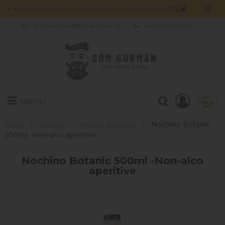
×
🌟 Možnosť osobného vyzdvihnutia tovaru v našej predajni
=>
TU
🏬
somgurman@somgurman.sk
+421 903 033 471
Menu
Úvod
Nealko
Nealko destiláty
Nochino Botanic
500ml -Non-alco aperitive
Nochino Botanic 500ml -Non-alco
aperitive