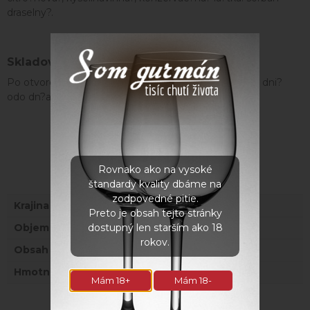
draselny?.
Skladovanie
Po otvoreni? uchovat? v chlade. spotrebovat? do 60 dni?
odo dn?a otvorenia. kal nie je za?vadou.
Rovnako ako na vysoké
Parametre
štandardy kvality dbáme na
zodpovedné pitie.
Krajina
Slovensko
Preto je obsah tejto stránky
dostupný len starším ako 18
Objem
0,5l
rokov.
Obsah alkoholu
0%
Hmotnosť
1,5 kg
Mám 18+
Mám 18-