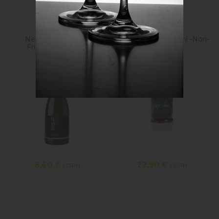
Súvisiace produkty
Nealkoholické víno
Nochino Ruby 500ml -Non-
Frizzante VIANTE
alco aperitive
8,60
€
22,90
€
s DPH
s DPH