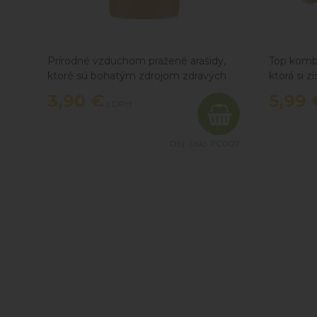
Prírodné vzduchom pražené arašidy,
Top kombi
ktoré sú bohatým zdrojom zdravých
ktorá si z
tukov, komplexných sacharidov a
3,90
€
5,99
s DPH
bielkovín. Ich lahodná chuť ti pomôže
doplniť kvalitné živiny a tým, že sú
pražené horúcim vzduchom bez
Obj. čislo:
FC007
akýchkoľvek aditív a ochutenia, sú
vhodné nielen pre milovníkov orechov
len tak do hrste, ale aj do sladkých
alebo slaných jedál.