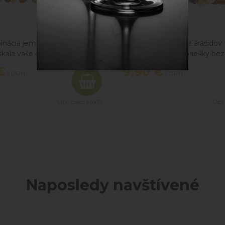
nácia jemného chilli a medu,
Nová receptúra bez arašidov.
ískala vaše chuťové poháriky
orechov. Milujete oriešky bez
prikrášľovania a čokolády? Pre
€
9,90
€
s DPH
s DPH
nie je žiadny oriešok - vylúsk
vás 6 tých najobľúbenejších!
tubuse nájdete jadrá mandlí, 
Obj. čislo:
Mix31
Obj.
pražených lieskových orechov
kešu orechov, jadrá para orec
pekanových orechov a jadrá 
orechov
Naposledy navštívené