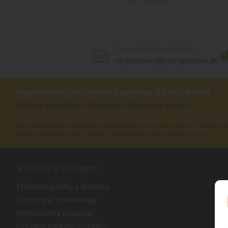
Obj. čislo:
Mix99
E-mailové objednávky
objednavky@somgurman.sk
Najdôležitejšie novinky priamo na váš email
Získajte zaujímavé informácie vždy medzi prvými
Vaše osobné údaje (email) budeme spracovávať len za týmto účelom v súlade s pla
emailom alebo kliknutím na odkaz z ktoréhokoľvek informačného emailu.
Všetko o nákupe
Možnosti platby a doprava
Obchodné podmienky
Reklamačný poriadok
Ochrana osobných údajov