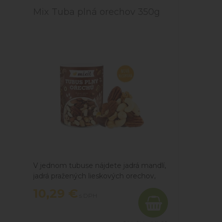
Mix Tuba plná orechov 350g
V jednom tubuse nájdete jadrá mandlí,
jadrá pražených lieskových orechov,
jadrá kešu orechov, jadrá para orechov,
10,29 €
s DPH
jadrá pekanových orechov a jadrá
vlašských orechov..