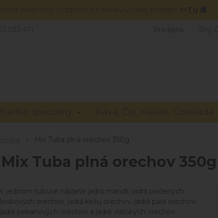
žnosť osobného vyzdvihnutia tovaru v našej predajni
=>
TU
🏬
03 033 471
Predajňa
Tiny 
Sladké špeciality
Káva, Čaj, Kakao, Čokoláda
mienka
Mix Tuba plná orechov 350g
Mix Tuba plná orechov 350g
V jednom tubuse nájdete jadrá mandlí, jadrá pražených
lieskových orechov, jadrá kešu orechov, jadrá para orechov,
jadrá pekanových orechov a jadrá vlašských orechov..