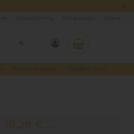
×
Café
Darčeky pre firmy
B2B spolupráca
Ďalšie
Neviem si vybrať
Chladený tovar
10,29
€
s DPH