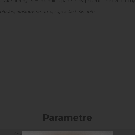
vlašské orechy 14 %, mandle lúpané 14 %, pražené lieskové orech
odov, arašidov, sezamu, sóje a časti škrupín.
Parametre
Česká republika