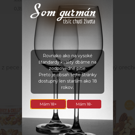
0,35 kg
Súvisiace produkty
Rovnako ako na vysoké
štandardy kvality dbáme na
 z pece med - chilli
Mixit tubus plný orech
zodpovedné pitie.
350g
Preto je obsah tejto stránky
dostupný len starším ako 18
rokov.
Mám 18+
Mám 18-