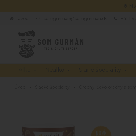
🌟 Mo
Úvod
somgurman@somgurman.sk
+421 9
Alko
Nealko
Slané špeciality
Úvod
Sladké špeciality
Orechy, čoko orechy a se