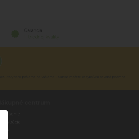
Garancia
1. triednej kvality
kaz, ktorý vám pošleme na váš email. Súhlas môžete kedykoľvek odvolať písomne,
Nákupné centrum
rihlásenie
egistrácia
eslo