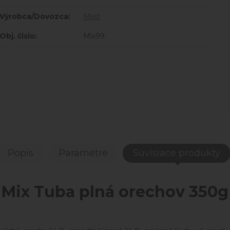
Výrobca/Dovozca:
Mixit
Obj. čislo:
Mix99
Popis
Parametre
Súvisiace produkty
Mix Tuba plná orechov 350g