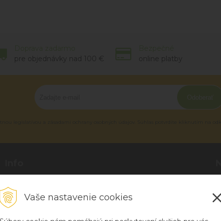
Doprava zadarmo
Bezpečné
pre objednávky nad 100 €
online platby
Odoberať
tnou legislatívou a zásadami ochrany osobných údajov. Súhlas potvrdíte kliknutím na od
Info
Blog
P
O nás
R
Vaše nastavenie cookies
Kontakt
H