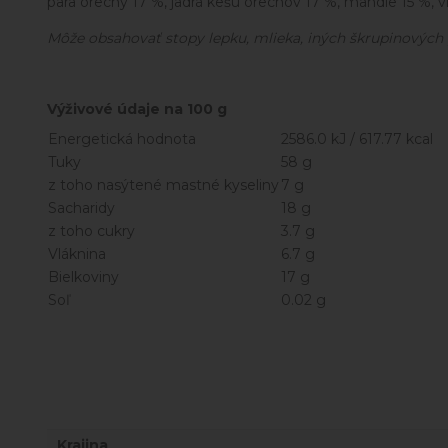
para orechy 17 %, jadrá kešu orechov 17 %, mandle 15 %, 
Môže obsahovať stopy lepku, mlieka, iných škrupinových pl
Výživové údaje na 100 g
Energetická hodnota
2586.0 kJ / 617.77 kcal
Tuky
58 g
z toho nasýtené mastné kyseliny
7 g
Sacharidy
18 g
z toho cukry
3.7 g
Vláknina
6.7 g
Bielkoviny
17 g
Soľ
0.02 g
Krajina