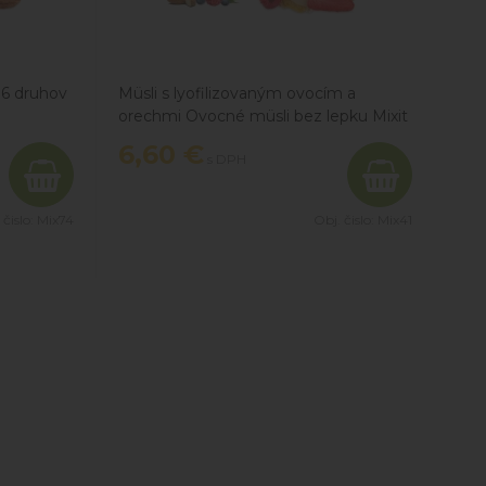
 6 druhov
Müsli s lyofilizovaným ovocím a
orechmi Ovocné müsli bez lepku Mixit
 Mixit to
predstavuje tubus plný kukuričných
6,60
€
s DPH
ali sme pre
chrumiek, kakaových vankúšikov,
 V jednom
lyofilizovaných ríbezlí, višní, malín,
jadrá
jahôd a nechýbajú ani chrumkavé
 čislo:
Mix74
Obj. čislo:
Mix41
, jadrá
plátky mandlí. Ovocné müsli Mixit si
hov, jadrá
môžete vychutnať samotné alebo
vlašských
pridať napríklad do jogurtu. Ocenia ho
predovšetkým celiatici, pretože je bez
lepku.