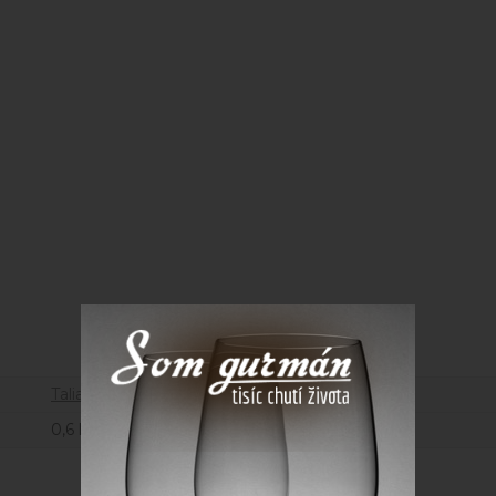
Parametre
Taliansko
0,6 kg