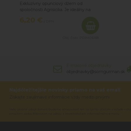
Exkluzívny opunciový džem od
spoločnosti Agrisicilia. Je ideálny na
obohatenie vašich raňajok, či na
6,20 €
s DPH
chrumkavom toaste, v jogurte alebo
ako náplň do dezertov.
Obj. čislo:
PRIM06168
E-mailové objednávky
objednavky@somgurman.sk
Najdôležitejšie novinky priamo na váš email
Získajte zaujímavé informácie vždy medzi prvými
Vaše osobné údaje (email) budeme spracovávať len za týmto účelom v súlade s pla
emailom alebo kliknutím na odkaz z ktoréhokoľvek informačného emailu.