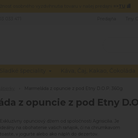
žnosť osobného vyzdvihnutia tovaru v našej predajni
=>
TU
🏬
03 033 471
Predajňa
Tiny 
Sladké špeciality
Káva, Čaj, Kakao, Čokoláda
átierky
Marmeláda z opuncie z pod Etny D.O.P. 360g
da z opuncie z pod Etny D.O
Exkluzívny opunciový džem od spoločnosti Agrisicilia. Je
ideálny na obohatenie vašich raňajok, či na chrumkavom
toaste, v jogurte alebo ako náplň do dezertov.