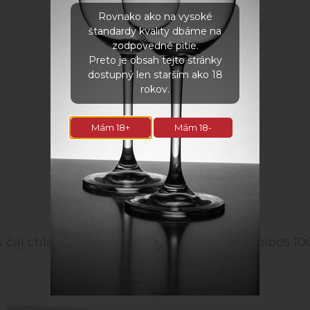
Rovnako ako na vysoké
Fotogaléria
štandardy kvality dbáme na
zodpovedné pitie.
Preto je obsah tejto stránky
dostupný len starším ako 18
rokov.
Mám 18+
Mám 18-
Súvisiace produkty
 čaj chladivé jahôdky
Bylinný čaj Rooibos 10