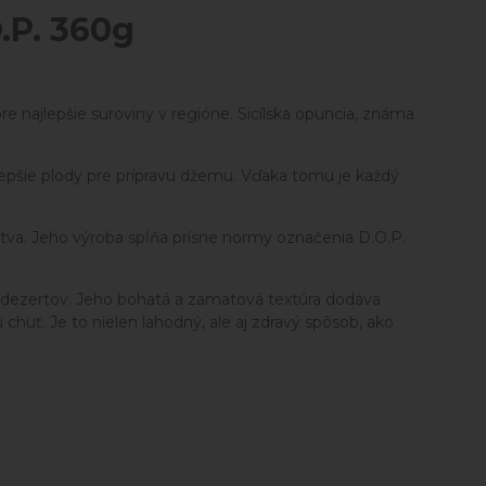
.P. 360g
e najlepšie suroviny v regióne. Sicílska opuncia, známa
ajlepšie plody pre prípravu džemu. Vďaka tomu je každý
stva. Jeho výroba spĺňa prísne normy označenia D.O.P.
o dezertov. Jeho bohatá a zamatová textúra dodáva
uť. Je to nielen lahodný, ale aj zdravý spôsob, ako