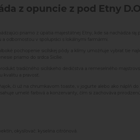
da z opuncie z pod Etny D.O
ádzajúci priamo z úpätia majestátnej Etny, kde sa nachádza raj pr
u a odbornosťou v spolupráci s lokálnymi farmármi.
ch hlboké pochopenie sicílskej pôdy a klímy umožňuje vybrať tie n
nesie priamo do srdca Sicílie.
produkt tradičného sicílskeho dedičstva a remeselného majstrov
 kvalitu a pravosť.
ňajok, či už na chrumkavom toaste, v jogurte alebo ako náplň d
je umelé farbivá a konzervanty, čím si zachováva prirodzenú ch
ektín, okysľovač: kyselina citrónová.