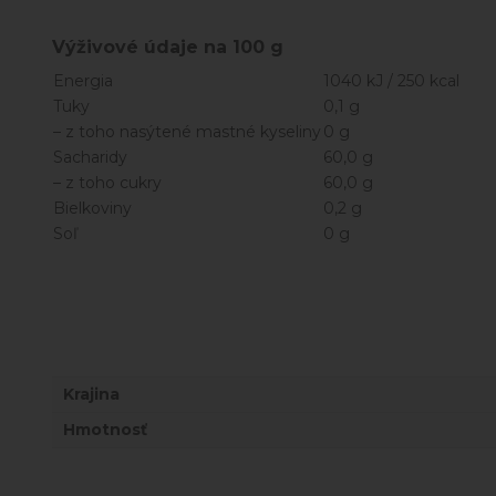
Výživové údaje na 100 g
Energia
1040 kJ / 250 kcal
Tuky
0,1 g
– z toho nasýtené mastné kyseliny
0 g
Sacharidy
60,0 g
– z toho cukry
60,0 g
Bielkoviny
0,2 g
Soľ
0 g
Krajina
Hmotnosť