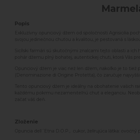
Marmelá
Popis
Exkluzívny opunciový džem od spoločnosti Agrisicilia poch
svojou jedinečnou chuťou a kvalitou, je pestovaná s lásko
Sicílski farmári sú skutočnými znalcami tejto oblasti a i
pohár džemu plný bohatej, autentickej chuti, ktorá Vás pre
Opunciový džem je viac než len džem, nakoľko je to tiež 
(Denominazione di Origine Protetta), čo zaručuje najvyššiu
Tento opunciový džem je ideálny na obohatenie vašich ra
každému pokrmu nezameniteľnú chuť a eleganciu. Neobsahu
začať váš deň.
Zloženie
Opuncia dell´Etna D.O.P., cukor, želírujúca látka: ovocný p