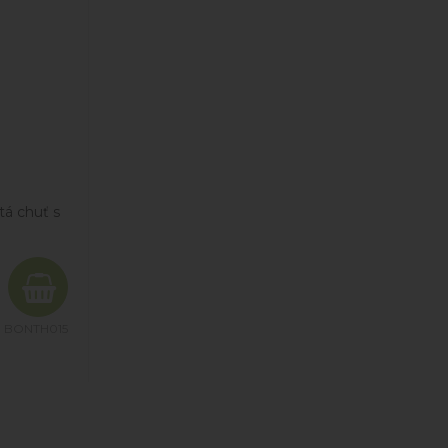
tá chuť s
:
BONTH015