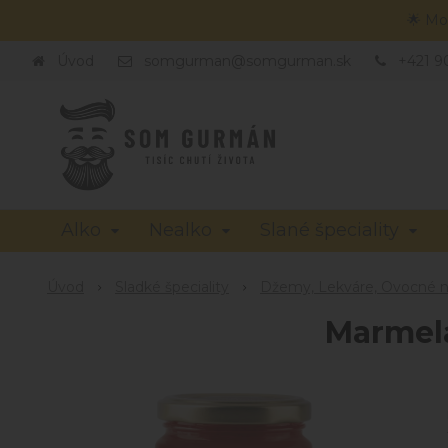
🌟 Mo
Úvod
somgurman@somgurman.sk
+421 9
Alko
Nealko
Slané špeciality
Úvod
Sladké špeciality
Džemy, Lekváre, Ovocné n
Marmelá