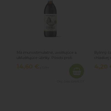
Má imunostimulačné, uvoľňujúce a
Bylinný č
ukľudňujúce účinky. Pôsobí proti
chladivej 
bolesti. Pomáha pri znižovaní krvného
14,60
€
4,20
s DPH
tlaku, epilepsii, cukrovke a problémoch
s tráviacim traktom. Bojuje proti
plesniam, vírusom a baktériám.
Obj. čislo:
EKME07
Reguluje hladinu cholesterolu v krvi,
účinne pomáha pri stavoch
psychického a fyzického vyčerpania.
Posilňuje kardiovaskulárny, tráviaci,
nervový a dýchací systém.