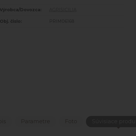
Výrobca/Dovozca:
AGRISICILIA
Obj. čislo:
PRIM06168
is
Parametre
Foto
Súvisiace produ