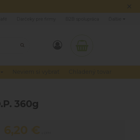
×
Café
Darčeky pre firmy
B2B spolupráca
Ďalšie
Neviem si vybrať
Chladený tovar
.P. 360g
6,20
€
s DPH