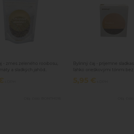
aj - zmes zeleného rooibosu,
Bylinný čaj - príjemne sladkas
mäty a sladkých jahôd..
ľahko orieškovými tónmi bez
akejkoľvek horkosti.
€
5,95
€
s DPH
s DPH
Obj. čislo:
BONTH016
Obj. čislo