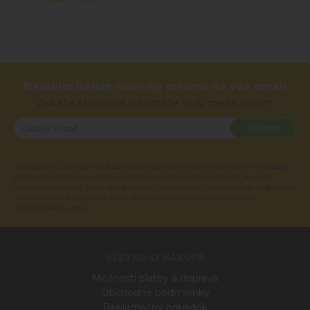
Najdôležitejšie novinky priamo na váš email
Získajte zaujímavé informácie vždy medzi prvými
Odoberať
Vaše osobné údaje (email) budeme spracovávať len za týmto účelom v súlade s
platnou legislatívou a zásadami ochrany osobných údajov. Súhlas potvrdíte
kliknutím na odkaz, ktorý vám pošleme na váš email. Súhlas môžete kedykoľvek
odvolať písomne, emailom alebo kliknutím na odkaz z ktoréhokoľvek
informačného emailu.
VŠETKO O NÁKUPE
Možnosti platby a doprava
Obchodné podmienky
Reklamačný poriadok