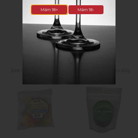
Mám 18+
Mám 18-
Súvisiace produkty
Želé cukríky kyslé 200g
Zelený čaj Earl Green 60g