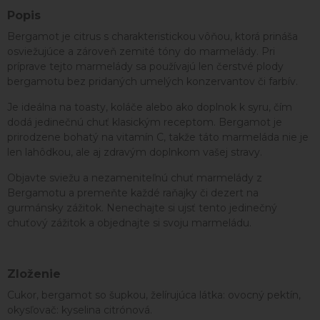
Popis
Bergamot je citrus s charakteristickou vôňou, ktorá prináša
osviežujúce a zároveň zemité tóny do marmelády. Pri
príprave tejto marmelády sa používajú len čerstvé plody
bergamotu bez pridaných umelých konzervantov či farbív.
Je ideálna na toasty, koláče alebo ako doplnok k syru, čím
dodá jedinečnú chuť klasickým receptom. Bergamot je
prirodzene bohatý na vitamín C, takže táto marmeláda nie je
len lahôdkou, ale aj zdravým doplnkom vašej stravy.
Objavte sviežu a nezameniteľnú chuť marmelády z
Bergamotu a premeňte každé raňajky či dezert na
gurmánsky zážitok. Nenechajte si ujsť tento jedinečný
chuťový zážitok a objednajte si svoju marmeládu.
Zloženie
Cukor, bergamot so šupkou, želírujúca látka: ovocný pektín,
okysľovač: kyselina citrónová.