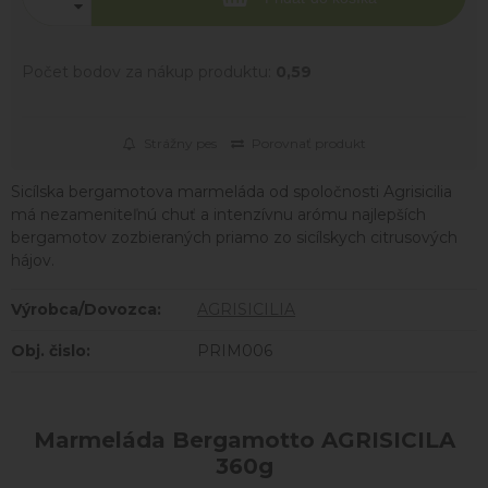
Počet bodov za nákup produktu:
0,59
Strážny pes
Porovnať produkt
Sicílska bergamotova marmeláda od spoločnosti Agrisicilia
má nezameniteľnú chuť a intenzívnu arómu najlepších
bergamotov zozbieraných priamo zo sicílskych citrusových
hájov.
Výrobca/Dovozca:
AGRISICILIA
Obj. čislo:
PRIM006
Marmeláda Bergamotto AGRISICILA
360g