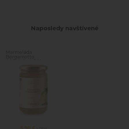
Naposledy navštívené
Marmeláda
Bergamotto
AGRISICILA 360g
5,90 €
s DPH