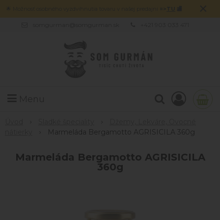
×
🌟 Možnosť osobného vyzdvihnutia tovaru v našej predajni
=>
TU
🏬
somgurman@somgurman.sk
+421 903 033 471
Menu
Úvod
Sladké špeciality
Džemy, Lekváre, Ovocné
nátierky
Marmeláda Bergamotto AGRISICILA 360g
Marmeláda Bergamotto AGRISICILA
360g