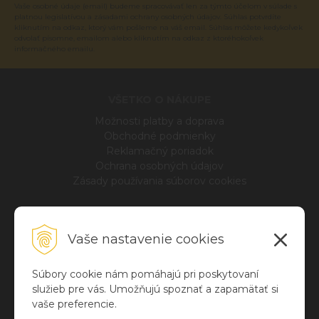
Vaše osobné údaje (email) budeme spracovávať len za týmto účelom v súlade s
platnou legislatívou a zásadami ochrany osobných údajov. Súhlas potvrdíte
kliknutím na odkaz, ktorý vám pošleme na váš email. Súhlas môžete kedykoľvek
odvolať písomne, emailom alebo kliknutím na odkaz z ktoréhokoľvek
informačného emailu.
VŠETKO O NÁKUPE
Možnosti platby a doprava
Obchodné podmienky
Reklamačný poriadok
Ochrana osobných údajov
Zásady používania súborov cookies
INFO
Vaše nastavenie cookies
Blog
O nás
Kontakt
Súbory cookie nám pomáhajú pri poskytovaní
služieb pre vás. Umožňujú spoznať a zapamätať si
vaše preferencie.
NÁKUPNÉ CENTRUM