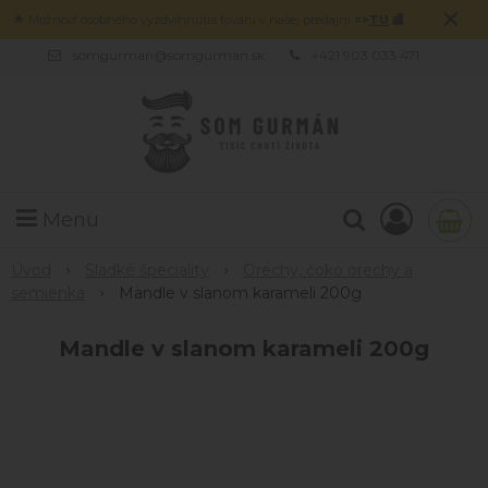
×
🌟 Možnosť osobného vyzdvihnutia tovaru v našej predajni
=>
TU
🏬
somgurman@somgurman.sk
+421 903 033 471
Menu
Úvod
Sladké špeciality
Orechy, čoko orechy a
semienka
Mandle v slanom karameli 200g
Mandle v slanom karameli 200g