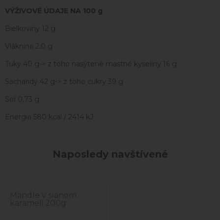
VÝŽIVOVÉ ÚDAJE NA 100 g
Bielkoviny 12 g
Vláknina 2,0 g
Tuky 40 g-> z toho nasýtené mastné kyseliny 16 g
Sacharidy 42 g-> z toho cukry 39 g
Soľ 0,73 g
Energia 580 kcal / 2414 kJ
Naposledy navštívené
Mandle v slanom
karameli 200g