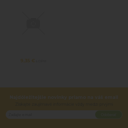
9,35 €
s DPH
Najdôležitejšie novinky priamo na váš email
Získajte zaujímavé informácie vždy medzi prvými
Odoberať