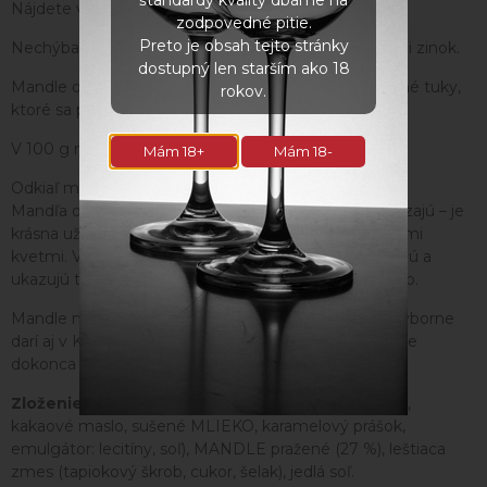
štandardy kvality dbáme na
Nájdete v nich tiež vitamíny skupiny B.
zodpovedné pitie.
Preto je obsah tejto stránky
Nechýba im horčík, vápnik, draslík, fosfor, mangán ani zinok.
dostupný len starším ako 18
Mandle obsahujú mononenasýtené a polynenasýtené tuky,
rokov.
ktoré sa podieľajú na regulácii cholesterolu v krvi.
V 100 g mandlí nájdete 21 g bielkovín.
Mám 18+
Mám 18-
Odkiaľ mandle pochádzajú a ako rastú
Mandľa obyčajná – strom, z ktorého mandle pochádzajú – je
krásna už na jar, keď rozkvitne jemnými ružovo-bielymi
kvetmi. V lete zelené šupky plodov postupne praskajú a
ukazujú tvrdú škrupinu, v ktorej sa ukrýva cenné jadro.
Mandle majú svoj pôvod v Stredomorí, dnes sa im výborne
darí aj v Kalifornii alebo Austrálii. Mandľový sad nájdete
dokonca aj na južnej Morave pri obci Hustopeče.
Zloženie :
Biela čokoláda s karamelom (71 %) (cukor,
kakaové maslo, sušené MLIEKO, karamelový prášok,
emulgátor: lecitíny, soľ), MANDLE pražené (27 %), leštiaca
zmes (tapiokový škrob, cukor, šelak), jedlá soľ.