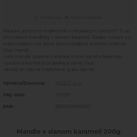
Strážny pes
Porovnať produkt
Klasické jarmočné maškrtenie s nečakaným twistom? To sú
chrumkavé mandličky v slanom karameli. Sladké, voňavé a s
malou štipkou soli, ktorá zjemní sladkosť a nechá vyniknúť
chuť mandlí.
-celé mandle obalené v krehkej vrstve slaného karamelu
-vyvážená kombinácia sladkej a slanej chuti
-skvelé len tak na maškrtenie aj ako darček
Výrobca/Dovozca:
MGBIZ, s.r.o.
Obj. čislo:
LYO29
EAN:
8594204895002
Mandle v slanom karameli 200g