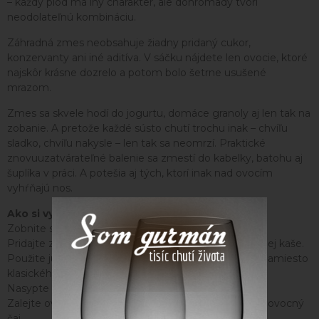
– každý plod má iný charakter, ale dohromady tvorí
neodolateľnú kombináciu.
Záhradná zmes neobsahuje žiadny pridaný cukor,
konzervanty ani iné aditíva. V sáčku nájdete len ovocie, ktoré
najskôr krásne dozrelo a potom bolo šetrne usušené
mrazom.
Zmes sa skvele hodí do jogurtu, domáce granoly aj len tak na
zobanie. A pretože každé sústo chutí trochu inak – chvíľu
sladko, chvíľu nakysle – len tak sa neomrzí. Praktické
znovuuzatvárateľné balenie sa zmestí do kabelky, batohu aj
šuplíka v práci. A potešia aj tých, ktorí inak nad ovocím
vyhŕňajú nos.
Ako si vychutnať záhradnú zmes?
Zobnite si ovocie ako zdravú desiatu.
Pridajte zmes ovocia do bieleho jogurtu alebo ovsenej kaše.
Použite ju do domácej granoly alebo müsli tyčiniek namiesto
klasického sušeného ovocia.
Nasypte ovocie do vody a vytvorte letnú limonádu.
Zalejte ovocie horúcou vodou, a razom máte zdravý ovocný
čaj.