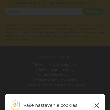
Získajte zaujímavé informácie vždy medzi prvými
Odoberať
Vaše osobné údaje (email) budeme spracovávať len za týmto účelom v súlade s
platnou legislatívou a zásadami ochrany osobných údajov. Súhlas potvrdíte
kliknutím na odkaz, ktorý vám pošleme na váš email. Súhlas môžete kedykoľvek
odvolať písomne, emailom alebo kliknutím na odkaz z ktoréhokoľvek
informačného emailu.
VŠETKO O NÁKUPE
Možnosti platby a doprava
Obchodné podmienky
Reklamačný poriadok
Ochrana osobných údajov
Zásady používania súborov cookies
INFO
Vaše nastavenie cookies
Blog