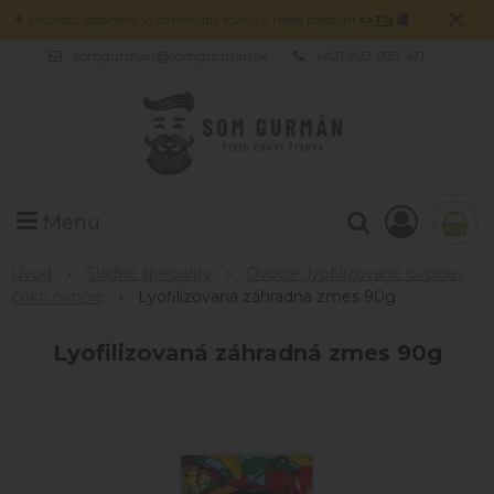
×
🌟 Možnosť osobného vyzdvihnutia tovaru v našej predajni
=>
TU
🏬
somgurman@somgurman.sk
+421 903 033 471
Menu
Úvod
Sladké špeciality
Ovocie, lyofilizované ovocie,
čoko ovocie
Lyofilizovaná záhradná zmes 90g
Lyofilizovaná záhradná zmes 90g