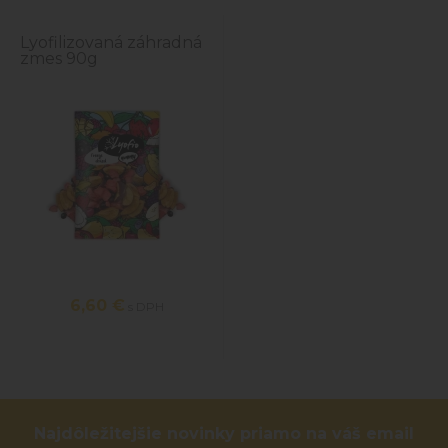
Lyofilizovaná záhradná
zmes 90g
6,60 €
s DPH
Najdôležitejšie novinky priamo na váš email