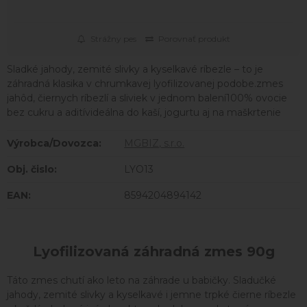
Strážny pes
Porovnať produkt
Sladké jahody, zemité slivky a kyselkavé ríbezle – to je
záhradná klasika v chrumkavej lyofilizovanej podobe.zmes
jahôd, čiernych ríbezlí a sliviek v jednom balení100% ovocie
bez cukru a aditívideálna do kaší, jogurtu aj na maškrtenie
Výrobca/Dovozca:
MGBIZ, s.r.o.
Obj. čislo:
LYO13
EAN:
8594204894142
Lyofilizovaná záhradná zmes 90g
Táto zmes chutí ako leto na záhrade u babičky. Sladučké
jahody, zemité slivky a kyselkavé i jemne trpké čierne ríbezle