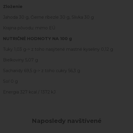
Zloženie
Jahoda 30 g, Čierne ríbezle 30 g, Slivka 30 g
Krajina pôvodu: mimo EÚ
NUTRIČNÉ HODNOTY NA 100 g
Tuky 1,03 g-> z toho nasýtené mastné kyseliny 0,12 g
Bielkoviny 5,07 g
Sacharidy 69,5 g-> z toho cukry 56,3 g
Soľ 0 g
Energia 327 kcal / 1372 kJ
Naposledy navštívené