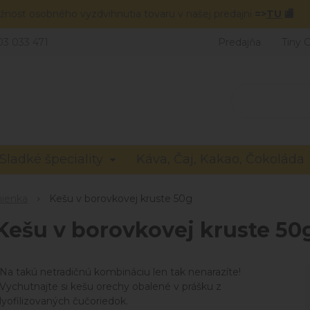
žnosť osobného vyzdvihnutia tovaru v našej predajni
=>
TU
🏬
03 033 471
Predajňa
Tiny 
Sladké špeciality
Káva, Čaj, Kakao, Čokoláda
mienka
Kešu v borovkovej kruste 50g
Kešu v borovkovej kruste 50
Na takú netradičnú kombináciu len tak nenarazíte!
Vychutnajte si kešu orechy obalené v prášku z
lyofilizovaných čučoriedok.