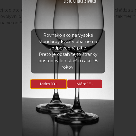
zkej teplote a tlaku. Tak dochádza k sublimácii – voda prechádz
ovplyvnilo jeho nutričné hodnoty. Lyofilizované ovocie takmer ne
oznanie od čerstvého ovocia.
Rovnako ako na vysoké
štandardy kvality dbáme na
zodpovedné pitie.
Preto je obsah tejto stránky
dostupný len starším ako 18
rokov.
Mám 18+
Mám 18-