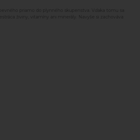
a z pevného priamo do plynného skupenstva. Vďaka tomu sa
stráca živiny, vitamíny ani minerály. Navyše si zachováva