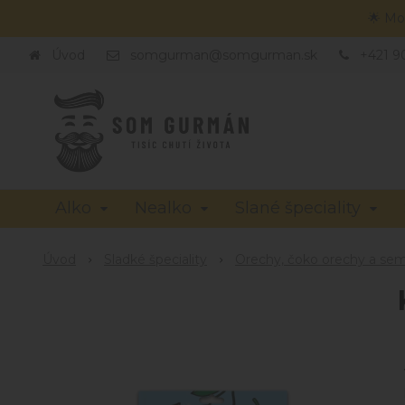
🌟 Mo
Úvod
somgurman@somgurman.sk
+421 9
Alko
Nealko
Slané špeciality
Úvod
Sladké špeciality
Orechy, čoko orechy a se