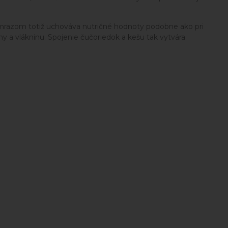
a mrazom totiž uchováva nutričné hodnoty podobne ako pri
 a vlákninu. Spojenie čučoriedok a kešu tak vytvára