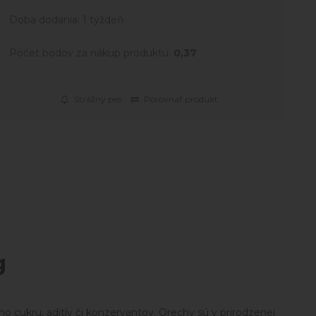
Doba dodania:
1 týždeň
Počet bodov za nákup produktu:
0,37
Strážny pes
Porovnať produkt
g
ho cukru, aditív či konzervantov. Orechy sú v prirodzenej