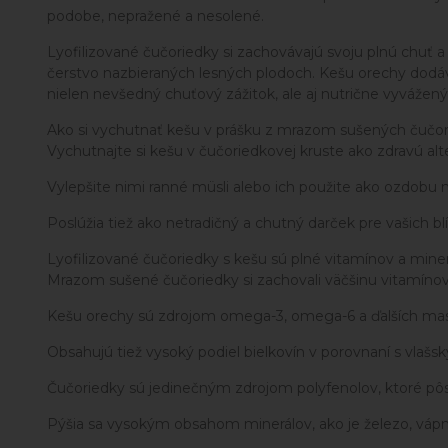
podobe, nepražené a nesolené.
Lyofilizované čučoriedky si zachovávajú svoju plnú chuť
čerstvo nazbieraných lesných plodoch. Kešu orechy dodáv
nielen nevšedný chuťový zážitok, ale aj nutrične vyvážený
Ako si vychutnať kešu v prášku z mrazom sušených čučo
Vychutnajte si kešu v čučoriedkovej kruste ako zdravú al
Vylepšite nimi ranné müsli alebo ich použite ako ozdobu 
Poslúžia tiež ako netradičný a chutný darček pre vašich bl
Lyofilizované čučoriedky s kešu sú plné vitamínov a mine
Mrazom sušené čučoriedky si zachovali väčšinu vitamínov
Kešu orechy sú zdrojom omega-3, omega-6 a ďalších mas
Obsahujú tiež vysoký podiel bielkovín v porovnaní s vl
Čučoriedky sú jedinečným zdrojom polyfenolov, ktoré pôs
Pýšia sa vysokým obsahom minerálov, ako je železo, vápnik