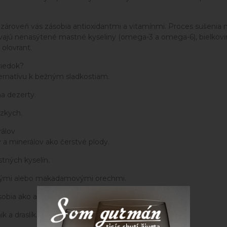
 a zároveň vás zásobia antioxidantmi a vitamínmi. Proces sušeni
ajú nenasýtené mastné kyseliny (omega-3 a omega-6), bielkoviny
 olovrant.
riedok?
ternatívu k bežným sladkostiam.
na dezerty.
ízkych.
rálov
 a minerálov ako čerstvé plody.
tných kyselín.
ašskými alebo makadamovými orechmi.
obia ako antioxidanty.
 a draslík.