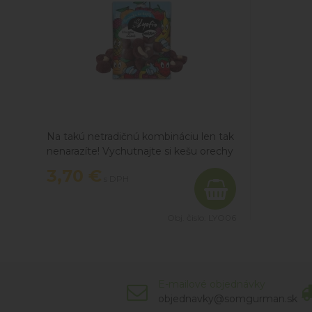
Na takú netradičnú kombináciu len tak
nenarazíte! Vychutnajte si kešu orechy
obalené v prášku z lyofilizovaných
3,70 €
s DPH
čučoriedok.
Obj. čislo:
LYO06
E-mailové objednávky
objednavky@somgurman.sk