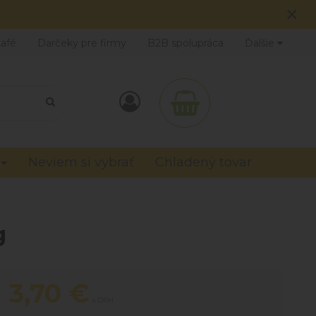
×
Café
Darčeky pre firmy
B2B spolupráca
Ďalšie
Neviem si vybrať
Chladený tovar
g
3,70
€
s DPH