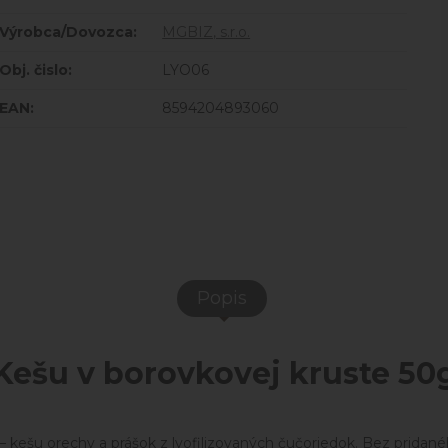
Výrobca/Dovozca:
MGBIZ, s.r.o.
Obj. čislo:
LYO06
EAN:
8594204893060
Popis
Kešu v borovkovej kruste 50
 – kešu orechy a prášok z lyofilizovaných čučoriedok. Bez pridané