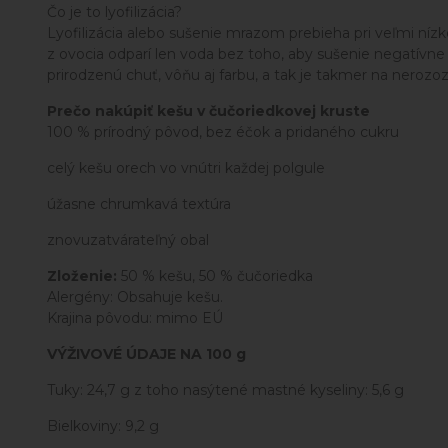
Čo je to lyofilizácia?
Lyofilizácia alebo sušenie mrazom prebieha pri veľmi ní
z ovocia odparí len voda bez toho, aby sušenie negatívne 
prirodzenú chuť, vôňu aj farbu, a tak je takmer na neroz
Prečo nakúpiť kešu v čučoriedkovej kruste
100 % prírodný pôvod, bez éčok a pridaného cukru
celý kešu orech vo vnútri každej polgule
úžasne chrumkavá textúra
znovuzatvárateľný obal
Zloženie:
50 % kešu, 50 % čučoriedka
Alergény: Obsahuje kešu.
Krajina pôvodu: mimo EÚ
VÝŽIVOVÉ ÚDAJE NA 100 g
Tuky: 24,7 g z toho nasýtené mastné kyseliny: 5,6 g
Bielkoviny: 9,2 g