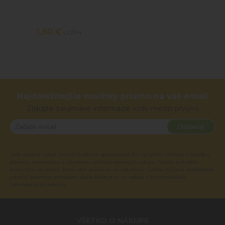
1,80 €
s DPH
Najdôležitejšie novinky priamo na váš email
Získajte zaujímavé informácie vždy medzi prvými
Odoberať
Vaše osobné údaje (email) budeme spracovávať len za týmto účelom v súlade s
platnou legislatívou a zásadami ochrany osobných údajov. Súhlas potvrdíte
kliknutím na odkaz, ktorý vám pošleme na váš email. Súhlas môžete kedykoľvek
odvolať písomne, emailom alebo kliknutím na odkaz z ktoréhokoľvek
informačného emailu.
VŠETKO O NÁKUPE