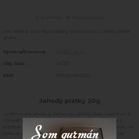
Strážny pes
Porovnať produkt
Len veľké a chrumkavé plátky lyofilizovaných jahôd, žiadna
drvina.
Výrobca/Dovozca:
MGBIZ, s.r.o.
Obj. čislo:
LYO37
EAN:
8594204892254
Jahody plátky 20g
Lyofilizované jahody si zachovajú väčšinu živín, vitamínov a
minerálnych látok. 1 kg lyofilizovaných jahôd sa vyrobí z
približne 10 kg čerstvých plodov – v každom 100 g vrecku sa
teda ukrýva asi kilo čerstvých jahôd. Aj mimo sezóny tak