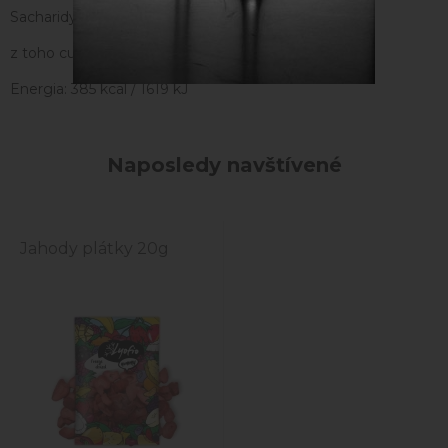
Sacharidy: 87,5 g
z toho cukry: 77 g
Energia: 385 kcal / 1619 kJ
Naposledy navštívené
Jahody plátky 20g