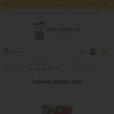
×
🌟 Možnosť osobného vyzdvihnutia tovaru v našej predajni
=>
TU
🏬
somgurman@somgurman.sk
+421 903 033 471
Menu
Úvod
Sladké špeciality
Orechy, čoko orechy a
semienka
Jahody plátky 20g
Jahody plátky 20g