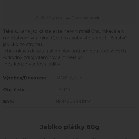
Strážny pes
Porovnať produkt
Také sušené jablká ste ešte neochutnali! Chrumkavé a s
množstvom vitamínu C, skoro akoby ste si odtrhli čerstvé
jabĺčko zo stromu.
-chrumkavá desiata (alebo olovrant) pre deti aj dospelých
-prírodný zdroj vitamínov a minerálov
-bez konzervantov a aditív
Výrobca/Dovozca:
MGBIZ, s.r.o.
Obj. čislo:
LYO42
EAN:
8594204891844
Jablko plátky 60g