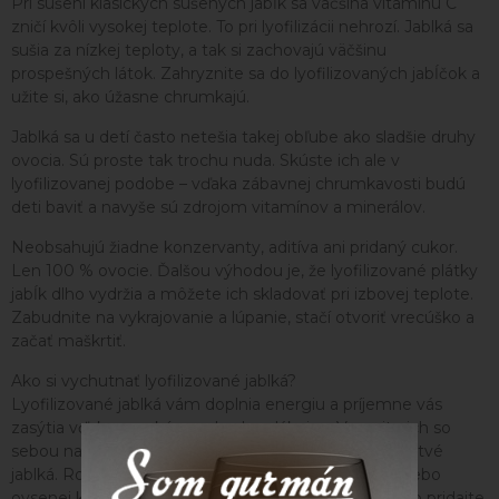
Pri sušení klasických sušených jabĺk sa väčšina vitamínu C
zničí kvôli vysokej teplote. To pri lyofilizácii nehrozí. Jablká sa
sušia za nízkej teploty, a tak si zachovajú väčšinu
prospešných látok. Zahryznite sa do lyofilizovaných jabĺčok a
užite si, ako úžasne chrumkajú.
Jablká sa u detí často netešia takej obľube ako sladšie druhy
ovocia. Sú proste tak trochu nuda. Skúste ich ale v
lyofilizovanej podobe – vďaka zábavnej chrumkavosti budú
deti baviť a navyše sú zdrojom vitamínov a minerálov.
Neobsahujú žiadne konzervanty, aditíva ani pridaný cukor.
Len 100 % ovocie. Ďalšou výhodou je, že lyofilizované plátky
jabĺk dlho vydržia a môžete ich skladovať pri izbovej teplote.
Zabudnite na vykrajovanie a lúpanie, stačí otvoriť vrecúško a
začať maškrtiť.
Ako si vychutnať lyofilizované jablká?
Lyofilizované jablká vám doplnia energiu a príjemne vás
zasýtia vďaka vysokému obsahu vlákniny. Vezmite ich so
sebou napríklad na výlet, budú o dosť ľahšie než čerstvé
jablká. Rozhodne vám zachutia aj v granole, müsli alebo
ovsenej kaši, obzvlášť v kombinácii so škoricou. Alebo pridajte