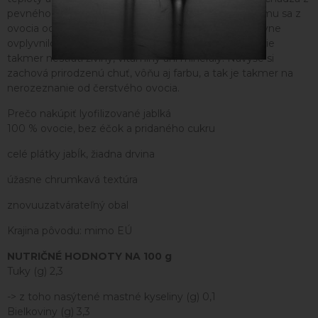
pevného priamo do plynného skupenstva. Vďaka tomu sa z
ovocia odparí len voda bez toho, aby sušenie negatívne
ovplyvnilo jeho nutričné hodnoty. Lyofilizované ovocie
takmer nestratí živiny, vitamíny ani minerály. Navyše si
zachová prirodzenú chuť, vôňu aj farbu, a tak je takmer na
nerozeznanie od čerstvého ovocia.
Prečo nakúpiť lyofilizované jablká
100 % ovocie, bez éčok a pridaného cukru
celé plátky jabĺk, žiadna drvina
úžasne chrumkavá textúra
znovuuzatvárateľný obal
Krajina pôvodu: mimo EÚ
NUTRIČNÉ HODNOTY NA 100 g
Tuky (g) 2,3
-> z toho nasýtené mastné kyseliny (g) 0,1
Bielkoviny (g) 3,3