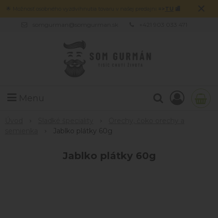
×
🌟 Možnosť osobného vyzdvihnutia tovaru v našej predajni
=>
TU
🏬
somgurman@somgurman.sk
+421 903 033 471
Menu
Úvod
Sladké špeciality
Orechy, čoko orechy a
semienka
Jablko plátky 60g
Jablko plátky 60g