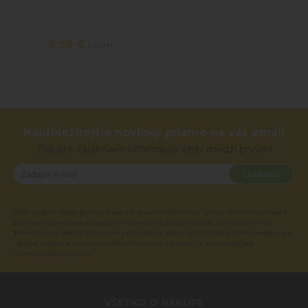
6,99 €
s DPH
Najdôležitejšie novinky priamo na váš email
Získajte zaujímavé informácie vždy medzi prvými
Odoberať
Vaše osobné údaje (email) budeme spracovávať len za týmto účelom v súlade s
platnou legislatívou a zásadami ochrany osobných údajov. Súhlas potvrdíte
kliknutím na odkaz, ktorý vám pošleme na váš email. Súhlas môžete kedykoľvek
odvolať písomne, emailom alebo kliknutím na odkaz z ktoréhokoľvek
informačného emailu.
VŠETKO O NÁKUPE