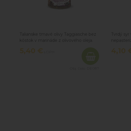
Talianske tmavé olivy Taggiasche bez
Tvrdý syr
kôstok v marináde z olivového oleja.
nepasteri
Vynikajúce ako predjedlo a snack,
5,40
€
4,10
s DPH
ideálne do šalátov, cestovín a mäsa.
Výborne sa hodia na pizzu.
Obj. čislo:
DE087