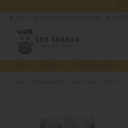
🌟 Mo
Úvod
somgurman@somgurman.sk
+421 9
Alko
Nealko
Slané špeciality
Úvod
Slané špeciality
Mäso, Údeniny, Paštéty