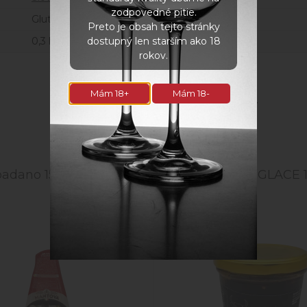
zodpovedné pitie.
Gluten free
Preto je obsah tejto stránky
0,3 kg
dostupný len starším ako 18
rokov.
Mám 18+
Mám 18-
Súvisiace produkty
padano 150g
Hovädzí DEMI GLACE 