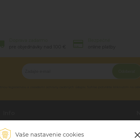
Doprava zadarmo
Bezpečné
pre objednávky nad 100 €
online platby
Odoberať
tnou legislatívou a zásadami ochrany osobných údajov. Súhlas potvrdíte kliknutím na od
Info
Blog
P
O nás
R
Vaše nastavenie cookies