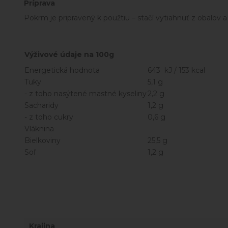
Príprava
Pokrm je pripravený k použtiu – stačí vytiahnuť z obalov a 
Výživové údaje na 100g
Energetická hodnota
643 kJ / 153 kcal
Tuky
5,1 g
- z toho nasýtené mastné kyseliny
2,2 g
Sacharidy
1,2 g
- z toho cukry
0,6 g
Vláknina
Bielkoviny
25,5 g
Soľ
1,2 g
Krajina