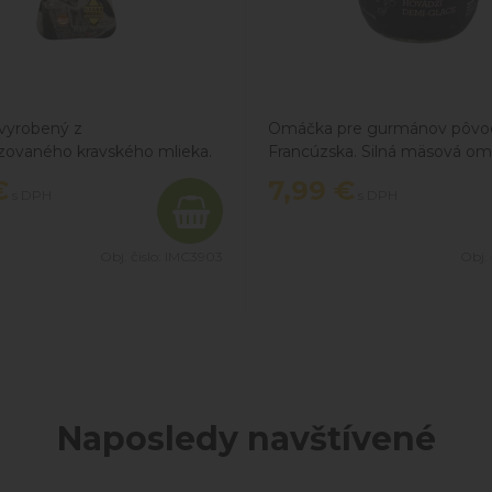
 vyrobený z
Omáčka pre gurmánov pôv
zovaného kravského mlieka.
Francúzska. Silná mäsová om
koncentrovaný hovädzí zákla
€
7,99
€
s DPH
s DPH
min. 24 hodín. Skvelý k stea
panenke či inému mäsu.
Obj. čislo:
IMC3903
Obj. 
Naposledy navštívené