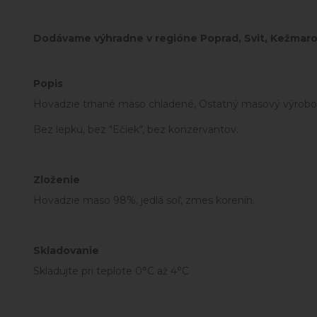
Dodávame výhradne v regióne Poprad, Svit, Kežmarok,
Popis
Hovädzie trhané mäso chladené, Ostatný mäsový výrobok
Bez lepku, bez "Ečiek", bez konzervantov.
Zloženie
Hovädzie mäso 98%, jedlá soľ, zmes korenín.
Skladovanie
Skladujte pri teplote 0°C až 4°C