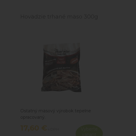
Hovädzie trhané mäso 300g
Ostatný mäsový výrobok tepelne
opracovaný.
Dodávame výhradne v regióne
17,60 €
Vyberte
s DPH
Poprad, Svit, Kežmarok, Vysoké Tatry,
variant