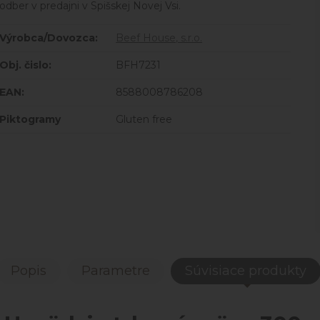
odber v predajni v Spišskej Novej Vsi.
Výrobca/Dovozca:
Beef House, s.r.o.
Obj. čislo:
BFH7231
EAN:
8588008786208
Piktogramy
Gluten free
Popis
Parametre
Súvisiace produkty