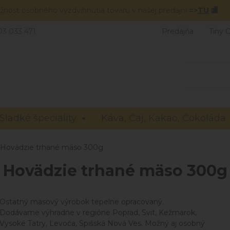
žnosť osobného vyzdvihnutia tovaru v našej predajni
=>
TU
🏬
03 033 471
Predajňa
Tiny 
Sladké špeciality
Káva, Čaj, Kakao, Čokoláda
Hovädzie trhané mäso 300g
Hovädzie trhané mäso 300g
Ostatný mäsový výrobok tepelne opracovaný.
Dodávame výhradne v regióne Poprad, Svit, Kežmarok,
Vysoké Tatry, Levoča, Spišská Nová Ves. Možný aj osobný