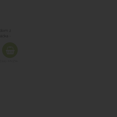
odom z
áčka -
d varený
kom,
čislo:
MYZ14