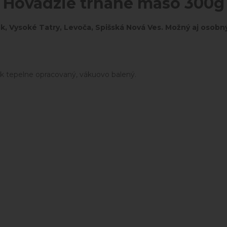
Hovädzie trhané mäso 300g
 Vysoké Tatry, Levoča, Spišská Nová Ves. Možný aj osobný 
 tepelne opracovaný, vákuovo balený.