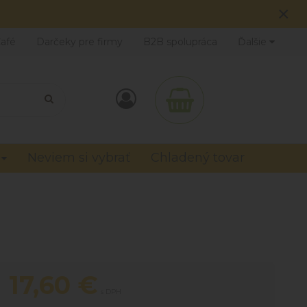
×
Café
Darčeky pre firmy
B2B spolupráca
Ďalšie
Neviem si vybrať
Chladený tovar
17,60
€
s DPH