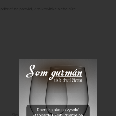
prihriať na panvici, v mikrovlnke alebo rúre.
Parametre
Rovnako ako na vysoké
Slovensko
štandardy kvality dbáme na