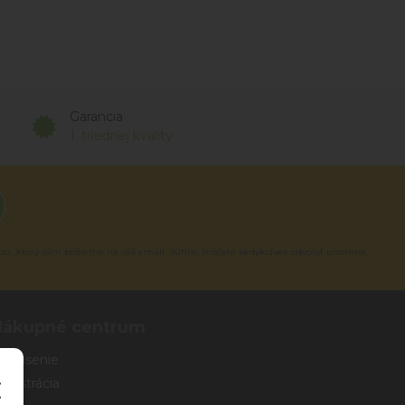
Garancia
1. triednej kvality
kaz, ktorý vám pošleme na váš email. Súhlas môžete kedykoľvek odvolať písomne,
Nákupné centrum
rihlásenie
egistrácia