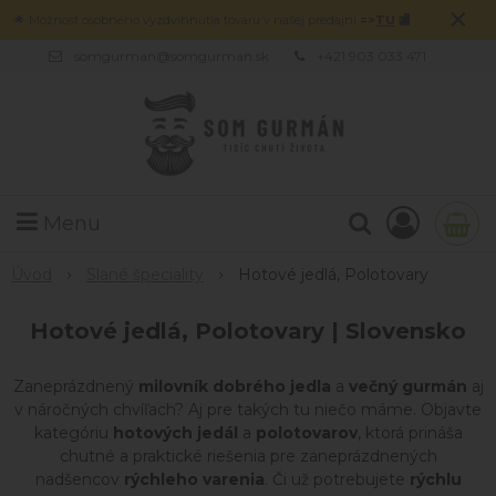
×
🌟 Možnosť osobného vyzdvihnutia tovaru v našej predajni
=>
TU
🏬
somgurman@somgurman.sk
+421 903 033 471
Menu
Úvod
Slané špeciality
Hotové jedlá, Polotovary
Hotové jedlá, Polotovary | Slovensko
Zaneprázdnený
milovník dobrého jedla
a
večný gurmán
aj
v náročných chvíľach? Aj pre takých tu niečo máme. Objavte
kategóriu
hotových jedál
a
polotovarov
, ktorá prináša
chutné a praktické riešenia pre zaneprázdnených
nadšencov
rýchleho varenia
. Či už potrebujete
rýchlu