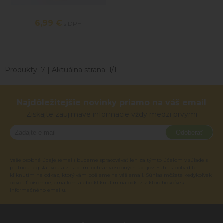
6,99
€
s DPH
Produkty:
7
| Aktuálna strana:
1
/
1
Najdôležitejšie novinky priamo na váš email
Získajte zaujímavé informácie vždy medzi prvými
Odoberať
Vaše osobné údaje (email) budeme spracovávať len za týmto účelom v súlade s
platnou legislatívou a zásadami ochrany osobných údajov. Súhlas potvrdíte
kliknutím na odkaz, ktorý vám pošleme na váš email. Súhlas môžete kedykoľvek
odvolať písomne, emailom alebo kliknutím na odkaz z ktoréhokoľvek
informačného emailu.