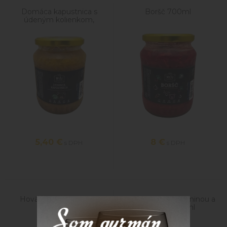
Domáca kapustnica s
Boršč 700ml
údeným kolienkom,
klobáskou a hubami 700
ml
5,40
€
8
€
s DPH
s DPH
Hovädzí DEMI GLACE
Jelenie ragú so zeleninou a
170g
hubami 700 ml