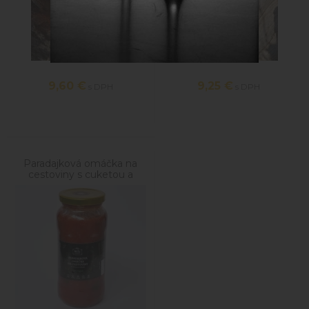
9,60
€
9,25
€
s DPH
s DPH
Paradajková omáčka na
cestoviny s cuketou a
olivami, 550g