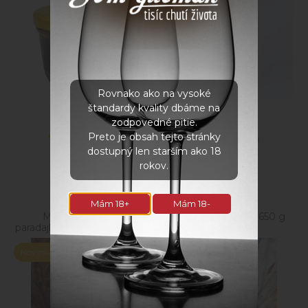
Rovnako ako na vysoké
štandardy kvality dbáme na
zodpovedné pitie.
Preto je obsah tejto stránky
7,99
€
9,20
€
s DPH
s DPH
dostupný len starším ako 18
rokov.
Mám 18+
Mám 18-
Mäsové guľky v
Bravčový paprikáš 650 g
paradajkovej omáčke 650 g
Novinka
Novinka