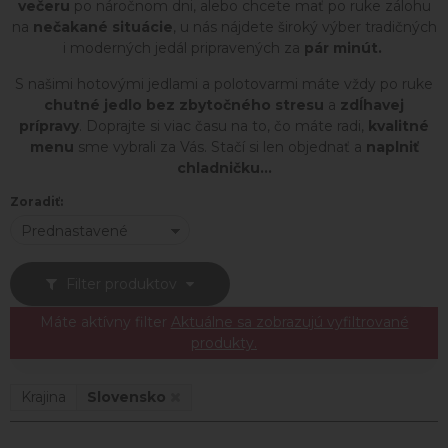
večeru
po náročnom dni, alebo chcete mať po ruke zálohu
na
nečakané situácie
, u nás nájdete široký výber tradičných
i moderných jedál pripravených za
pár minút.
S našimi hotovými jedlami a polotovarmi máte vždy po ruke
chutné jedlo
bez zbytočného stresu
a
zdĺhavej
prípravy
. Doprajte si viac času na to, čo máte radi,
kvalitné
menu
sme vybrali za Vás. Stačí si len objednať a
naplniť
chladničku...
Zoradiť:
Prednastavené
Filter produktov
Máte aktívny filter
Aktuálne sa zobrazujú vyfiltrované
produkty.
Krajina
Slovensko