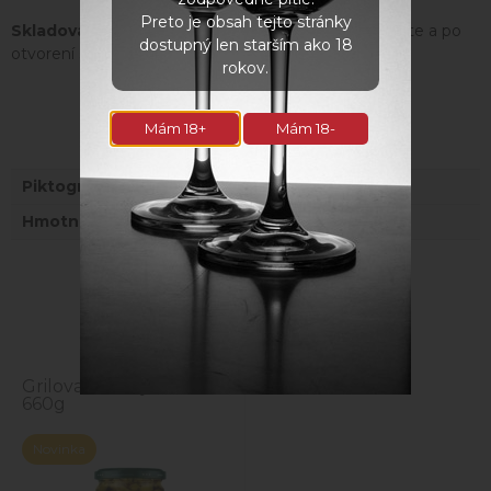
Preto je obsah tejto stránky
Skladovanie:
Skladujte na chladom a suchom mieste a po
dostupný len starším ako 18
otvorení skladujte v chladničke.
rokov.
Mám 18+
Mám 18-
Parametre
Piktogramy
Gluten free, Vegan
Hmotnosť
660 kg
Naposledy navštívené
Grilované olivy SPINO
660g
Novinka