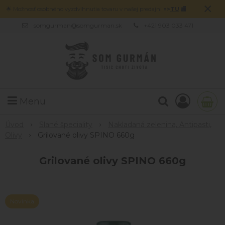
×
🌟 Možnosť osobného vyzdvihnutia tovaru v našej predajni
=>
TU
🏬
somgurman@somgurman.sk
+421 903 033 471
Menu
Úvod
Slané špeciality
Nakladaná zelenina, Antipasti,
Olivy
Grilované olivy SPINO 660g
Grilované olivy SPINO 660g
Novinka